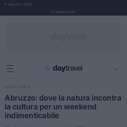
Salta al contenuto
6 Agosto 2026
6 Agosto 2026
⌕
×
⌕
FUORI PORTA
Cerca
Abruzzo: dove la natura incontra
la cultura per un weekend
indimenticabile