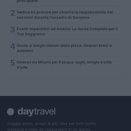
principianti
2
Vertice tra procure per chiarire le responsabilità dei
cecchini durante l’assedio di Sarajevo
3
Eventi Imperdibili ad Andalo: La Guida Completa per il
Tuo Soggiorno
4
Guida ai borghi italiani della pizza: itinerari brevi e
autentici
5
Itinerari da Milano per Pasqua: laghi, borghi e città
d’arte
Viaggia vicino, scopri di più. Idee per fuori porta,
weekend e mete da raggiungere in un giorno.