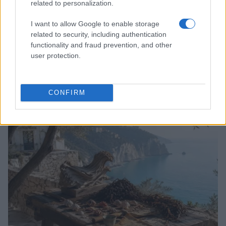
related to personalization.
I want to allow Google to enable storage
Ravenna in un giorno tra mosaici, tappe
related to security, including authentication
segrete e gusto
functionality and fraud prevention, and other
user protection.
Ravenna in un giorno, tra mosaici iconici, deviazioni poco note
e pause gourmet ragionate, con suggerimenti su biglietti
cumulativi e soste al…
CONFIRM
Beatrice Beretta · 29 Lug 2026
1 GIORNO OUT