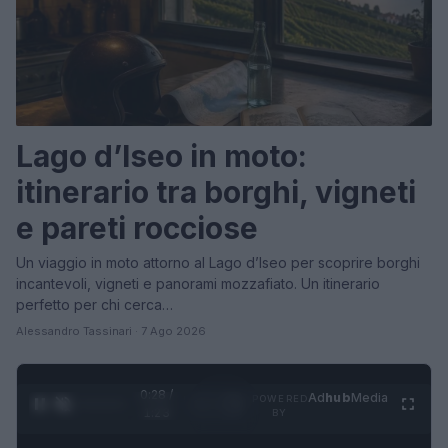
Lago d’Iseo in moto:
itinerario tra borghi, vigneti
e pareti rocciose
Un viaggio in moto attorno al Lago d’Iseo per scoprire borghi
incantevoli, vigneti e panorami mozzafiato. Un itinerario
perfetto per chi cerca…
Alessandro Tassinari · 7 Ago 2026
0:30 /
Ad
hub
Media
POWERED
1
/
4
1:23
BY