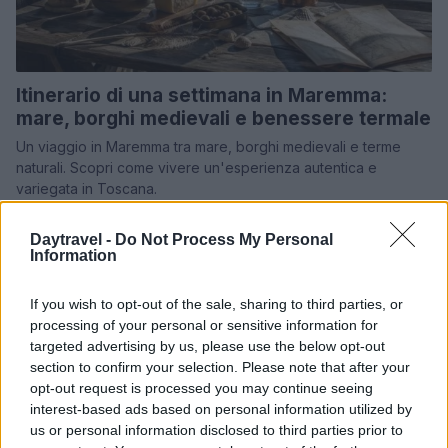
Itinerario di una settimana in Maremma:
mare, borghi medievali e benessere termale
Un viaggio in Maremma tra mare, borghi medievali e terme
naturali. Scopri come vivere un'esperienza autentica e
variegata in Toscana.
Alessandro Tassinari · 31 Lug 2026
Daytravel -
Do Not Process My Personal
Information
1 GIORNO OUT
If you wish to opt-out of the sale, sharing to third parties, or
processing of your personal or sensitive information for
targeted advertising by us, please use the below opt-out
section to confirm your selection. Please note that after your
opt-out request is processed you may continue seeing
interest-based ads based on personal information utilized by
us or personal information disclosed to third parties prior to