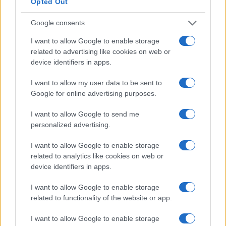
Opted Out
Google consents
Ricette veloci e gustose per un aperitivo
I want to allow Google to enable storage
perfetto: ispirazioni per ogni occasione
related to advertising like cookies on web or
Un viaggio culinario tra finger food, rustici e salatini per
device identifiers in apps.
rendere ogni aperitivo un momento speciale. Scopri le ricette
più sfiziose e…
I want to allow my user data to be sent to
Google for online advertising purposes.
Alessandro Tassinari · 29 Lug 2026
I want to allow Google to send me
1 GIORNO OUT
personalized advertising.
I want to allow Google to enable storage
related to analytics like cookies on web or
device identifiers in apps.
I want to allow Google to enable storage
related to functionality of the website or app.
I want to allow Google to enable storage