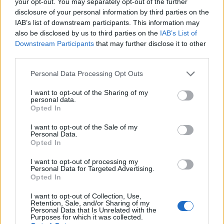
your opt-out. You may separately opt-out of the further
disclosure of your personal information by third parties on the
IAB’s list of downstream participants. This information may
also be disclosed by us to third parties on the
IAB’s List of
Downstream Participants
that may further disclose it to other
Autostrade italiane: previsioni traffico
third parties.
agosto 2026 e consigli per viaggiare
Please note that this website/app uses one or more Google
L'esodo estivo 2026 è alle porte. Scopri quali sono i giorni più
Personal Data Processing Opt Outs
services and may gather and store information including but
critici, le strade più trafficate e come organizzare al meglio…
not limited to your visit or usage behaviour. You may click to
I want to opt-out of the Sharing of my
Alessandro Tassinari · 31 Lug 2026
personal data.
grant or deny consent to Google and its third-party tags to
Opted In
use your data for below specified purposes in below Google
1 GIORNO OUT
consent section.
I want to opt-out of the Sale of my
Personal Data.
Opted In
I want to opt-out of processing my
Personal Data for Targeted Advertising.
Opted In
I want to opt-out of Collection, Use,
Retention, Sale, and/or Sharing of my
Personal Data that Is Unrelated with the
Purposes for which it was collected.