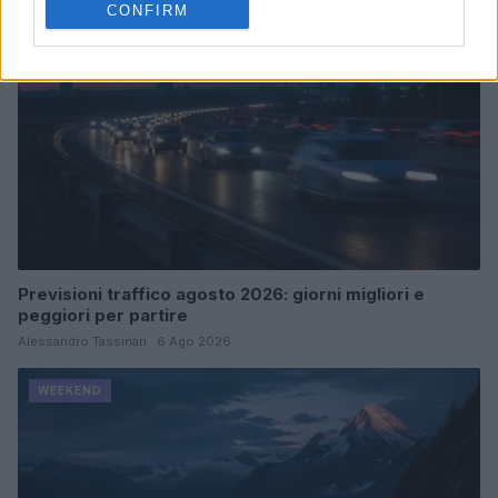
CONFIRM
Previsioni traffico agosto 2026: giorni migliori e
peggiori per partire
Alessandro Tassinari · 6 Ago 2026
WEEKEND