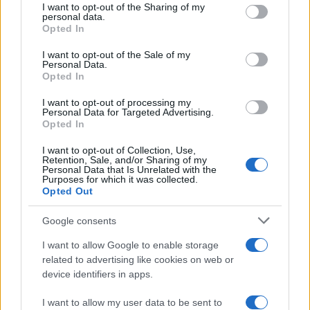
combina
bellezza
,
memoria
e gusto in un solo fine
not limited to your visit or usage behaviour. You may click to
I want to opt-out of the Sharing of my
personal data.
grant or deny consent to Google and its third-party tags to
settimana.
Opted In
use your data for below specified purposes in below Google
consent section.
I want to opt-out of the Sale of my
Personal Data.
Opted In
AUTORE
Alessandro Tassinari
I want to opt-out of processing my
Personal Data for Targeted Advertising.
Alessandro Tassinari, torinese con passaporto
Opted In
pieno di timbri, riscrisse un percorso alpino
dopo un incontro al Rifugio Garelli: oggi cura
I want to opt-out of Collection, Use,
storie di viaggio in chiave narrativa. In
Retention, Sale, and/or Sharing of my
Personal Data that Is Unrelated with the
redazione predilige longform, sostiene
Purposes for which it was collected.
l'attenzione al paesaggio e conserva un
Opted Out
taccuino logoro con mappe disegnate a
mano.
Google consents
I want to allow Google to enable storage
related to advertising like cookies on web or
device identifiers in apps.
I want to allow my user data to be sent to