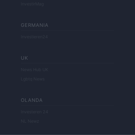
InvestirMag
GERMANIA
Investieren24
UK
News Hub UK
Lgbtq News
OLANDA
Investeren 24
NL Newz