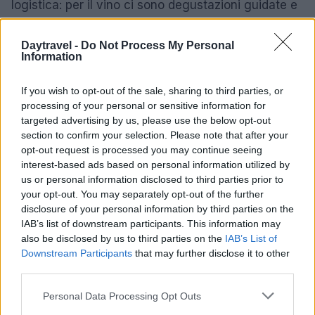
logistica: per il vino ci sono degustazioni guidate e
treni del vino, per la cucina di strada la farinata a
Pegli è cucinata nei forni tradizionali, mentre a
Daytravel -
Do Not Process My Personal
Information
Tirano la
Fiera di Primavera
del 29 marzo riscopre
artigianato e prodotti valtellinesi. Queste
If you wish to opt-out of the sale, sharing to third parties, or
manifestazioni sono l’occasione per provare
piatti
processing of your personal or sensitive information for
targeted advertising by us, please use the below opt-out
tipici
, incontrare produttori e partecipare a eventi
section to confirm your selection. Please note that after your
collaterali come show cooking e laboratori.
opt-out request is processed you may continue seeing
interest-based ads based on personal information utilized by
Consigli pratici
us or personal information disclosed to third parties prior to
your opt-out. You may separately opt-out of the further
Pianificate soste, controllate orari e prenotazioni
disclosure of your personal information by third parties on the
soprattutto per degustazioni o eventi con posti
IAB’s list of downstream participants. This information may
also be disclosed by us to third parties on the
IAB’s List of
limitati. Se visitate un
borgo
, rispettate gli orari e le
Downstream Participants
that may further disclose it to other
attività locali; se partecipate a una
sagra
, preferite
third parties.
mezzi pubblici o parcheggi indicati per non gravare
Please note that this website/app uses one or more Google
Personal Data Processing Opt Outs
sul tessuto urbano. Con un po’ di cura l’itinerario
services and may gather and store information including but