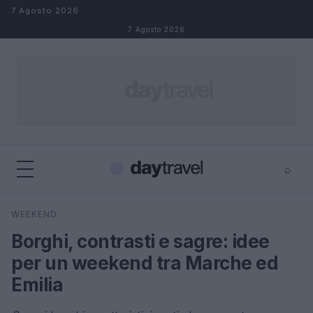
Salta al contenuto
7 Agosto 2026
7 Agosto 2026
⌕
×
⌕
WEEKEND
Cerca
Borghi, contrasti e sagre: idee
per un weekend tra Marche ed
Emilia