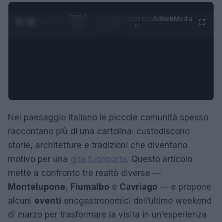
0:29 /
Ad
hub
Media
POWERED
1
/
4
1:23
BY
Nel paesaggio italiano le piccole comunità spesso
raccontano più di una cartolina: custodiscono
storie, architetture e tradizioni che diventano
motivo per una
gita fuoriporta
. Questo articolo
mette a confronto tre realtà diverse —
Montelupone
,
Fiumalbo
e
Cavriago
— e propone
alcuni
eventi
enogastronomici dell’ultimo weekend
di marzo per trasformare la visita in un’esperienza