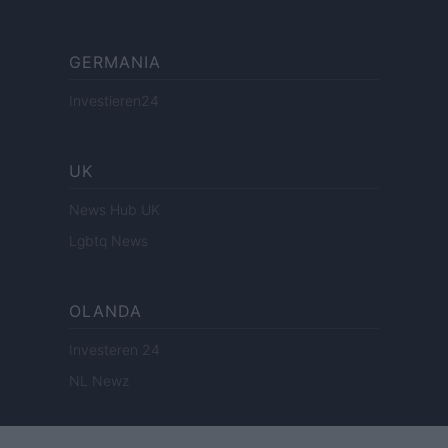
GERMANIA
Investieren24
UK
News Hub UK
Lgbtq News
OLANDA
Investeren 24
NL Newz