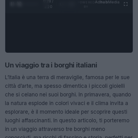
0:29 /
Ad
hub
Media
POWERED
1
/
4
1:20
BY
Un viaggio tra i borghi italiani
L’Italia è una terra di meraviglie, famosa per le sue
città d’arte, ma spesso dimentica i piccoli gioielli
che si celano nei suoi borghi. In primavera, quando
la natura esplode in colori vivaci e il clima invita a
esplorare, è il momento ideale per scoprire questi
luoghi affascinanti. In questo articolo, ti porteremo
in un viaggio attraverso tre borghi meno
conosciuti, ma ricchi di fascino e storia, perfetti per