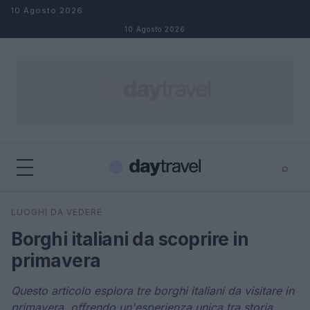
Salta al contenuto
10 Agosto 2026
10 Agosto 2026
⌕
×
⌕
LUOGHI DA VEDERE
Cerca
Borghi italiani da scoprire in
primavera
Questo articolo esplora tre borghi italiani da visitare in
primavera, offrendo un'esperienza unica tra storia,