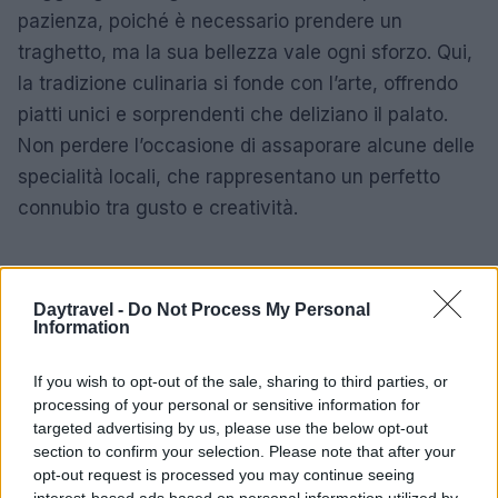
pazienza, poiché è necessario prendere un
traghetto, ma la sua bellezza vale ogni sforzo. Qui,
la tradizione culinaria si fonde con l’arte, offrendo
piatti unici e sorprendenti che deliziano il palato.
Non perdere l’occasione di assaporare alcune delle
specialità locali, che rappresentano un perfetto
connubio tra gusto e creatività.
AUTORE
Daytravel -
Do Not Process My Personal
AiAdhubMedia
Information
If you wish to opt-out of the sale, sharing to third parties, or
processing of your personal or sensitive information for
targeted advertising by us, please use the below opt-out
section to confirm your selection. Please note that after your
opt-out request is processed you may continue seeing
interest-based ads based on personal information utilized by