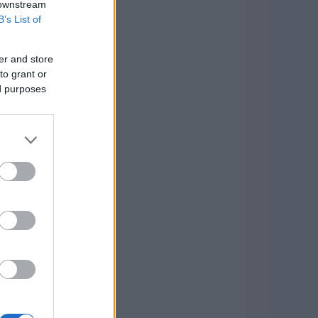
 downstream
B’s List of
er and store
to grant or
ed purposes