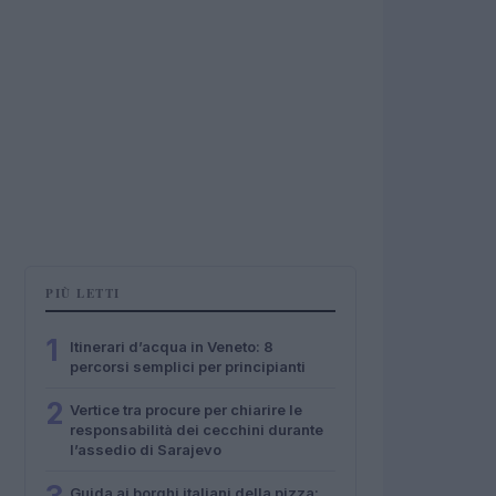
PIÙ LETTI
1
Itinerari d’acqua in Veneto: 8
percorsi semplici per principianti
2
Vertice tra procure per chiarire le
responsabilità dei cecchini durante
l’assedio di Sarajevo
Guida ai borghi italiani della pizza: