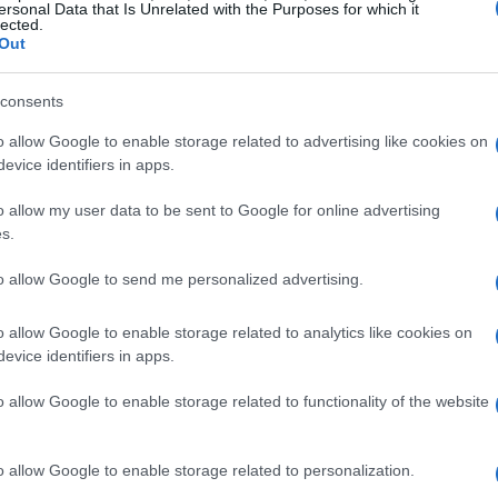
ersonal Data that Is Unrelated with the Purposes for which it
 tua visita ancora più interessante, considera
lected.
Out
ponibili in diverse lingue. Sarà un modo perfetto
consents
o allow Google to enable storage related to advertising like cookies on
evice identifiers in apps.
n? La città offre una vasta gamma di attrazioni
o allow my user data to be sent to Google for online advertising
di monumenti storici, mercati vivaci e panorami
s.
e principali attrazioni che non puoi
to allow Google to send me personalized advertising.
o allow Google to enable storage related to analytics like cookies on
unto di riferimento gastronomico, dove potrai
evice identifiers in apps.
ti nel vivace ambiente del mercato.
o allow Google to enable storage related to functionality of the website
:
Un museo unico nel suo genere che celebra l’arte
tevole cornice che ti lascerà senza parole.
he ti porterà attraverso alcuni dei luoghi più
o allow Google to enable storage related to personalization.
cana, un’esperienza che ti farà sentire parte della