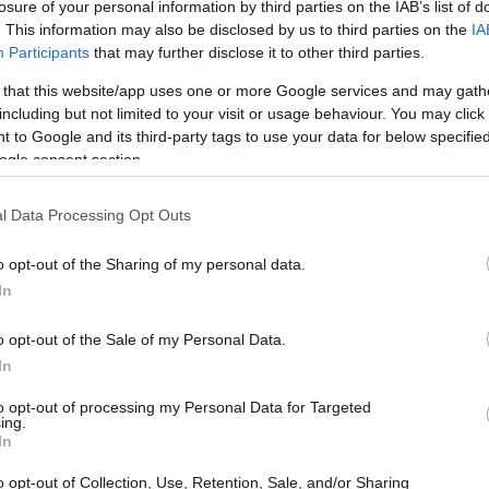
losure of your personal information by third parties on the IAB’s list of
. This information may also be disclosed by us to third parties on the
IA
Participants
that may further disclose it to other third parties.
 that this website/app uses one or more Google services and may gath
including but not limited to your visit or usage behaviour. You may click 
 to Google and its third-party tags to use your data for below specifi
ogle consent section.
l Data Processing Opt Outs
o opt-out of the Sharing of my personal data.
In
o opt-out of the Sale of my Personal Data.
In
to opt-out of processing my Personal Data for Targeted
i: Boston è facilmente raggiungibile per una gita
ing.
In
di distanza, gli autobus che partono dal Port
traverso paesaggi pittoreschi del Connecticut e
o opt-out of Collection, Use, Retention, Sale, and/or Sharing