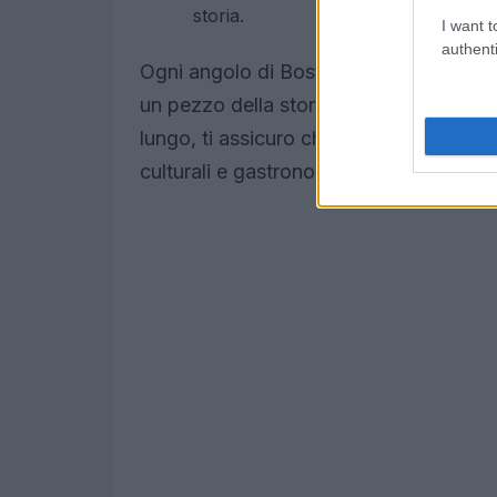
storia.
I want t
authenti
Ogni angolo di Boston ha qualcosa da r
un pezzo della storia americana. Che tu 
lungo, ti assicuro che rimarrai colpito d
culturali e gastronomiche che la città ha