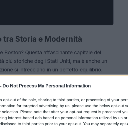
 tra Storia e Modernità
re Boston? Questa affascinante capitale del
à più storiche degli Stati Uniti, ma è anche un
ione si intrecciano in un perfetto equilibrio.
to ricco e avvincente, mentre i quartieri
 -
Do Not Process My Personal Information
orprende ad ogni passo. Immagina di passeggiare
aldi del tramonto, o di perderti nelle strade
to opt-out of the sale, sharing to third parties, or processing of your per
avvero una città da esplorare a piedi, pronta a
formation for targeted advertising by us, please use the below opt-out s
r selection. Please note that after your opt-out request is processed y
smo.
eing interest-based ads based on personal information utilized by us or
disclosed to third parties prior to your opt-out. You may separately opt-