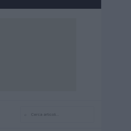
⌕
Cerca