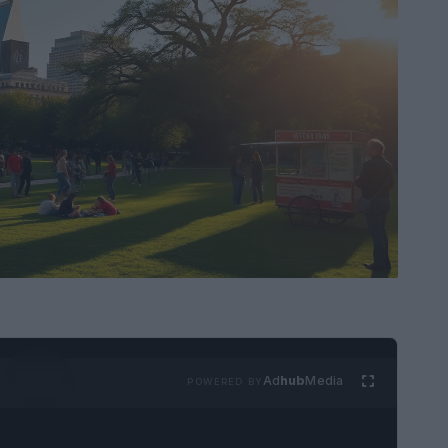
Ad
hub
Media
POWERED BY