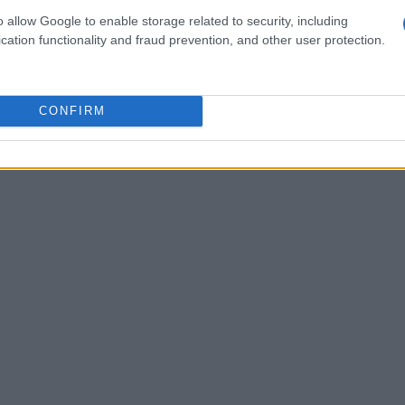
o allow Google to enable storage related to security, including
cation functionality and fraud prevention, and other user protection.
accontare, offrendoti l’opportunità di scoprire
decida di visitarla in giornata o di fermarti più a
alla sua autenticità e dalla varietà di esperienze
CONFIRM
 da offrire.