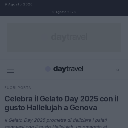
Salta al contenuto
9 Agosto 2026
9 Agosto 2026
⌕
×
⌕
FUORI PORTA
Cerca
Celebra il Gelato Day 2025 con il
gusto Hallelujah a Genova
Il Gelato Day 2025 promette di deliziare i palati
genovesi con il gusto Hallelujah, un omaggio al