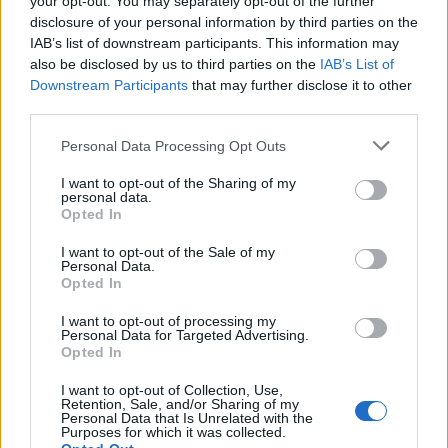
your opt-out. You may separately opt-out of the further
disclosure of your personal information by third parties on the
IAB’s list of downstream participants. This information may
also be disclosed by us to third parties on the
IAB’s List of
Downstream Participants
that may further disclose it to other
third parties.
Please note that this website/app uses one or more Google
Personal Data Processing Opt Outs
Odissea e Spider-Man: i film che hanno rivoluzionato
services and may gather and store information including but
l’estate al cinema
not limited to your visit or usage behaviour. You may click to
I want to opt-out of the Sharing of my
personal data.
grant or deny consent to Google and its third-party tags to
Alessandro Tassinari · 5 Ago 2026
Opted In
use your data for below specified purposes in below Google
consent section.
FUORI PORTA
I want to opt-out of the Sale of my
Personal Data.
Opted In
I want to opt-out of processing my
Personal Data for Targeted Advertising.
Opted In
I want to opt-out of Collection, Use,
Retention, Sale, and/or Sharing of my
Personal Data that Is Unrelated with the
Purposes for which it was collected.