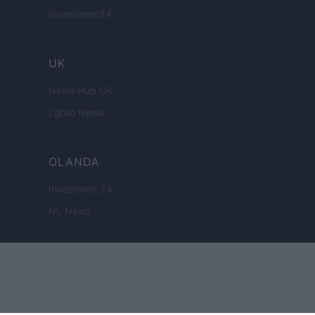
Investieren24
UK
News Hub UK
Lgbtq News
OLANDA
Investeren 24
NL Newz