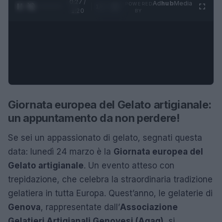
0:28 /
Ad
hub
Media
POWERED
1
/
4
1:20
BY
Giornata europea del Gelato artigianale:
un appuntamento da non perdere!
Se sei un appassionato di gelato, segnati questa
data: lunedì 24 marzo è la
Giornata europea del
Gelato artigianale
. Un evento atteso con
trepidazione, che celebra la straordinaria tradizione
gelatiera in tutta Europa. Quest’anno, le gelaterie di
Genova
, rappresentate dall’
Associazione
Gelatieri Artigianali Genovesi (Agag)
, si