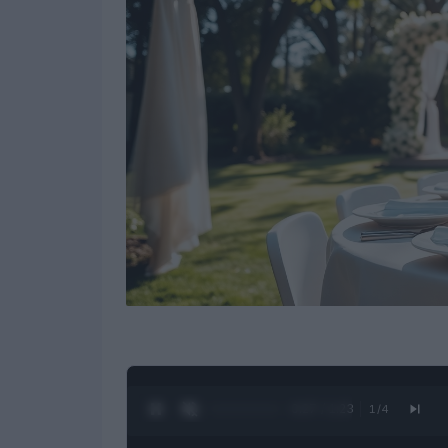
0:28 / 1:23
1
/
4