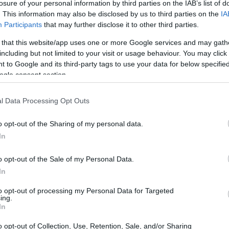
losure of your personal information by third parties on the IAB’s list of
. This information may also be disclosed by us to third parties on the
IA
Participants
that may further disclose it to other third parties.
 that this website/app uses one or more Google services and may gath
including but not limited to your visit or usage behaviour. You may click 
 to Google and its third-party tags to use your data for below specifi
ogle consent section.
l Data Processing Opt Outs
o opt-out of the Sharing of my personal data.
In
o opt-out of the Sale of my Personal Data.
ogo. Hai già in mente dove vorresti celebrare il
In
izionale, una location all’aperto immersa nella
to opt-out of processing my Personal Data for Targeted
a deve rispecchiare il tuo stile e quello del tuo
ing.
In
ità della location può influenzare l’intera
ticipo è fondamentale per evitare sorprese e
o opt-out of Collection, Use, Retention, Sale, and/or Sharing