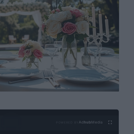
Ad
hub
Media
POWERED BY