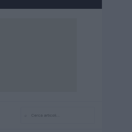
⌕
Cerca