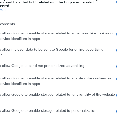
ersonal Data that Is Unrelated with the Purposes for which it
lected.
Out
a il cuore di ogni sposa: il vestito. La scelta
consents
ico, quindi concediti il tempo per provare
o allow Google to enable storage related to advertising like cookies on
a quanto sia importante sentirti a tuo agio oltre ad
evice identifiers in apps.
 dovrai muoverti liberamente e goderti ogni
o allow my user data to be sent to Google for online advertising
!
s.
umenti necessari. Hai già fatto un giro di
to allow Google to send me personalized advertising.
legali per contrarre matrimonio? Ogni comune ha le
o allow Google to enable storage related to analytics like cookies on
 anticipo quali documenti sono richiesti e
evice identifiers in apps.
ndo, eviterai spiacevoli sorprese dell’ultimo
o allow Google to enable storage related to functionality of the website
e conta davvero.
o allow Google to enable storage related to personalization.