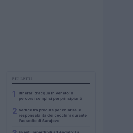
PIÙ LETTI
1
Itinerari d’acqua in Veneto: 8
percorsi semplici per principianti
2
Vertice tra procure per chiarire le
responsabilità dei cecchini durante
l’assedio di Sarajevo
Eventi Imperdibili ad Andalo: La