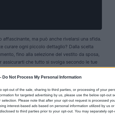
 affascinante, ma può anche rivelarsi una sfida.
e curare ogni piccolo dettaglio? Dalla scelta
vimento, fino alla selezione del vestito da sposa,
r assicurarti che tutto si svolga secondo le tue
derò passo dopo passo attraverso le fasi
orno speciale sia esattamente come lo hai sempre
 -
Do Not Process My Personal Information
to opt-out of the sale, sharing to third parties, or processing of your per
formation for targeted advertising by us, please use the below opt-out s
r selection. Please note that after your opt-out request is processed y
eing interest-based ads based on personal information utilized by us or
disclosed to third parties prior to your opt-out. You may separately opt-