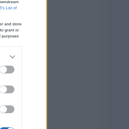
 downstream
B’s List of
er and store
to grant or
ed purposes