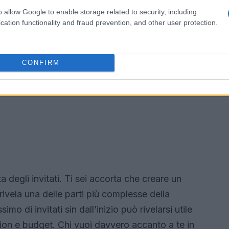
o allow Google to enable storage related to security, including
cation functionality and fraud prevention, and other user protection.
CONFIRM
a degli invitati. Ti sei accorta che creare un
ivela una delle parti più complesse della
mo di invitati sin dall’inizio può rivelarsi utile
cation e budget. Chi vuoi davvero accanto a te in