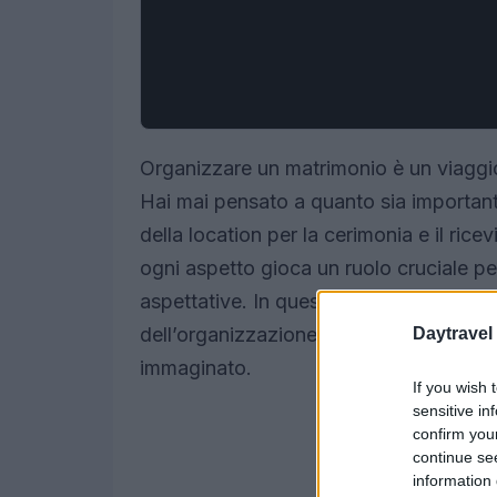
Organizzare un matrimonio è un viaggio
Hai mai pensato a quanto sia important
della location per la cerimonia e il rice
ogni aspetto gioca un ruolo cruciale pe
aspettative. In questo articolo, ti gui
dell’organizzazione, affinché il tuo gi
Daytravel
immaginato.
If you wish 
sensitive in
confirm you
continue se
information 