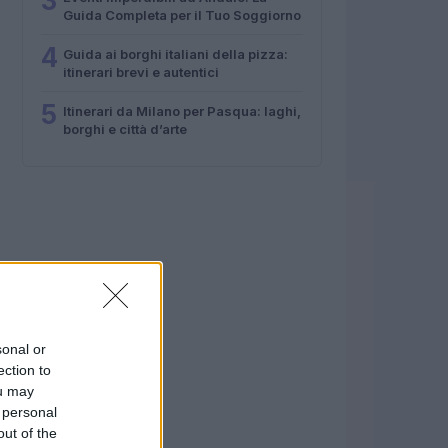
3
Guida Completa per il Tuo Soggiorno
4
Guida ai borghi italiani della pizza:
itinerari brevi e autentici
5
Itinerari da Milano per Pasqua: laghi,
borghi e città d’arte
sonal or
ection to
ou may
 personal
out of the