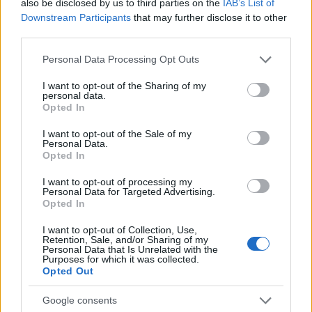
also be disclosed by us to third parties on the
IAB’s List of
Downstream Participants
that may further disclose it to other
third parties.
AUTORE
Please note that this website/app uses one or more Google
Personal Data Processing Opt Outs
AiAdhubMedia
services and may gather and store information including but
not limited to your visit or usage behaviour. You may click to
I want to opt-out of the Sharing of my
personal data.
grant or deny consent to Google and its third-party tags to
Opted In
use your data for below specified purposes in below Google
consent section.
I want to opt-out of the Sale of my
Personal Data.
Opted In
I want to opt-out of processing my
Personal Data for Targeted Advertising.
Opted In
I want to opt-out of Collection, Use,
Retention, Sale, and/or Sharing of my
Personal Data that Is Unrelated with the
Purposes for which it was collected.
Opted Out
Google consents