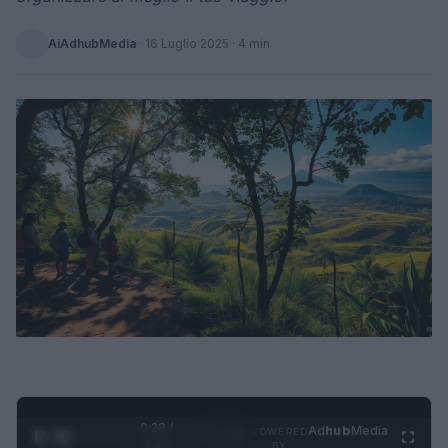
AiAdhubMedia
·
16 Luglio 2025
· 4 min
0:28 /
Ad
hub
Media
POWERED
1
/
4
1:23
BY