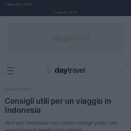
Salta al contenuto
7 Agosto 2026
7 Agosto 2026
⌕
×
⌕
FUORI PORTA
Cerca
Consigli utili per un viaggio in
Indonesia
Parti per l'Indonesia con i nostri consigli pratici per
organizzare al meglio il tuo viaggio.