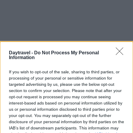
Daytravel -
Do Not Process My Personal
Information
If you wish to opt-out of the sale, sharing to third parties, or
processing of your personal or sensitive information for
In conclusione, l’Indonesia offre un mix unico di
targeted advertising by us, please use the below opt-out
cultura, natura e avventura. Con una giusta
section to confirm your selection. Please note that after your
pianificazione e un po’ di flessibilità, il tuo viaggio
opt-out request is processed you may continue seeing
interest-based ads based on personal information utilized by
sarà indimenticabile. Non esitare a condividere le
us or personal information disclosed to third parties prior to
tue esperienze e a chiedere ulteriori consigli. Sei
your opt-out. You may separately opt-out of the further
pronto a partire per questa meravigliosa
disclosure of your personal information by third parties on the
IAB’s list of downstream participants. This information may
avventura?