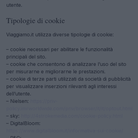
utente.
Tipologie di cookie
Viaggiamo.it utilizza diverse tipologie di cookie:
– cookie necessari per abilitare le funzionalità
principali del sito.
– cookie che consentono di analizzare l’uso del sito
per misurarne e migliorarne le prestazioni.
– cookie di terze parti utilizzati da società di pubblicità
per visualizzare inserzioni rilevanti agli interessi
dell’utente.
– Nielsen:
https://priv-
policy.imrworldwide.com/priv/browser/it/it/optout.html
– sky:
http://4strokemedia.com/cookie-policy.html
– DigitalBloom:
https://www.digitalbloom.it/informativa-sui-cookie/