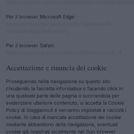
https://support.mozilla.org/it/kb/Gestione%20dei%20co
Per il browser Microsoft Edge:
https://privacy.microsoft.com/it-IT/windows-10-
microsoft-edge-and-privacy
Per il browser Safari:
https://support.apple.com/kb/ph19214?locale=it_IT
Accettazione e rinuncia dei cookie
Proseguendo nella navigazione su questo sito
chiudendo la fascetta informativa o facendo click in
una qualsiasi parte della pagina o scorrendola per
evidenziare ulteriore contenuto, si accetta la Cookie
Policy di Viaggiamo.it e verranno impostati e raccolti i
cookie. In caso di mancata accettazione dei cookie
mediante abbandono della navigazione, eventuali
cookie già registrati localmente nel Suo browser