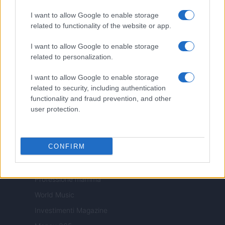
Pet Story
I want to allow Google to enable storage
Professione Lavoro
related to functionality of the website or app.
Sport Magazine
I want to allow Google to enable storage
Style24
related to personalization.
Think.it
I want to allow Google to enable storage
Tuobenessere
related to security, including authentication
functionality and fraud prevention, and other
Viaggiamo
user protection.
Nonne Magazine
Milano Cortina
CONFIRM
Luxury Club
Il Calcio Online
Professione mamma
World Music
Investimenti Magazine