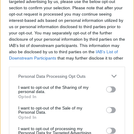
targeted advertising by us, please use the below opt-out
section to confirm your selection. Please note that after your
SEZIONI
opt-out request is processed you may continue seeing
Fuori porta
interest-based ads based on personal information utilized by
us or personal information disclosed to third parties prior to
Luoghi da vedere
your opt-out. You may separately opt-out of the further
1 giorno out
disclosure of your personal information by third parties on the
Weekend
IAB’s list of downstream participants. This information may
also be disclosed by us to third parties on the
IAB’s List of
MAGAZINE
Downstream Participants
that may further disclose it to other
third parties.
Contattaci
Please note that this website/app uses one or more Google
Personal Data Processing Opt Outs
LEGALE
services and may gather and store information including but
not limited to your visit or usage behaviour. You may click to
I want to opt-out of the Sharing of my
Cookie Policy
personal data.
grant or deny consent to Google and its third-party tags to
Opted In
Privacy Policy
use your data for below specified purposes in below Google
Note legali
consent section.
I want to opt-out of the Sale of my
Personal Data.
Opted In
daytravel.it è una proprietà di AdHub Media S.r.l. — REA 2729933
I want to opt-out of processing my
Personal Data for Targeted Advertising.