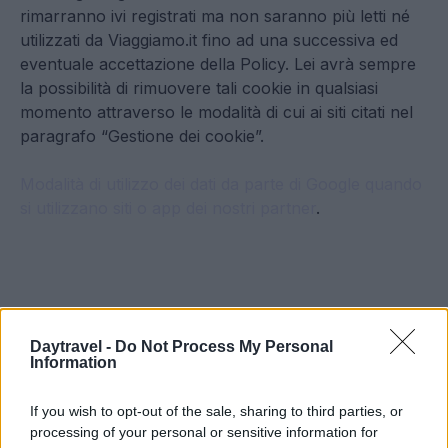
rimarranno ivi registrati ma non saranno più letti né
utilizzati da Viaggiamo.it fino ad una successiva ed
eventuale accettazione della Policy. Lei avrà sempre
la possibilità di rimuovere tali cookie in qualsiasi
momento attraverso le modalità di cui ai siti citati nel
paragrafo “Gestione dei cookie”.
Modalità di utilizzo dei dati da parte di Google quando
si utilizzano siti o app dei nostri partner
.
Daytravel -
Do Not Process My Personal
Information
Viaggia vicino, scopri di più. Idee per fuori porta,
If you wish to opt-out of the sale, sharing to third parties, or
weekend e mete da raggiungere in un giorno.
processing of your personal or sensitive information for