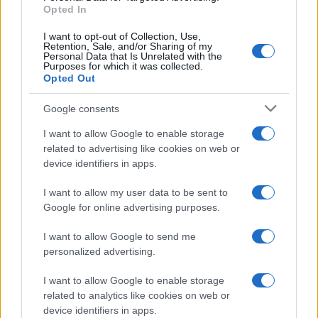
Copyright © 2026 · Edito da AdHub Media — Italia
Opted In
Tutti i diritti riservati
I contenuti sono curati dalla redazione con il supporto di strumenti digitali e
I want to opt-out of Collection, Use,
realizzati in collaborazione con autori indipendenti.
Retention, Sale, and/or Sharing of my
Personal Data that Is Unrelated with the
Purposes for which it was collected.
Opted Out
Google consents
ITALIA
I want to allow Google to enable storage
related to advertising like cookies on web or
Casa Magazine
device identifiers in apps.
Cineverse Magazine
I want to allow my user data to be sent to
Donne Magazine
Google for online advertising purposes.
Food Blog
I want to allow Google to send me
Milano Notizie
personalized advertising.
Motor Magazine
I want to allow Google to enable storage
Notizie.it
related to analytics like cookies on web or
Offerte Shopping
device identifiers in apps.