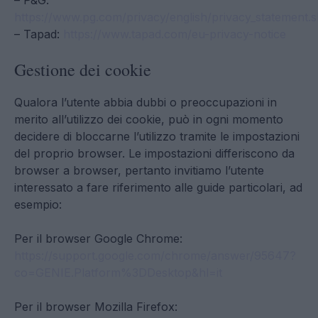
– P&G:
https://www.pg.com/privacy/english/privacy_statement.s
– Tapad:
https://www.tapad.com/eu-privacy-notice
Gestione dei cookie
Qualora l’utente abbia dubbi o preoccupazioni in
merito all’utilizzo dei cookie, può in ogni momento
decidere di bloccarne l’utilizzo tramite le impostazioni
del proprio browser. Le impostazioni differiscono da
browser a browser, pertanto invitiamo l’utente
interessato a fare riferimento alle guide particolari, ad
esempio:
Per il browser Google Chrome:
https://support.google.com/chrome/answer/95647?
co=GENIE.Platform%3DDesktop&hl=it
Per il browser Mozilla Firefox: