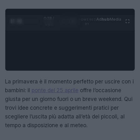
0:29 /
Ad
hub
Media
POWERED
1
/
4
1:21
BY
La primavera è il momento perfetto per uscire con i
bambini: il
ponte del 25 aprile
offre l’occasione
giusta per un giorno fuori o un breve weekend. Qui
trovi idee concrete e suggerimenti pratici per
scegliere l’uscita più adatta all’età dei piccoli, al
tempo a disposizione e al meteo.