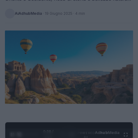
AiAdhubMedia
·
19 Giugno 2025
· 4 min
0:29 /
Ad
hub
Media
POWERED
1
/
4
1:21
BY