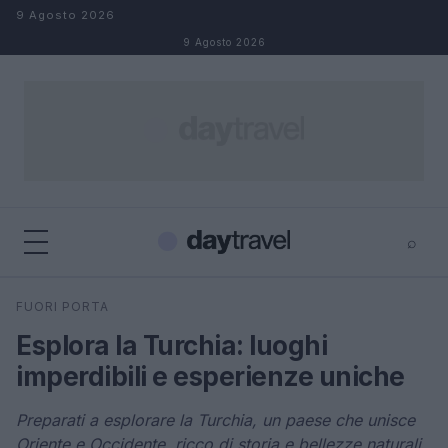
Salta al contenuto
9 Agosto 2026
9 Agosto 2026
⌕
×
⌕
FUORI PORTA
Cerca
Esplora la Turchia: luoghi
imperdibili e esperienze uniche
Preparati a esplorare la Turchia, un paese che unisce
Oriente e Occidente, ricco di storia e bellezze naturali.