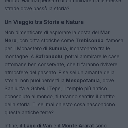
tempo. Hai mai pensato di camminare tra le stesse
strade dove passò la storia?
Un Viaggio tra Storia e Natura
Non dimenticare di esplorare la costa del
Mar
Nero
, con città storiche come
Trebisonda
, famosa
per il Monastero di
Sumela
, incastonato tra le
montagne. A
Safranbolu
, potrai ammirare le case
ottomane ben conservate, che ti faranno rivivere
atmosfere del passato. E se sei un amante della
storia, non puoi perderti la
Mesopotamia
, dove
Sanliurfa e Gobekli Tepe, il tempio più antico
conosciuto al mondo, ti faranno sentire il battito
della storia. Ti sei mai chiesto cosa nascondono
queste antiche terre?
Infine, il
Lago di Van
e il
Monte Ararat
sono