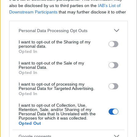
Pronto a partire per questa avventura?
also be disclosed by us to third parties on the
IAB’s List of
Downstream Participants
that may further disclose it to other
third parties.
Please note that this website/app uses one or more Google
AUTORE
Personal Data Processing Opt Outs
AiAdhubMedia
services and may gather and store information including but
not limited to your visit or usage behaviour. You may click to
I want to opt-out of the Sharing of my
personal data.
grant or deny consent to Google and its third-party tags to
Opted In
use your data for below specified purposes in below Google
consent section.
I want to opt-out of the Sale of my
Personal Data.
Opted In
I want to opt-out of processing my
Personal Data for Targeted Advertising.
Opted In
I want to opt-out of Collection, Use,
Retention, Sale, and/or Sharing of my
Personal Data that Is Unrelated with the
Purposes for which it was collected.
Opted Out
Google consents