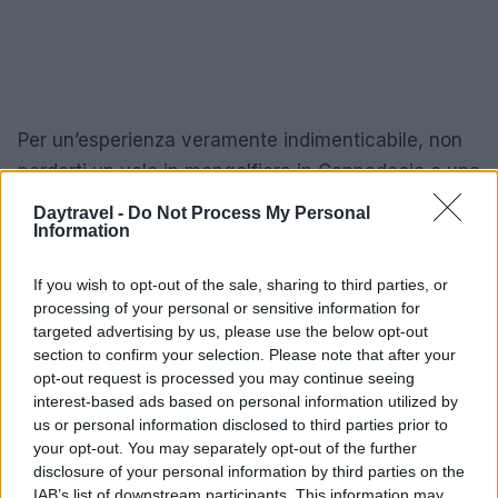
Per un’esperienza veramente indimenticabile, non
perderti un volo in mongolfiera in Cappadocia e una
crociera sul Bosforo per osservare la città da una
Daytravel -
Do Not Process My Personal
Information
prospettiva unica. La danza dei Dervisci Rotanti e i
mercati tradizionali ti offriranno un assaggio della
If you wish to opt-out of the sale, sharing to third parties, or
cultura turca che rimarrà nel cuore. Con un
processing of your personal or sensitive information for
itinerario ben pianificato, potrai scoprire tutti i tesori
targeted advertising by us, please use the below opt-out
section to confirm your selection. Please note that after your
che la Turchia ha da offrire, dai siti storici alle
opt-out request is processed you may continue seeing
bellezze naturali. Che tu abbia a disposizione pochi
interest-based ads based on personal information utilized by
giorni o due settimane, ogni momento sarà
us or personal information disclosed to third parties prior to
your opt-out. You may separately opt-out of the further
un’opportunità per immergerti in un viaggio che
disclosure of your personal information by third parties on the
unisce storia, cultura e paesaggi mozzafiato.
IAB’s list of downstream participants. This information may