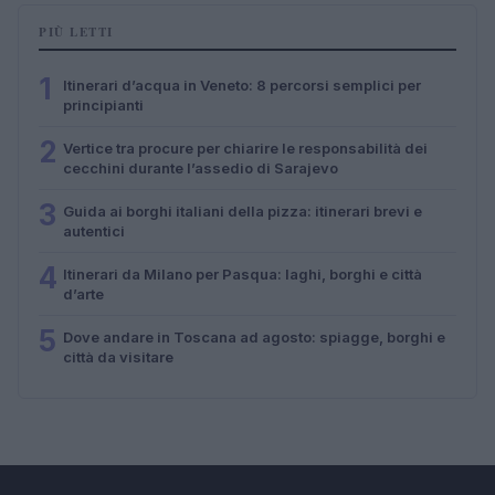
PIÙ LETTI
1
Itinerari d’acqua in Veneto: 8 percorsi semplici per
principianti
2
Vertice tra procure per chiarire le responsabilità dei
cecchini durante l’assedio di Sarajevo
3
Guida ai borghi italiani della pizza: itinerari brevi e
autentici
4
Itinerari da Milano per Pasqua: laghi, borghi e città
d’arte
5
Dove andare in Toscana ad agosto: spiagge, borghi e
città da visitare