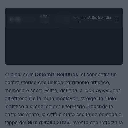
0:30 /
Ad
hub
Media
POWERED
1
/
4
1:23
BY
Ai piedi delle
Dolomiti Bellunesi
si concentra un
centro storico che unisce patrimonio artistico,
memoria e sport. Feltre, definita la
città dipinta
per
gli affreschi e le mura medievali, svolge un ruolo
logistico e simbolico per il territorio. Secondo le
carte visionate, la città è stata scelta come sede di
tappe del
Giro d’Italia 2026
, evento che rafforza la