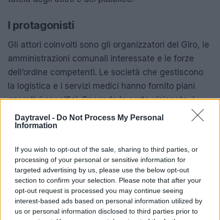
I protagonisti
Gli attori coinvolti sono gli organizzatori del Giro, le
amministrazioni comunali interessate e le forze
dell’ordine competenti. Le società che gestiscono
la logistica e i servizi medici hanno fornito piani
operativi specifici. Secondo le carte visionate, i
rappresentanti dei comitati turistici locali hanno
Daytravel -
Do Not Process My Personal
Information
sollevato osservazioni relative all’impatto sulle
attività commerciali e alla gestione dei flussi di
If you wish to opt-out of the sale, sharing to third parties, or
spettatori. Le prove raccolte indicano un dialogo
processing of your personal or sensitive information for
serrato tra enti per attenuare i disagi e
targeted advertising by us, please use the below opt-out
section to confirm your selection. Please note that after your
massimizzare la sicurezza.
opt-out request is processed you may continue seeing
interest-based ads based on personal information utilized by
Le implicazioni
us or personal information disclosed to third parties prior to