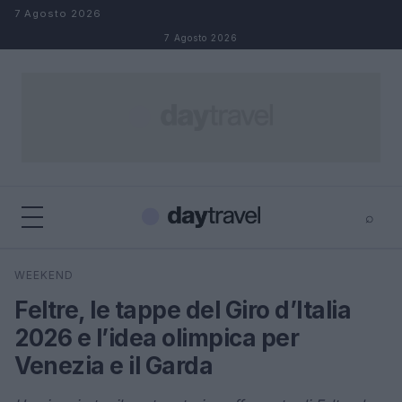
Salta al contenuto
7 Agosto 2026
7 Agosto 2026
⌕
×
⌕
WEEKEND
Cerca
Feltre, le tappe del Giro d’Italia
2026 e l’idea olimpica per
Venezia e il Garda