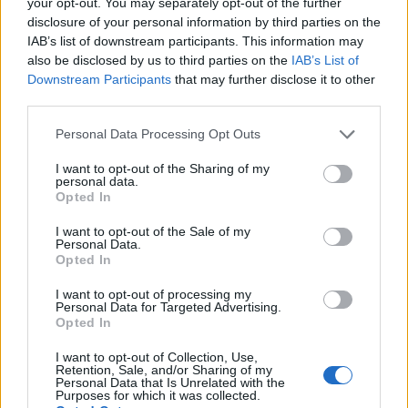
your opt-out. You may separately opt-out of the further
Le scelte tecniche delle due tappe influiranno su
disclosure of your personal information by third parties on the
aspetti sportivi e organizzativi. Il passaggio sul
IAB’s list of downstream participants. This information may
also be disclosed by us to third parties on the
IAB’s List of
Muro di Ca’ del Poggio può determinare selezioni
Downstream Participants
that may further disclose it to other
decisive tra i corridori, mentre la frazione Feltre-
third parties.
Alleghe può favorire attacchi in alta montagna. Sul
Please note that this website/app uses one or more Google
Personal Data Processing Opt Outs
piano locale, le misure adottate determineranno la
services and may gather and store information including but
gestione del traffico e l’accessibilità ai servizi. I
not limited to your visit or usage behaviour. You may click to
I want to opt-out of the Sharing of my
personal data.
grant or deny consent to Google and its third-party tags to
documenti indicano inoltre possibili ricadute
Opted In
use your data for below specified purposes in below Google
positive sul turismo, con visibilità per i paesaggi
consent section.
I want to opt-out of the Sale of my
riconosciuti dall’UNESCO.
Personal Data.
Opted In
Cosa succede ora
I want to opt-out of processing my
Personal Data for Targeted Advertising.
Opted In
Il prossimo passo formale è la pubblicazione dei
nuovi indirizzi operativi da parte
I want to opt-out of Collection, Use,
Retention, Sale, and/or Sharing of my
dell’amministrazione comunale, documento atteso
Personal Data that Is Unrelated with the
Purposes for which it was collected.
che definirà deviazioni, orari e punti di assistenza. I