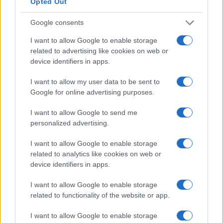
Opted Out
documenti in nostro possesso restano oggetto di
Google consents
verifica incrociata con le autorità competenti. Le
prove raccolte indicano che ulteriori comunicazioni
I want to allow Google to enable storage
related to advertising like cookies on web or
saranno diffuse a breve, fornendo dettagli utili agli
device identifiers in apps.
spettatori e alle organizzazioni coinvolte.
I want to allow my user data to be sent to
Il valore turistico e mediatico
Google for online advertising purposes.
Le prove raccolte indicano che l’organizzazione
I want to allow Google to send me
personalized advertising.
delle tappe è pensata come leva strategica di
marketing territoriale
. Secondo le carte visionate,
I want to allow Google to enable storage
la visibilità internazionale del Giro supera i confini
related to analytics like cookies on web or
device identifiers in apps.
nazionali e raggiunge oltre 200 Paesi. I documenti
in nostro possesso dimostrano che questo ritorno
I want to allow Google to enable storage
di immagine genera un
indotto economico
related to functionality of the website or app.
misurabile per le aree coinvolte, con ricadute su
I want to allow Google to enable storage
ospitalità, ristorazione e servizi turistici. L’inchiesta