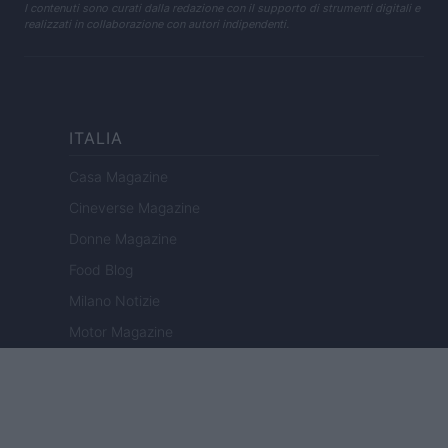
I contenuti sono curati dalla redazione con il supporto di strumenti digitali e
realizzati in collaborazione con autori indipendenti.
ITALIA
Casa Magazine
Cineverse Magazine
Donne Magazine
Food Blog
Milano Notizie
Motor Magazine
Notizie.it
Offerte Shopping
Pet Story