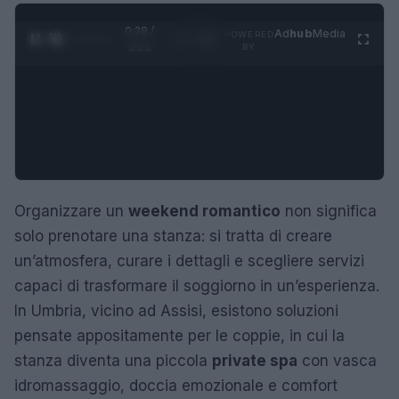
0:29 /
Ad
hub
Media
POWERED
1
/
4
1:21
BY
Organizzare un
weekend romantico
non significa
solo prenotare una stanza: si tratta di creare
un’atmosfera, curare i dettagli e scegliere servizi
capaci di trasformare il soggiorno in un’esperienza.
In Umbria, vicino ad Assisi, esistono soluzioni
pensate appositamente per le coppie, in cui la
stanza diventa una piccola
private spa
con vasca
idromassaggio, doccia emozionale e comfort