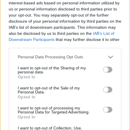
interest-based ads based on personal information utilized by
Scegliendo attentamente dotazioni e servizi, il tuo
us or personal information disclosed to third parties prior to
your opt-out. You may separately opt-out of the further
weekend può diventare un ricordo duraturo.
disclosure of your personal information by third parties on the
IAB’s list of downstream participants. This information may
also be disclosed by us to third parties on the
IAB’s List of
Downstream Participants
that may further disclose it to other
AUTORE
Camilla Bellini
third parties.
Camilla Bellini, ex guida turistica fiorentina,
Please note that this website/app uses one or more Google
Personal Data Processing Opt Outs
trasformò la visita a Santa Maria Novella in un
services and may gather and store information including but
progetto multimediale: ora dirige
not limited to your visit or usage behaviour. You may click to
I want to opt-out of the Sharing of my
personal data.
approfondimenti su patrimoni locali. In
grant or deny consent to Google and its third-party tags to
Opted In
redazione sostiene itinerari slow, firma dossier
use your data for below specified purposes in below Google
sulle piccole botteghe e conserva il primo
consent section.
I want to opt-out of the Sale of my
badge di guida della città come ricordo unico.
Personal Data.
Opted In
I want to opt-out of processing my
Personal Data for Targeted Advertising.
Opted In
I want to opt-out of Collection, Use,