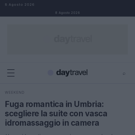
Salta al contenuto
8 Agosto 2026
8 Agosto 2026
⌕
×
⌕
WEEKEND
Cerca
Fuga romantica in Umbria:
scegliere la suite con vasca
idromassaggio in camera