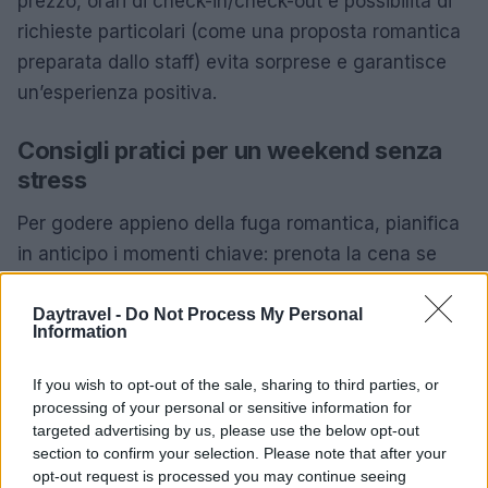
prezzo, orari di check-in/check-out e possibilità di
richieste particolari (come una proposta romantica
preparata dallo staff) evita sorprese e garantisce
un’esperienza positiva.
Consigli pratici per un weekend senza
stress
Per godere appieno della fuga romantica, pianifica
in anticipo i momenti chiave: prenota la cena se
desideri un ristorante specifico, chiedi informazioni
su parcheggio e trasporti e comunica eventuali
Daytravel -
Do Not Process My Personal
Information
richieste speciali alla struttura prima dell’arrivo.
Arrivare con il tempo giusto per rilassarsi e usare la
If you wish to opt-out of the sale, sharing to third parties, or
vasca idromassaggio o la doccia emozionale
processing of your personal or sensitive information for
targeted advertising by us, please use the below opt-out
significa trasformare un semplice soggiorno in un
section to confirm your selection. Please note that after your
vero rituale di coppia.
opt-out request is processed you may continue seeing