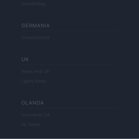
InvestirMag
GERMANIA
Investieren24
UK
News Hub UK
Lgbtq News
OLANDA
Investeren 24
NL Newz