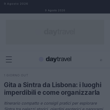
Salta al contenuto
9 Agosto 2026
9 Agosto 2026
⌕
×
⌕
1 GIORNO OUT
Cerca
Gita a Sintra da Lisbona: i luoghi
imperdibili e come organizzarla
Itinerario compatto e consigli pratici per esplorare
Sintra tra palazzi storici, giardini esoterici e panorami