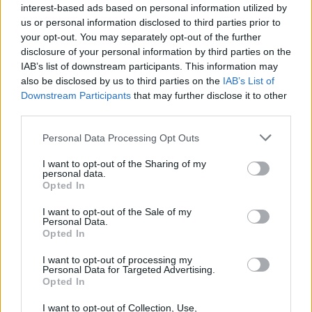
specialità locali, cercate una pasticceria nel centro
interest-based ads based on personal information utilized by
per provare i
travesseiros
o le
queijadas
, piccoli
us or personal information disclosed to third parties prior to
your opt-out. You may separately opt-out of the further
assaggi della tradizione gastronomica di Sintra.
disclosure of your personal information by third parties on the
IAB’s list of downstream participants. This information may
also be disclosed by us to third parties on the
IAB’s List of
Downstream Participants
that may further disclose it to other
AUTORE
third parties.
Camilla Bellini
Camilla Bellini, ex guida turistica fiorentina,
Please note that this website/app uses one or more Google
Personal Data Processing Opt Outs
trasformò la visita a Santa Maria Novella in un
services and may gather and store information including but
progetto multimediale: ora dirige
not limited to your visit or usage behaviour. You may click to
I want to opt-out of the Sharing of my
personal data.
approfondimenti su patrimoni locali. In
grant or deny consent to Google and its third-party tags to
Opted In
redazione sostiene itinerari slow, firma dossier
use your data for below specified purposes in below Google
sulle piccole botteghe e conserva il primo
consent section.
I want to opt-out of the Sale of my
badge di guida della città come ricordo unico.
Personal Data.
Opted In
I want to opt-out of processing my
Personal Data for Targeted Advertising.
Opted In
I want to opt-out of Collection, Use,