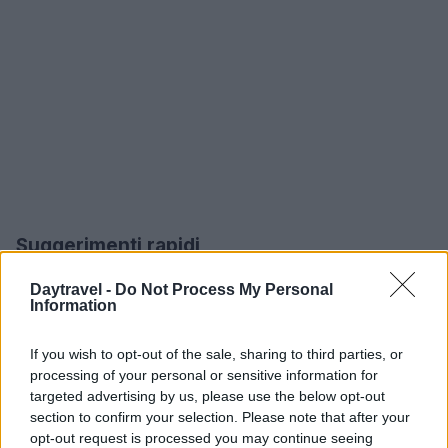
Suggerimenti rapidi
Partite presto per sfruttare le ore meno affollate;
Daytravel -
Do Not Process My Personal
Information
dedicate alla visita dei palazzi almeno mezza
giornata complessiva; riservate l’altro tempo a
If you wish to opt-out of the sale, sharing to third parties, or
passeggiate nei giardini, alla salita al
Castelo dos
processing of your personal or sensitive information for
Mouros
e a un passaggio al
Cabo da Roca
se il
targeted advertising by us, please use the below opt-out
section to confirm your selection. Please note that after your
tempo lo permette. Se desiderate assaggiare
opt-out request is processed you may continue seeing