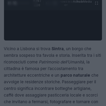
0:29 /
Ad
hub
Media
POWERED
1
/
4
1:20
BY
Vicino a Lisbona si trova
Sintra
, un borgo che
sembra sospeso tra favola e storia. Inserita tra i siti
riconosciuti come
Patrimonio dell’Umanità
, la
cittadina è famosa per l’accostamento tra
architetture eccentriche e un
parco naturale
che
avvolge le residenze storiche. Passeggiare per il
centro significa incontrare botteghe artigiane,
caffè dove assaggiare pasticceria locale e scorci
che invitano a fermarsi, fotografare e tornare con