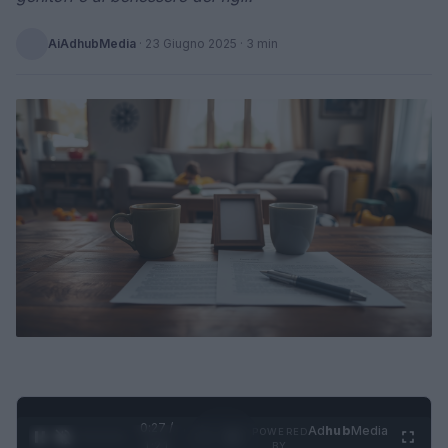
AiAdhubMedia
·
23 Giugno 2025
· 3 min
0:28 /
Ad
hub
Media
POWERED
1
/
4
1:21
BY