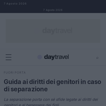
Salta al contenuto
7 Agosto 2026
7 Agosto 2026
⌕
×
⌕
FUORI PORTA
Cerca
Guida ai diritti dei genitori in caso
di separazione
La separazione porta con sé sfide legate ai diritti dei
genitori e al benessere dei figli.