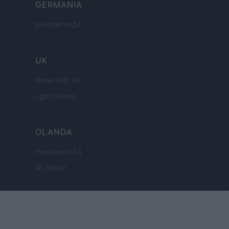
GERMANIA
Investieren24
UK
News Hub UK
Lgbtq News
OLANDA
Investeren 24
NL Newz