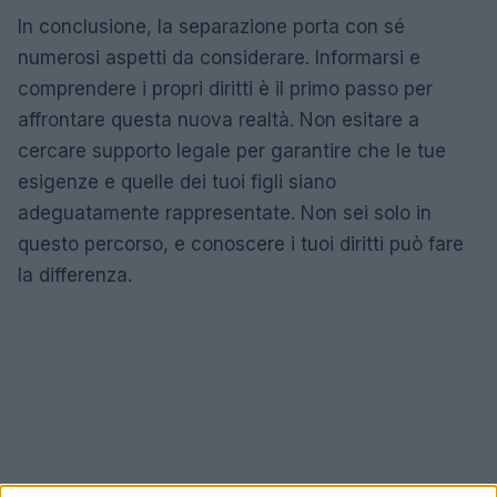
In conclusione, la separazione porta con sé
numerosi aspetti da considerare. Informarsi e
comprendere i propri diritti è il primo passo per
affrontare questa nuova realtà. Non esitare a
cercare supporto legale per garantire che le tue
esigenze e quelle dei tuoi figli siano
adeguatamente rappresentate. Non sei solo in
questo percorso, e conoscere i tuoi diritti può fare
la differenza.