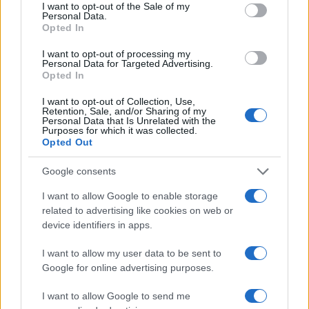
consent section.
AUTORE
I want to opt-out of the Sale of my
Personal Data.
Alessandro Tassinari
Opted In
Alessandro Tassinari, torinese con passaporto
pieno di timbri, riscrisse un percorso alpino
I want to opt-out of processing my
Personal Data for Targeted Advertising.
dopo un incontro al Rifugio Garelli: oggi cura
Opted In
storie di viaggio in chiave narrativa. In
redazione predilige longform, sostiene
I want to opt-out of Collection, Use,
Retention, Sale, and/or Sharing of my
l'attenzione al paesaggio e conserva un
Personal Data that Is Unrelated with the
taccuino logoro con mappe disegnate a
Purposes for which it was collected.
mano.
Opted Out
Google consents
I want to allow Google to enable storage
related to advertising like cookies on web or
device identifiers in apps.
I want to allow my user data to be sent to
Google for online advertising purposes.
I want to allow Google to send me