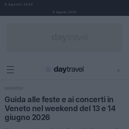
Salta al contenuto
8 Agosto 2026
8 Agosto 2026
⌕
×
⌕
WEEKEND
Cerca
Guida alle feste e ai concerti in
Veneto nel weekend del 13 e 14
giugno 2026