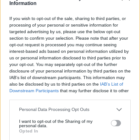
Information
come cifra la realizzazione dello spettacolo
interamente a cura dei membri del coro, senza
If you wish to opt-out of the sale, sharing to third parties, or
ospiti esterni. Per chi intende partecipare, la scelta
processing of your personal or sensitive information for
del Lido come cornice rende l’appuntamento
targeted advertising by us, please use the below opt-out
section to confirm your selection. Please note that after your
un’occasione estiva da combinare con una
opt-out request is processed you may continue seeing
passeggiata sul lungomare.
interest-based ads based on personal information utilized by
us or personal information disclosed to third parties prior to
Prima di metterti in viaggio per qualunque delle
your opt-out. You may separately opt-out of the further
disclosure of your personal information by third parties on the
proposte indicate, conviene verificare eventuali
IAB’s list of downstream participants. This information may
aggiornamenti su orari, meteo e viabilità la mattina
also be disclosed by us to third parties on the
IAB’s List of
dell’uscita. In particolare, per le manifestazioni
Downstream Participants
that may further disclose it to other
third parties.
cittadine come quelle di Padova è utile prevedere
tempi aggiuntivi per parcheggio e spostamenti a
Please note that this website/app uses one or more Google
Personal Data Processing Opt Outs
services and may gather and store information including but
causa dell’afflusso previsto.
not limited to your visit or usage behaviour. You may click to
I want to opt-out of the Sharing of my
personal data.
grant or deny consent to Google and its third-party tags to
Opted In
use your data for below specified purposes in below Google