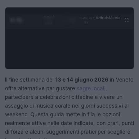
0:26 /
Ad
hub
Media
POWERED
1
/
4
1:21
BY
Il fine settimana del
13 e 14 giugno 2026
in Veneto
offre alternative per gustare
sagre locali
,
partecipare a celebrazioni cittadine e vivere un
assaggio di musica corale nei giorni successivi al
weekend. Questa guida mette in fila le opzioni
realmente attive nelle date indicate, con orari, punti
di forza e alcuni suggerimenti pratici per scegliere