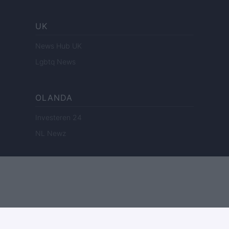
UK
News Hub UK
Lgbtq News
OLANDA
Investeren 24
NL Newz