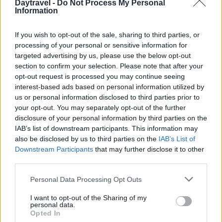
Daytravel -
Do Not Process My Personal
Information
If you wish to opt-out of the sale, sharing to third parties, or
processing of your personal or sensitive information for
targeted advertising by us, please use the below opt-out
section to confirm your selection. Please note that after your
opt-out request is processed you may continue seeing
interest-based ads based on personal information utilized by
Lago d’Iseo in moto: itinerario tra borghi, vigneti e
us or personal information disclosed to third parties prior to
pareti rocciose
your opt-out. You may separately opt-out of the further
Alessandro Tassinari · 7 Ago 2026
disclosure of your personal information by third parties on the
IAB’s list of downstream participants. This information may
also be disclosed by us to third parties on the
IAB’s List of
1 GIORNO OUT
Downstream Participants
that may further disclose it to other
third parties.
Please note that this website/app uses one or more Google
Personal Data Processing Opt Outs
services and may gather and store information including but
not limited to your visit or usage behaviour. You may click to
I want to opt-out of the Sharing of my
personal data.
grant or deny consent to Google and its third-party tags to
Opted In
use your data for below specified purposes in below Google