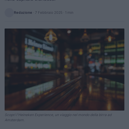
Redazione
·
7 Febbraio 2025
· 1 min
Scopri l'Heineken Experience, un viaggio nel mondo della birra ad
Amsterdam.