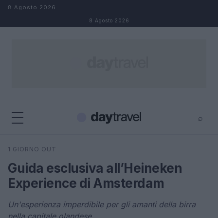
Salta al contenuto
8 Agosto 2026
8 Agosto 2026
⌕
×
⌕
1 GIORNO OUT
Cerca
Guida esclusiva all’Heineken
Experience di Amsterdam
Un'esperienza imperdibile per gli amanti della birra
nella capitale olandese.