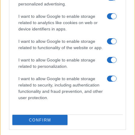
personalized advertising.
Pianificare un giorno nelle isole e riserve a numero
chiuso
I want to allow Google to enable storage
Giulia Ferrari · 7 Ago 2026
related to analytics like cookies on web or
device identifiers in apps.
PIÙ LETTI
I want to allow Google to enable storage
1
Lago d’Iseo in moto: itinerario tra borghi, vigneti e
related to functionality of the website or app.
pareti rocciose
I want to allow Google to enable storage
2
Traffico intenso sulle strade italiane: previsioni e
related to personalization.
strategie per l’esodo estivo
I want to allow Google to enable storage
3
Pianificare un giorno nelle isole e riserve a numero
related to security, including authentication
chiuso
functionality and fraud prevention, and other
4
Evitare il sold out nelle gite di un giorno: strategie
user protection.
pratiche
5
Checklist per un giorno fuori: cosa portare e cosa fare
CONFIRM
prima di partire