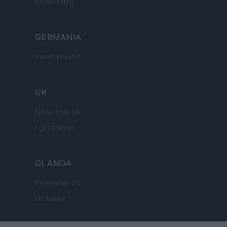
InvestirMag
GERMANIA
Investieren24
UK
News Hub UK
Lgbtq News
OLANDA
Investeren 24
NL Newz