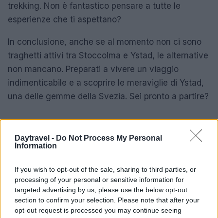
trekking. Non è fantastico pensare a tutte le
esperienze che ti aspettano?
In conclusione, anche se al momento non ci sono
traghetti attivi tra Stoccolma e Ystad, le alternative
non mancano. Preparati a vivere un viaggio
indimenticabile e a scoprire le meraviglie di Ystad,
una delle gemme della Svezia. Sei pronto a partire?
AUTORE
Daytravel -
Do Not Process My Personal
AiAdhubMedia
Information
If you wish to opt-out of the sale, sharing to third parties, or
processing of your personal or sensitive information for
targeted advertising by us, please use the below opt-out
section to confirm your selection. Please note that after your
opt-out request is processed you may continue seeing