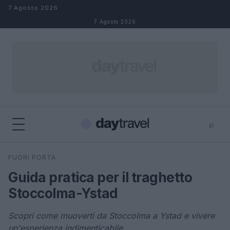
Salta al contenuto
7 Agosto 2026
7 Agosto 2026
⌕
×
⌕
FUORI PORTA
Cerca
Guida pratica per il traghetto
Stoccolma-Ystad
Scopri come muoverti da Stoccolma a Ystad e vivere
un'esperienza indimenticabile.