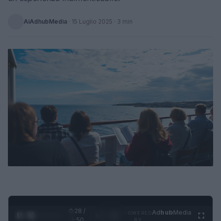
AiAdhubMedia
·
15 Luglio 2025
· 3 min
0:29 /
Ad
hub
Media
POWERED
1
/
4
1:50
BY