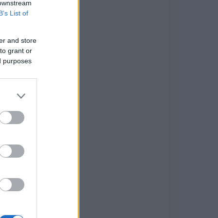
 downstream
B’s List of
er and store
to grant or
ed purposes