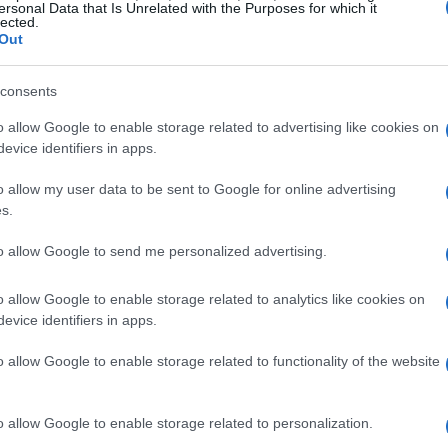
ersonal Data that Is Unrelated with the Purposes for which it
 grazie a una rete ferroviaria ben collegata. Le
lected.
Out
collegamenti da Kyoto e Osaka. Se volete avere
e di Kintetsu-Nara è la più comoda; in
consents
vi attende una passeggiata di circa 25 minuti per
o allow Google to enable storage related to advertising like cookies on
 occasione per iniziare a respirare l’atmosfera
evice identifiers in apps.
o allow my user data to be sent to Google for online advertising
s.
to allow Google to send me personalized advertising.
ta al tempio Kofuku-Ji, un antico tempio
o allow Google to enable storage related to analytics like cookies on
cinque piani. Da qui, una breve passeggiata vi
evice identifiers in apps.
no al giardino Isui-En, un angolo incantevole che
circostanti. Chi non ama perdersi in un
o allow Google to enable storage related to functionality of the website
o allow Google to enable storage related to personalization.