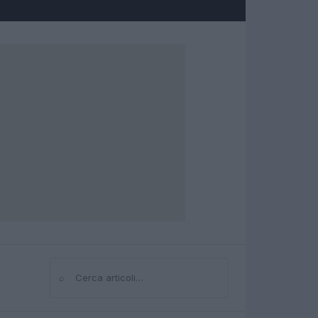
⌕
Cerca