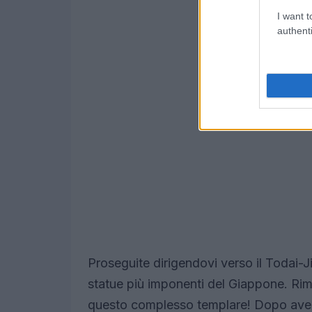
I want t
authenti
Proseguite dirigendovi verso il Todai-J
statue più imponenti del Giappone. Rima
questo complesso templare! Dopo aver 