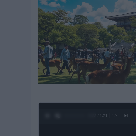
0:28 / 1:21
1
/
4