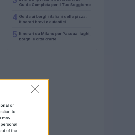
3
Guida Completa per il Tuo Soggiorno
4
Guida ai borghi italiani della pizza:
itinerari brevi e autentici
5
Itinerari da Milano per Pasqua: laghi,
borghi e città d’arte
sonal or
ection to
ou may
 personal
out of the