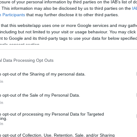
losure of your personal information by third parties on the IAB’s list of
. This information may also be disclosed by us to third parties on the
IA
Participants
that may further disclose it to other third parties.
 that this website/app uses one or more Google services and may gath
including but not limited to your visit or usage behaviour. You may click 
 to Google and its third-party tags to use your data for below specifi
ogle consent section.
l Data Processing Opt Outs
 sarebbe ideale arrivare a Nara la mattina presto.
o opt-out of the Sharing of my personal data.
 Kyoto e Osaka semplice e veloce, con treni che
In
 scesi, verrete accolti dal Parco di Nara, il vero
o opt-out of the Sale of my Personal Data.
 ammirare la bellezza della natura e incontrare i
In
i di casa qui!
to opt-out of processing my Personal Data for Targeted
ing.
In
o opt-out of Collection, Use, Retention, Sale, and/or Sharing