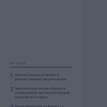
PIÙ LETTI
1
Itinerari d’acqua in Veneto: 8
percorsi semplici per principianti
2
Vertice tra procure per chiarire le
responsabilità dei cecchini durante
l’assedio di Sarajevo
Eventi Imperdibili ad Andalo: La