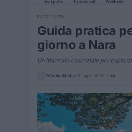
Fuori porta
1 giorno out
Weekend
FUORI PORTA
Guida pratica pe
giorno a Nara
Un itinerario essenziale per esplorar
AiAdhubMedia
·
3 Luglio 2025
· 3 min