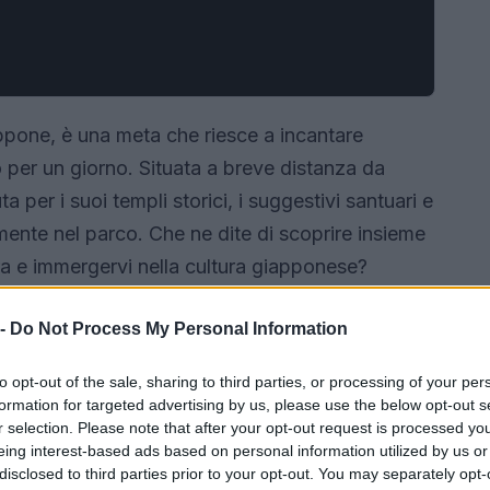
appone, è una meta che riesce a incantare
o per un giorno. Situata a breve distanza da
 per i suoi templi storici, i suggestivi santuari e
amente nel parco. Che ne dite di scoprire insieme
ra e immergervi nella cultura giapponese?
 -
Do Not Process My Personal Information
to opt-out of the sale, sharing to third parties, or processing of your per
formation for targeted advertising by us, please use the below opt-out s
r selection. Please note that after your opt-out request is processed y
eing interest-based ads based on personal information utilized by us or
disclosed to third parties prior to your opt-out. You may separately opt-