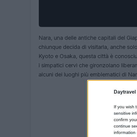
Nara, una delle antiche capitali del Gi
chiunque decida di visitarla, anche sol
Kyoto e Osaka, questa città è conosciuta
i simpatici cervi che gironzolano liber
alcuni dei luoghi più emblematici di Na
Daytravel
If you wish 
sensitive in
confirm you
continue se
information 