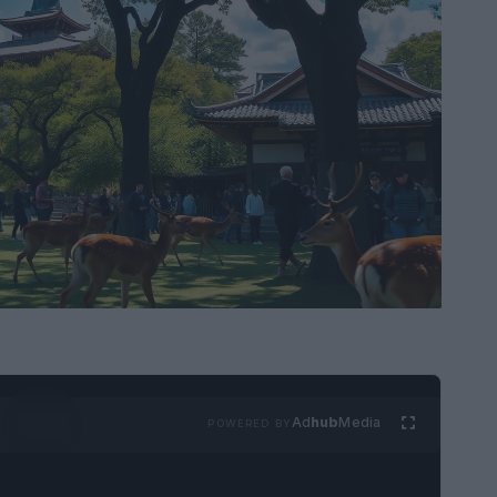
Ad
hub
Media
POWERED BY