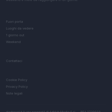
SEZIONI
Fuori porta
Luoghi da vedere
1 giorno out
Weekend
MAGAZINE
Contattaci
LEGALE
Cookie Policy
Privacy Policy
Note legali
daytravel.it è una proprietà di AdHub Media S.r.l. — REA 2729933