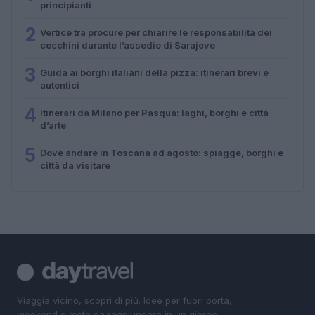
principianti
2
Vertice tra procure per chiarire le responsabilità dei
cecchini durante l’assedio di Sarajevo
3
Guida ai borghi italiani della pizza: itinerari brevi e
autentici
4
Itinerari da Milano per Pasqua: laghi, borghi e città
d’arte
5
Dove andare in Toscana ad agosto: spiagge, borghi e
città da visitare
Viaggia vicino, scopri di più. Idee per fuori porta,
weekend e mete da raggiungere in un giorno.