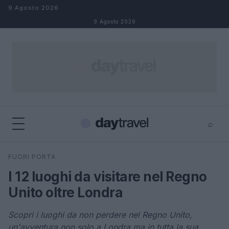
Salta al contenuto
9 Agosto 2026
9 Agosto 2026
⌕
×
⌕
FUORI PORTA
Cerca
I 12 luoghi da visitare nel Regno
Unito oltre Londra
Scopri i luoghi da non perdere nel Regno Unito,
un'avventura non solo a Londra ma in tutta la sua