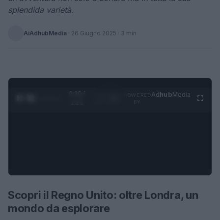
splendida varietà.
AiAdhubMedia
·
26 Giugno 2025
· 3 min
0:27 /
Ad
hub
Media
POWERED
1
/
4
1:21
BY
Scopri il Regno Unito: oltre Londra, un
mondo da esplorare