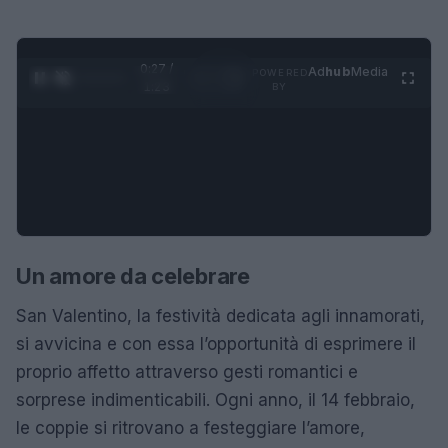
0:28 /
Ad
hub
Media
POWERED
1
/
4
1:23
BY
Un amore da celebrare
San Valentino, la festività dedicata agli innamorati,
si avvicina e con essa l’opportunità di esprimere il
proprio affetto attraverso gesti romantici e
sorprese indimenticabili. Ogni anno, il 14 febbraio,
le coppie si ritrovano a festeggiare l’amore,