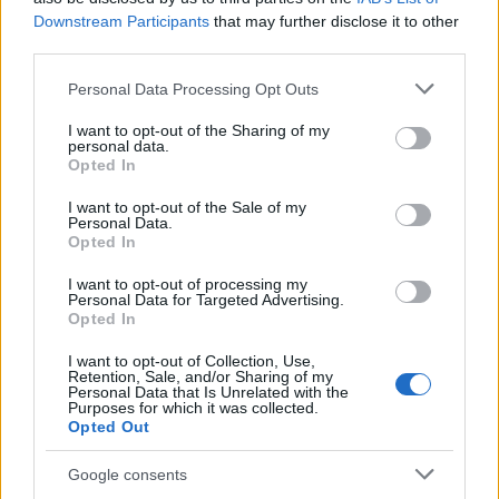
Downstream Participants
that may further disclose it to other
Pianificare soste e playlist per un weekend sereno in
third parties.
auto
Alessandro Tassinari · 9 Ago 2026
Please note that this website/app uses one or more Google
Personal Data Processing Opt Outs
services and may gather and store information including but
not limited to your visit or usage behaviour. You may click to
I want to opt-out of the Sharing of my
WEEKEND
personal data.
grant or deny consent to Google and its third-party tags to
Opted In
use your data for below specified purposes in below Google
consent section.
I want to opt-out of the Sale of my
Personal Data.
Opted In
I want to opt-out of processing my
Personal Data for Targeted Advertising.
Opted In
I want to opt-out of Collection, Use,
Retention, Sale, and/or Sharing of my
Personal Data that Is Unrelated with the
Purposes for which it was collected.
Opted Out
Samsung Galaxy S26 FE: Scopri i Nuovi Colori e le
Caratteristiche
Google consents
Alessandro Tassinari · 9 Ago 2026