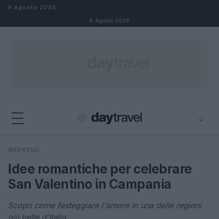
Salta al contenuto
9 Agosto 2026
9 Agosto 2026
⌕
×
⌕
WEEKEND
Cerca
Idee romantiche per celebrare
San Valentino in Campania
Scopri come festeggiare l'amore in una delle regioni
più belle d'Italia.