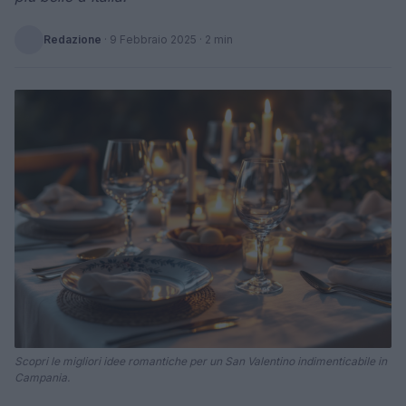
Redazione
·
9 Febbraio 2025
· 2 min
Scopri le migliori idee romantiche per un San Valentino indimenticabile in
Campania.