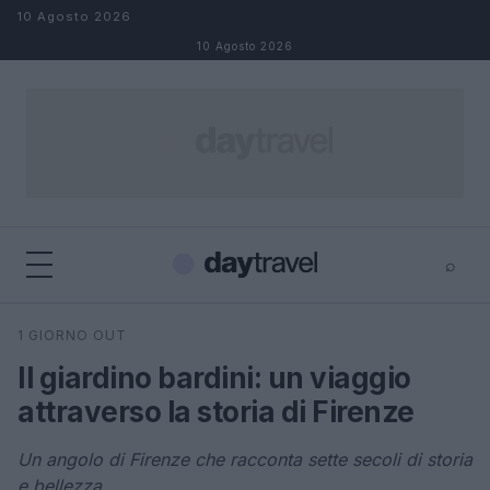
Salta al contenuto
10 Agosto 2026
10 Agosto 2026
⌕
×
⌕
1 GIORNO OUT
Cerca
Il giardino bardini: un viaggio
attraverso la storia di Firenze
Un angolo di Firenze che racconta sette secoli di storia
e bellezza.