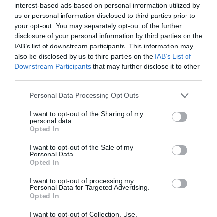
interest-based ads based on personal information utilized by
us or personal information disclosed to third parties prior to
your opt-out. You may separately opt-out of the further
disclosure of your personal information by third parties on the
IAB’s list of downstream participants. This information may
also be disclosed by us to third parties on the
IAB’s List of
Downstream Participants
that may further disclose it to other
third parties.
Please note that this website/app uses one or more Google
Personal Data Processing Opt Outs
services and may gather and store information including but
not limited to your visit or usage behaviour. You may click to
I want to opt-out of the Sharing of my
personal data.
grant or deny consent to Google and its third-party tags to
Gita in bici di un giorno: piano sicuro, semplice e
Opted In
use your data for below specified purposes in below Google
ultraleggero
consent section.
I want to opt-out of the Sale of my
Beatrice Beretta · 10 Ago 2026
Personal Data.
Opted In
1 GIORNO OUT
I want to opt-out of processing my
Personal Data for Targeted Advertising.
Opted In
I want to opt-out of Collection, Use,