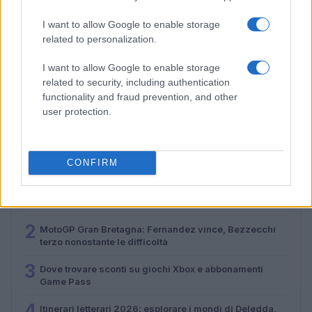
I want to allow Google to enable storage
related to personalization.
I want to allow Google to enable storage
Dove trovare sconti su giochi Xbox e abbonamenti
related to security, including authentication
Game Pass
functionality and fraud prevention, and other
Alessandro Tassinari · 9 Ago 2026
user protection.
PIÙ LETTI
CONFIRM
1
Gita in bici di un giorno: piano sicuro, semplice e
ultraleggero
2
MotoGP Gran Bretagna: Fernandez vince, Bezzecchi
terzo nonostante le difficoltà
3
Dove trovare sconti su giochi Xbox e abbonamenti
Game Pass
4
Itinerari letterari 2026: esplorare i mondi di Deledda,