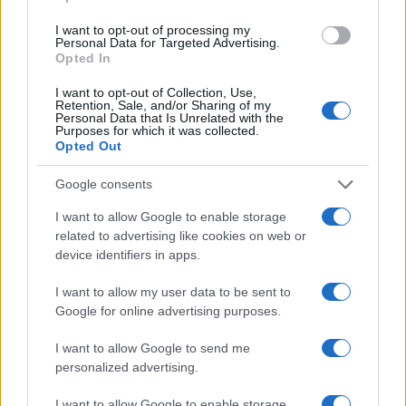
I want to opt-out of processing my
WEEKEND
Personal Data for Targeted Advertising.
Opted In
I want to opt-out of Collection, Use,
Retention, Sale, and/or Sharing of my
Personal Data that Is Unrelated with the
Purposes for which it was collected.
Opted Out
Google consents
I want to allow Google to enable storage
related to advertising like cookies on web or
device identifiers in apps.
Guida ai bollini del traffico per scegliere il weekend
I want to allow my user data to be sent to
giusto
Google for online advertising purposes.
Alessandro Tassinari · 8 Ago 2026
I want to allow Google to send me
personalized advertising.
PIÙ LETTI
I want to allow Google to enable storage