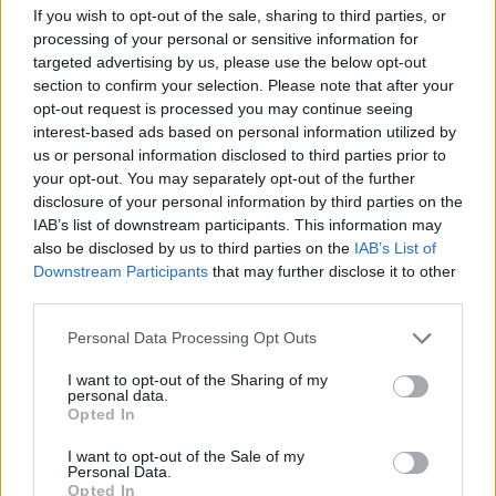
If you wish to opt-out of the sale, sharing to third parties, or
Temporali violenti al Nord e bollino rosso per il caldo:
processing of your personal or sensitive information for
il weekend italiano
targeted advertising by us, please use the below opt-out
section to confirm your selection. Please note that after your
Alessandro Tassinari · 8 Ago 2026
opt-out request is processed you may continue seeing
interest-based ads based on personal information utilized by
WEEKEND
us or personal information disclosed to third parties prior to
your opt-out. You may separately opt-out of the further
disclosure of your personal information by third parties on the
IAB’s list of downstream participants. This information may
also be disclosed by us to third parties on the
IAB’s List of
Downstream Participants
that may further disclose it to other
third parties.
Please note that this website/app uses one or more Google
Personal Data Processing Opt Outs
services and may gather and store information including but
not limited to your visit or usage behaviour. You may click to
I want to opt-out of the Sharing of my
personal data.
grant or deny consent to Google and its third-party tags to
Opted In
use your data for below specified purposes in below Google
Oroscopo del weekend: cosa aspettarsi il 8 e 9
consent section.
I want to opt-out of the Sale of my
agosto 2026
Personal Data.
Alessandro Tassinari · 8 Ago 2026
Opted In