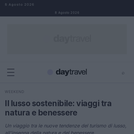
Salta al contenuto
8 Agosto 2026
8 Agosto 2026
⌕
×
⌕
WEEKEND
Cerca
Il lusso sostenibile: viaggi tra
natura e benessere
Un viaggio tra le nuove tendenze del turismo di lusso,
all'insegna della natura e del benessere.