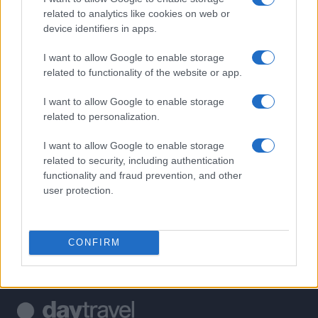
related to analytics like cookies on web or
1
device identifiers in apps.
Temporali violenti al Nord e bollino rosso per il caldo: il
weekend italiano
I want to allow Google to enable storage
2
Oroscopo del weekend: cosa aspettarsi il 8 e 9 agosto
related to functionality of the website or app.
2026
I want to allow Google to enable storage
3
Guida ai bollini del traffico per scegliere il weekend
related to personalization.
giusto
I want to allow Google to enable storage
4
Weekend vicino casa: 20 idee smart senza auto e a
related to security, including authentication
budget mini
functionality and fraud prevention, and other
5
user protection.
Le riprese del nuovo film di Adam Sandler in Italia:
ecco dove e quando
CONFIRM