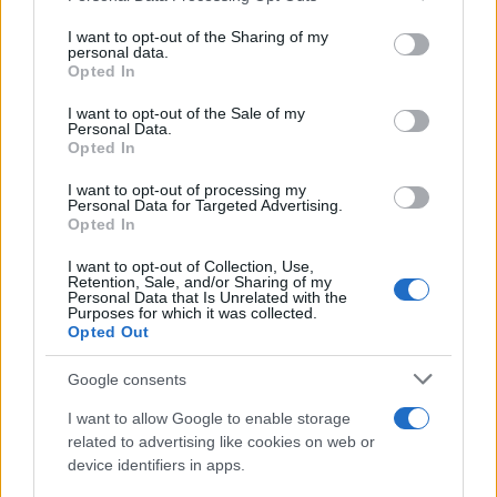
services and may gather and store information including but
not limited to your visit or usage behaviour. You may click to
I want to opt-out of the Sharing of my
FUORI PORTA
personal data.
grant or deny consent to Google and its third-party tags to
Opted In
use your data for below specified purposes in below Google
consent section.
I want to opt-out of the Sale of my
Personal Data.
Opted In
I want to opt-out of processing my
Personal Data for Targeted Advertising.
Opted In
I want to opt-out of Collection, Use,
Retention, Sale, and/or Sharing of my
Personal Data that Is Unrelated with the
Purposes for which it was collected.
Opted Out
Itinerari facili in Val Vigezzo tra borghi, boschi e punti
panoramici
Google consents
Alessandro Tassinari · 10 Ago 2026
I want to allow Google to enable storage
related to advertising like cookies on web or
FUORI PORTA
device identifiers in apps.