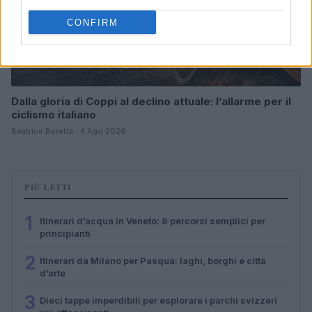
CONFIRM
Dalla gloria di Coppi al declino attuale: l’allarme per il
ciclismo italiano
Beatrice Beretta · 4 Ago 2026
PIÙ LETTI
1
Itinerari d’acqua in Veneto: 8 percorsi semplici per
principianti
2
Itinerari da Milano per Pasqua: laghi, borghi e città
d’arte
3
Dieci tappe imperdibili per esplorare i parchi svizzeri