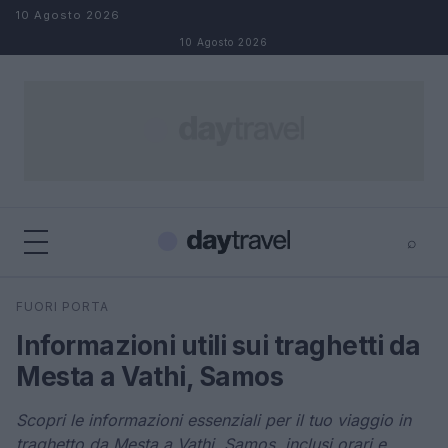
Salta al contenuto
10 Agosto 2026
10 Agosto 2026
⌕
×
⌕
FUORI PORTA
Cerca
Informazioni utili sui traghetti da
Mesta a Vathi, Samos
Scopri le informazioni essenziali per il tuo viaggio in
traghetto da Mesta a Vathi, Samos, inclusi orari e