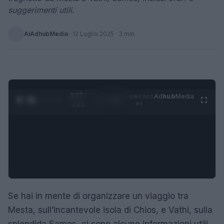
suggerimenti utili.
AiAdhubMedia
·
12 Luglio 2025
· 3 min
0:28 /
Ad
hub
Media
POWERED
1
/
4
1:21
BY
Se hai in mente di organizzare un viaggio tra
Mesta, sull’incantevole isola di Chios, e Vathi, sulla