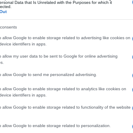
ersonal Data that Is Unrelated with the Purposes for which it
lected.
Out
 primaverili, il
Lago di Como
e il
Lago di
giungibile in circa 40 minuti: dalla stazione di
consents
olago
, al Duomo e a Villa Olmo, perfetta per una
o allow Google to enable storage related to advertising like cookies on
la sponda opposta, località come
Varenna
e
evice identifiers in apps.
Varenna è famosa per Villa Monastero e il Castello
o allow my user data to be sent to Google for online advertising
’Orrido e i suoi scorci sul lago.
s.
to allow Google to send me personalized advertising.
ione
, raggiungibile con treno fino a Desenzano
o allow Google to enable storage related to analytics like cookies on
o: la
Rocca Scaligera
, le Grotte di Catullo e le
evice identifiers in apps.
erfetta per coppie. In primavera è piacevole
o allow Google to enable storage related to functionality of the website
 riva al lago, mentre per i più attivi sono
o allow Google to enable storage related to personalization.