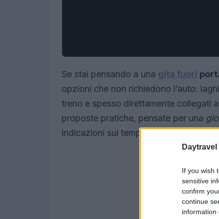
Se stai pensando a una
gita fuori
port
opzioni che non richiedono l’auto: laghi
treno e spesso direttamente collegati al
proposte pratiche, pensate per una
gio
indicazioni sui tempi di percorrenza e c
Daytravel
If you wish 
sensitive in
confirm you
continue se
information 