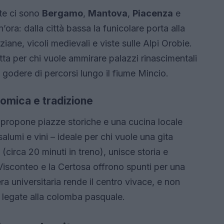
ste ci sono
Bergamo
,
Mantova
,
Piacenza
e
’ora: dalla città bassa la funicolare porta alla
ane, vicoli medievali e viste sulle Alpi Orobie.
a per chi vuole ammirare palazzi rinascimentali
godere di percorsi lungo il fiume Mincio.
omica e tradizione
propone piazze storiche e una cucina locale
, salumi e vini – ideale per chi vuole una gita
 (circa 20 minuti in treno), unisce storia e
o Visconteo e la Certosa offrono spunti per una
ra universitaria rende il centro vivace, e non
i legate alla colomba pasquale.