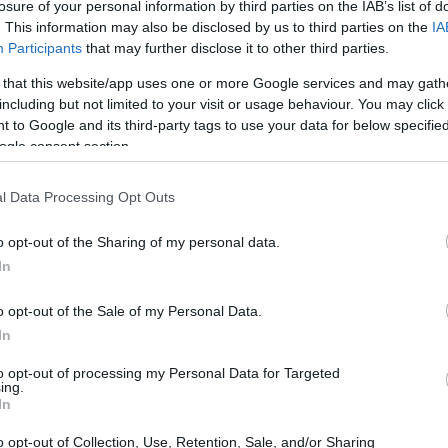
losure of your personal information by third parties on the IAB’s list of
. This information may also be disclosed by us to third parties on the
IA
Participants
that may further disclose it to other third parties.
 that this website/app uses one or more Google services and may gath
including but not limited to your visit or usage behaviour. You may click 
 to Google and its third-party tags to use your data for below specifi
ogle consent section.
l Data Processing Opt Outs
o opt-out of the Sharing of my personal data.
tile per organizzare l’uscita: cosa visitare,
In
 e suggerimenti per famiglie o coppie. L’idea è
o opt-out of the Sale of my Personal Data.
o, così da scegliere rapidamente la destinazione
In
to opt-out of processing my Personal Data for Targeted
ing.
che e passeggiate sul
In
o opt-out of Collection, Use, Retention, Sale, and/or Sharing