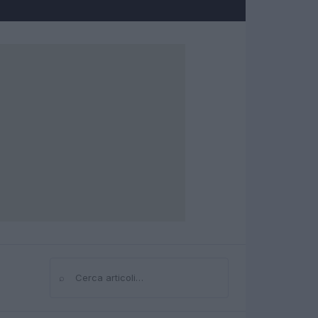
⌕
Cerca