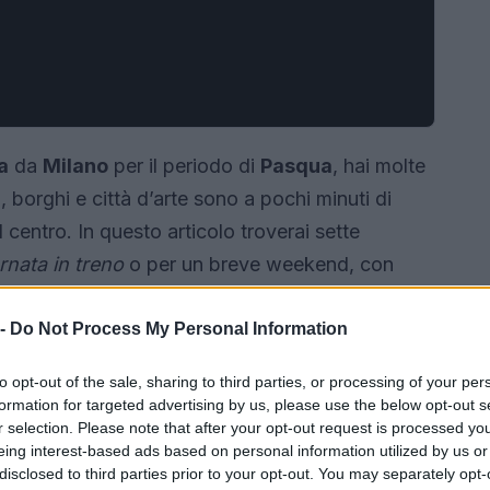
a
da
Milano
per il periodo di
Pasqua
, hai molte
, borghi e città d’arte sono a pochi minuti di
 centro. In questo articolo troverai sette
rnata in treno
o per un breve weekend, con
osa vedere una volta arrivati.
 -
Do Not Process My Personal Information
to opt-out of the sale, sharing to third parties, or processing of your per
formation for targeted advertising by us, please use the below opt-out s
r selection. Please note that after your opt-out request is processed y
eing interest-based ads based on personal information utilized by us or
disclosed to third parties prior to your opt-out. You may separately opt-