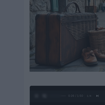
0:27 / 1:50
1
/
4