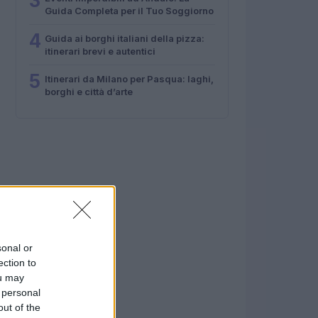
3
Guida Completa per il Tuo Soggiorno
4
Guida ai borghi italiani della pizza:
itinerari brevi e autentici
5
Itinerari da Milano per Pasqua: laghi,
borghi e città d’arte
sonal or
ection to
ou may
 personal
out of the