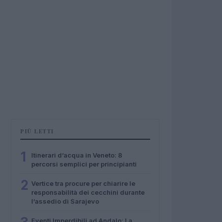
PIÙ LETTI
1
Itinerari d’acqua in Veneto: 8
percorsi semplici per principianti
2
Vertice tra procure per chiarire le
responsabilità dei cecchini durante
l’assedio di Sarajevo
Eventi Imperdibili ad Andalo: La