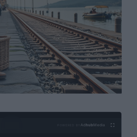
Ad
hub
Media
POWERED BY