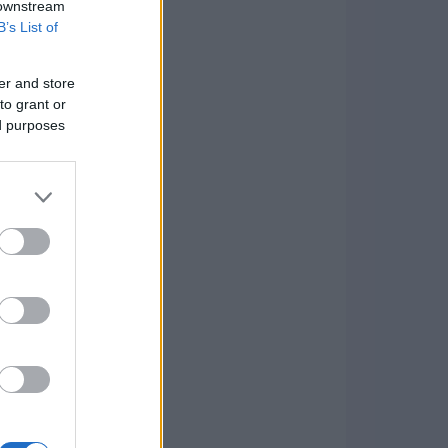
 downstream
B’s List of
er and store
to grant or
ed purposes