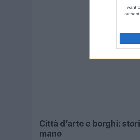
I want t
authenti
Città d’arte e borghi: sto
mano