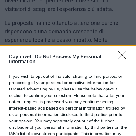
diversificate per permettere a diversi tipi di
visitatori di scegliere l’esperienza più adatta.
Le proposte hanno ottenuto attenzione perché
rispondono a una domanda crescente di
esperienze locali e a basso impatto. Molte
destinazioni sono raggiungibili in poche decine di
minuti e coniugano natura, cultura e produzioni
Daytravel -
Do Not Process My Personal
Information
tipiche. Gli esperti del settore confermano che
valorizzare
itinerari di prossimità
contribuisce a
If you wish to opt-out of the sale, sharing to third parties, or
decongestionare i centri urbani e a distribuire i
processing of your personal or sensitive information for
targeted advertising by us, please use the below opt-out
flussi turistici sul territorio.0
section to confirm your selection. Please note that after your
opt-out request is processed you may continue seeing
interest-based ads based on personal information utilized by
us or personal information disclosed to third parties prior to
AUTORE
your opt-out. You may separately opt-out of the further
Matteo Pellegrino
disclosure of your personal information by third parties on the
Matteo Pellegrino ha organizzato una sfilata
IAB’s list of downstream participants. This information may