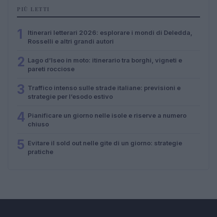
PIÙ LETTI
1
Itinerari letterari 2026: esplorare i mondi di Deledda,
Rosselli e altri grandi autori
2
Lago d’Iseo in moto: itinerario tra borghi, vigneti e
pareti rocciose
3
Traffico intenso sulle strade italiane: previsioni e
strategie per l’esodo estivo
4
Pianificare un giorno nelle isole e riserve a numero
chiuso
5
Evitare il sold out nelle gite di un giorno: strategie
pratiche