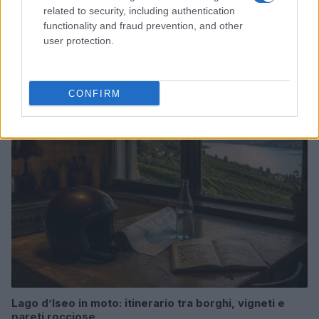
related to security, including authentication
functionality and fraud prevention, and other
user protection.
Itinerari letterari 2026: esplorare i mondi di Deledda,
Rosselli e altri grandi autori
Beatrice Beretta · 8 Ago 2026
CONFIRM
1 GIORNO OUT
Lago d’Iseo in moto: itinerario tra borghi, vigneti e
pareti rocciose