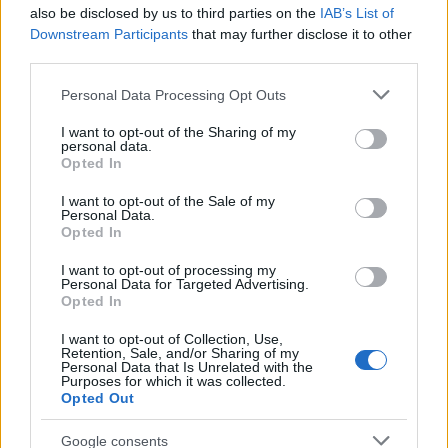
pop-up nei vicoli del Quartieri Spagnoli per
also be disclosed by us to third parties on the
IAB’s List of
promuovere giovani designer; è editorialista
Downstream Participants
that may further disclose it to other
moda che cura rubriche su artigianato e
third parties.
tendenze locali. Nato a Napoli, conserva
bozze di pattern e appunti presi nelle sartorie
Please note that this website/app uses one or more Google
Personal Data Processing Opt Outs
di via Toledo.
services and may gather and store information including but
not limited to your visit or usage behaviour. You may click to
I want to opt-out of the Sharing of my
personal data.
grant or deny consent to Google and its third-party tags to
Opted In
use your data for below specified purposes in below Google
consent section.
I want to opt-out of the Sale of my
Personal Data.
Opted In
I want to opt-out of processing my
Personal Data for Targeted Advertising.
Opted In
I want to opt-out of Collection, Use,
Retention, Sale, and/or Sharing of my
Personal Data that Is Unrelated with the
Purposes for which it was collected.
Opted Out
Google consents