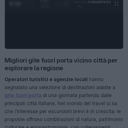
0:29 /
Ad
hub
Media
POWERED
1
/
4
1:21
BY
Migliori gite fuori porta vicino città per
esplorare la regione
Operatori turistici e agenzie locali
hanno
segnalato una selezione di destinazioni adatte a
gite fuori porta
di una giornata partendo dalle
principali città italiane. Nel mondo del travel si sa
che l’interesse per escursioni brevi è in crescita: le
proposte offrono combinazioni di natura, patrimonio
culturale e enogastronomia, con collegamenti