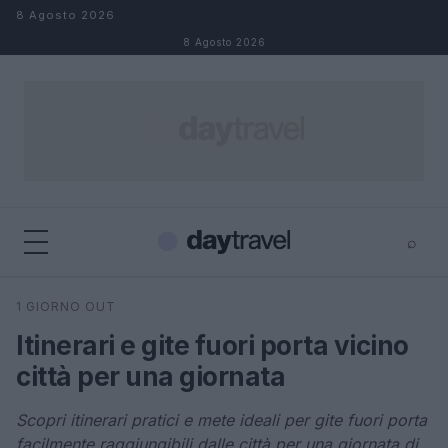
Salta al contenuto
8 Agosto 2026
8 Agosto 2026
⌕
×
⌕
1 GIORNO OUT
Cerca
Itinerari e gite fuori porta vicino
città per una giornata
Scopri itinerari pratici e mete ideali per gite fuori porta
facilmente raggiungibili dalle città per una giornata di