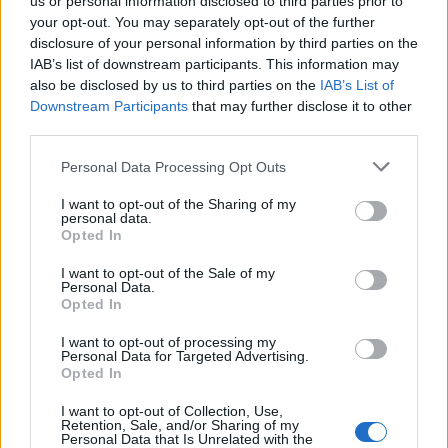
us or personal information disclosed to third parties prior to
your opt-out. You may separately opt-out of the further
memorabile.
disclosure of your personal information by third parties on the
IAB’s list of downstream participants. This information may
also be disclosed by us to third parties on the
IAB’s List of
Downstream Participants
that may further disclose it to other
AUTORE
Beatrice Bonaventura
third parties.
Beatrice Bonaventura ricorda la decisione di
Please note that this website/app uses one or more Google
Personal Data Processing Opt Outs
lasciare le passerelle di Firenze dopo un
services and may gather and store information including but
servizio su sartorie locali; da allora guida
not limited to your visit or usage behaviour. You may click to
I want to opt-out of the Sharing of my
personal data.
scelte stilistiche pratiche per lettori. In
grant or deny consent to Google and its third-party tags to
Opted In
redazione propone palette sobrie e mantiene
use your data for below specified purposes in below Google
un archivio personale di tagli e cartamodelli
consent section.
I want to opt-out of the Sale of my
d’epoca.
Personal Data.
Opted In
I want to opt-out of processing my
Personal Data for Targeted Advertising.
Opted In
I want to opt-out of Collection, Use,
Retention, Sale, and/or Sharing of my
Personal Data that Is Unrelated with the