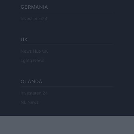
GERMANIA
Investieren24
UK
News Hub UK
Lgbtq News
OLANDA
Investeren 24
NL Newz