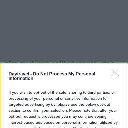
Infine, per chi resta in città nel weekend, vale la
pena dedicare qualche ora alle mostre in corso a
Daytravel -
Do Not Process My Personal
Information
Milano
, come quelle di grandi maestri dell’arte.
Prima di partire, è sempre utile consultare meteo e
If you wish to opt-out of the sale, sharing to third parties, or
condizioni dei sentieri, indossare calzature
processing of your personal or sensitive information for
adeguate e portare acqua. Questi itinerari sono
targeted advertising by us, please use the below opt-out
section to confirm your selection. Please note that after your
pensati per chi desidera esplorare il territorio con
opt-out request is processed you may continue seeing
calma: un equilibrio tra paesaggi, cucina locale e
interest-based ads based on personal information utilized by
storie antiche che rende ogni gita un’esperienza