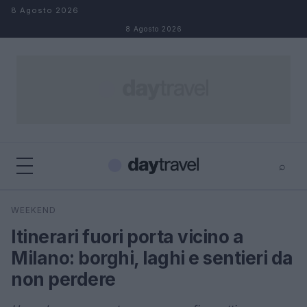
Salta al contenuto
8 Agosto 2026
8 Agosto 2026
⌕
×
⌕
WEEKEND
Cerca
Itinerari fuori porta vicino a
Milano: borghi, laghi e sentieri da
non perdere