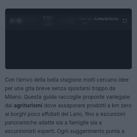
0:29 /
Ad
hub
Media
POWERED
1
/
4
1:21
BY
Con l’arrivo della bella stagione molti cercano idee
per una gita breve senza spostarsi troppo da
Milano. Questa guida raccoglie proposte variegate:
dai
agriturismi
dove assaporare prodotti a km zero
ai borghi poco affollati del Lario, fino a escursioni
panoramiche adatte sia a famiglie sia a
escursionisti esperti. Ogni suggerimento punta a