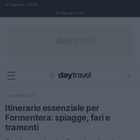
Salta al contenuto
10 Agosto 2026
10 Agosto 2026
⌕
×
⌕
1 GIORNO OUT
Cerca
Itinerario essenziale per
Formentera: spiagge, fari e
tramonti