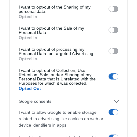
services and may gather and store information including but
not limited to your visit or usage behaviour. You may click to
I want to opt-out of the Sharing of my
organizzare transfer e suggerire orari dei traghetti.
personal data.
grant or deny consent to Google and its third-party tags to
In ogni caso, adatta il ritmo alle tue energie e lascia
Opted In
use your data for below specified purposes in below Google
spazio per goderti il tramonto senza correre.
consent section.
I want to opt-out of the Sale of my
Personal Data.
Opted In
I want to opt-out of processing my
AUTORE
Personal Data for Targeted Advertising.
Beatrice Beretta
Opted In
Beatrice Beretta, basata a Bologna, annotò
I want to opt-out of Collection, Use,
per la prima volta itinerari durante una notte al
Retention, Sale, and/or Sharing of my
portico di San Luca: da allora coordina
Personal Data that Is Unrelated with the
Purposes for which it was collected.
rubriche sui viaggi urbani. In redazione
Opted Out
promuove reportage su mobilità sostenibile e
porta con sé una mappa tascabile dei vicoli
Google consents
bolognesi come talismano professionale.
I want to allow Google to enable storage
related to advertising like cookies on web or
device identifiers in apps.