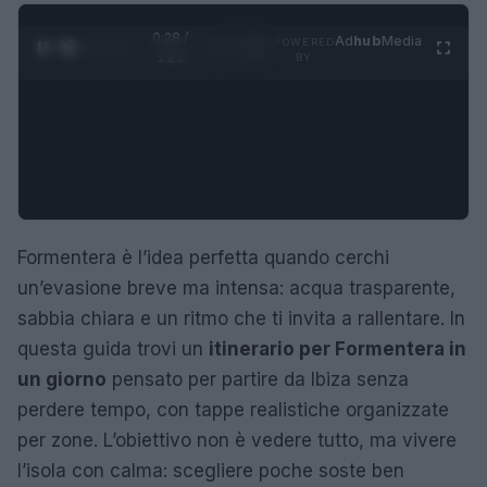
0:29 /
Ad
hub
Media
POWERED
1
/
4
1:23
BY
Formentera è l’idea perfetta quando cerchi
un’evasione breve ma intensa: acqua trasparente,
sabbia chiara e un ritmo che ti invita a rallentare. In
questa guida trovi un
itinerario per Formentera in
un giorno
pensato per partire da Ibiza senza
perdere tempo, con tappe realistiche organizzate
per zone. L’obiettivo non è vedere tutto, ma vivere
l’isola con calma: scegliere poche soste ben