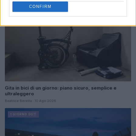
1 GIORNO OUT
CONFIRM
Gita in bici di un giorno: piano sicuro, semplice e
ultraleggero
Beatrice Beretta · 10 Ago 2026
1 GIORNO OUT