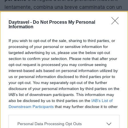
lentamente, combina una breve camminata con un
tratto in bici; se invece punti alla comodità,
Daytravel -
Do Not Process My Personal
noleggia uno scooter o un’auto a La Savina. Per
Information
pranzi veloci cerca ristoranti economici o beach
club se vuoi qualcosa di più conviviale. Infine, se il
If you wish to opt-out of the sale, sharing to third parties, or
processing of your personal or sensitive information for
vento rovina i piani, sostituisci i fari con paesi
targeted advertising by us, please use the below opt-out
interni o calette riparate per non perdere la bellezza
section to confirm your selection. Please note that after your
dell’isola.
opt-out request is processed you may continue seeing
interest-based ads based on personal information utilized by
Come muoversi e dove alloggiare
us or personal information disclosed to third parties prior to
your opt-out. You may separately opt-out of the further
Muoversi a Formentera è semplice: scooter e auto
disclosure of your personal information by third parties on the
IAB’s list of downstream participants. This information may
offrono rapidità, la bici regala lentezza e vista; i bus
also be disclosed by us to third parties on the
IAB’s List of
sono un’opzione economica ma meno flessibile. Se
Downstream Participants
that may further disclose it to other
la tua base è a Sant Antoni, considera un
third parties.
soggiorno tranquillo per partire riposato la mattina:
Please note that this website/app uses one or more Google
Personal Data Processing Opt Outs
un hostal boutique in zona può aiutare a