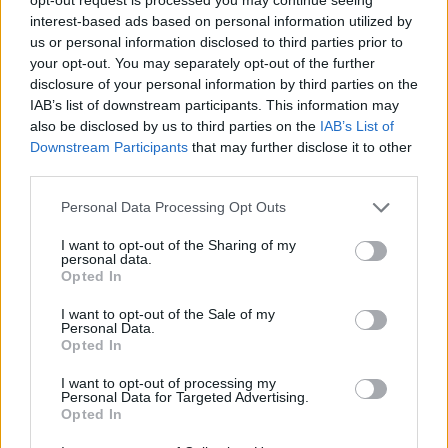
rispetto dei limiti — aumenta la sicurezza e
interest-based ads based on personal information utilized by
preserva l’integrità del sito. Le prove raccolte
us or personal information disclosed to third parties prior to
your opt-out. You may separately opt-out of the further
indicano infine la necessità di fermate brevi nei
disclosure of your personal information by third parties on the
belvedere per contenere l’impatto sul territorio.
IAB’s list of downstream participants. This information may
also be disclosed by us to third parties on the
IAB’s List of
I documenti in nostro possesso confermano che
Downstream Participants
that may further disclose it to other
Bocca di Valle unisce
natura
,
storia
e percorsi
third parties.
adatti alle due ruote. L’area presenta boschi,
Please note that this website/app uses one or more Google
Personal Data Processing Opt Outs
cascate e un torrente limpido, oltre a un complesso
services and may gather and store information including but
not limited to your visit or usage behaviour. You may click to
I want to opt-out of the Sharing of my
commemorativo di rilievo civile. Secondo le carte
personal data.
grant or deny consent to Google and its third-party tags to
Opted In
visionate, si tratta di una meta compatta che si
use your data for below specified purposes in below Google
presta sia a soste brevi ai belvedere, sia a
consent section.
I want to opt-out of the Sale of my
Personal Data.
escursioni motociclistiche nella
Majella
. Le prove
Opted In
raccolte indicano che le fermate programmate
I want to opt-out of processing my
riducono l’impatto ambientale e favoriscono la
Personal Data for Targeted Advertising.
Opted In
fruizione responsabile. Gli esperti interpellati
segnalano il monitoraggio continuativo dell’area