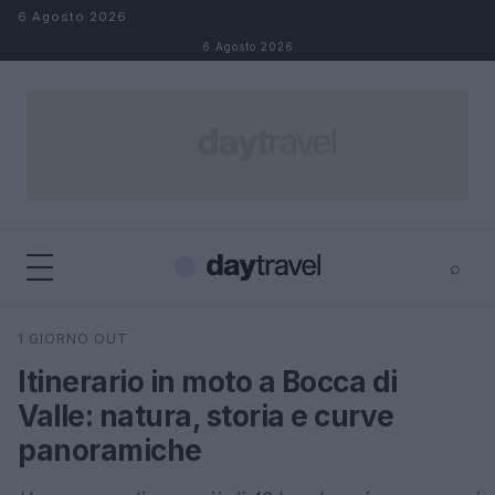
Salta al contenuto
6 Agosto 2026
6 Agosto 2026
⌕
×
⌕
1 GIORNO OUT
Cerca
Itinerario in moto a Bocca di
Valle: natura, storia e curve
panoramiche