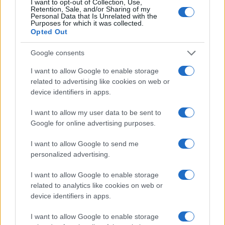
I want to opt-out of Collection, Use,
Retention, Sale, and/or Sharing of my
come sviluppo atteso per garantire tutela e
Personal Data that Is Unrelated with the
Purposes for which it was collected.
accessibilità.
Opted Out
Google consents
AUTORE
I want to allow Google to enable storage
Alessandro Tassinari
related to advertising like cookies on web or
device identifiers in apps.
Alessandro Tassinari, torinese con passaporto
pieno di timbri, riscrisse un percorso alpino
I want to allow my user data to be sent to
dopo un incontro al Rifugio Garelli: oggi cura
Google for online advertising purposes.
storie di viaggio in chiave narrativa. In
redazione predilige longform, sostiene
I want to allow Google to send me
l'attenzione al paesaggio e conserva un
personalized advertising.
taccuino logoro con mappe disegnate a
mano.
I want to allow Google to enable storage
related to analytics like cookies on web or
device identifiers in apps.
I want to allow Google to enable storage