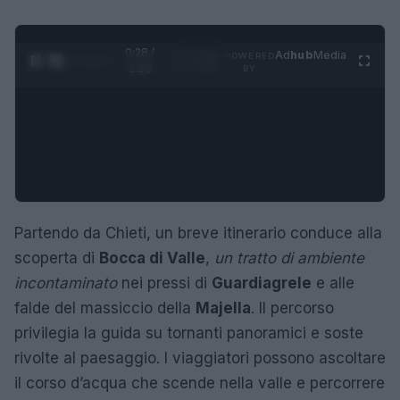
0:29 /
Ad
hub
Media
POWERED
1
/
4
1:23
BY
Partendo da Chieti, un breve itinerario conduce alla
scoperta di
Bocca di Valle
,
un tratto di ambiente
incontaminato
nei pressi di
Guardiagrele
e alle
falde del massiccio della
Majella
. Il percorso
privilegia la guida su tornanti panoramici e soste
rivolte al paesaggio. I viaggiatori possono ascoltare
il corso d’acqua che scende nella valle e percorrere