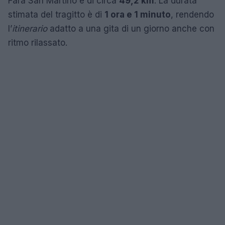
Fara San Martino è di circa
49,2 km
. La durata
stimata del tragitto è di
1 ora e 1 minuto
, rendendo
l’
itinerario
adatto a una gita di un giorno anche con
ritmo rilassato.