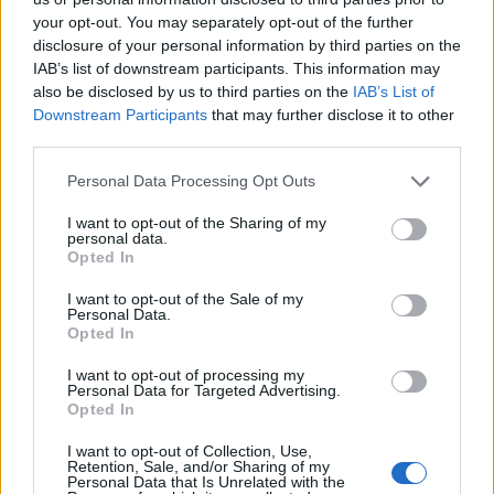
your opt-out. You may separately opt-out of the further
disclosure of your personal information by third parties on the
IAB’s list of downstream participants. This information may
also be disclosed by us to third parties on the
IAB’s List of
Downstream Participants
that may further disclose it to other
third parties.
Please note that this website/app uses one or more Google
Personal Data Processing Opt Outs
services and may gather and store information including but
Lago d’Iseo in moto: itinerario tra borghi, vigneti e
not limited to your visit or usage behaviour. You may click to
I want to opt-out of the Sharing of my
personal data.
pareti rocciose
grant or deny consent to Google and its third-party tags to
Opted In
Alessandro Tassinari · 7 Ago 2026
use your data for below specified purposes in below Google
consent section.
I want to opt-out of the Sale of my
Personal Data.
1 GIORNO OUT
Opted In
I want to opt-out of processing my
Personal Data for Targeted Advertising.
Opted In
I want to opt-out of Collection, Use,
Retention, Sale, and/or Sharing of my
Personal Data that Is Unrelated with the