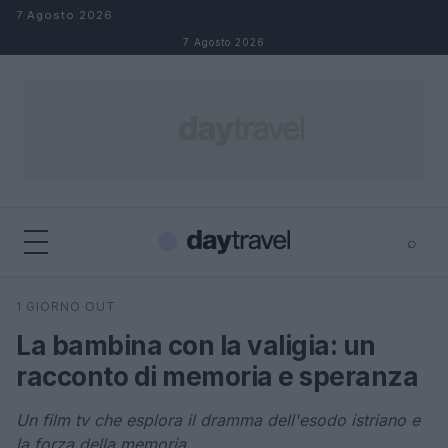
Salta al contenuto
7 Agosto 2026
7 Agosto 2026
⌕
×
⌕
1 GIORNO OUT
Cerca
La bambina con la valigia: un
racconto di memoria e speranza
Un film tv che esplora il dramma dell'esodo istriano e
la forza della memoria.