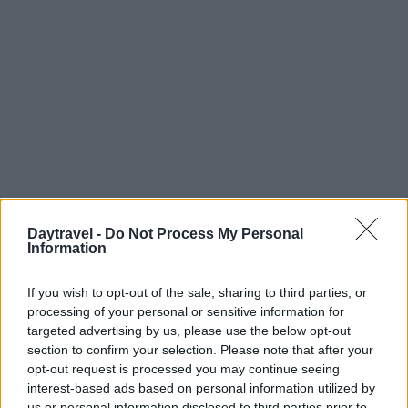
Daytravel -
Do Not Process My Personal
Information
Continua a leggere
If you wish to opt-out of the sale, sharing to third parties, or
processing of your personal or sensitive information for
targeted advertising by us, please use the below opt-out
1 GIORNO OUT
section to confirm your selection. Please note that after your
opt-out request is processed you may continue seeing
interest-based ads based on personal information utilized by
us or personal information disclosed to third parties prior to