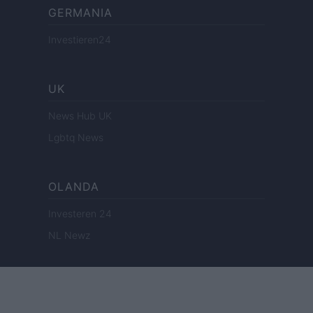
GERMANIA
Investieren24
UK
News Hub UK
Lgbtq News
OLANDA
Investeren 24
NL Newz