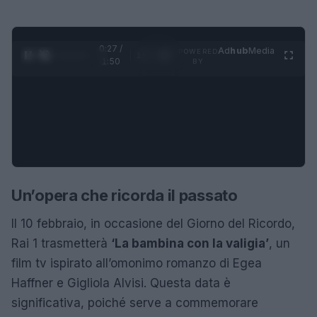
0:28 /
Ad
hub
Media
POWERED
1
/
4
1:50
BY
Un’opera che ricorda il passato
Il 10 febbraio, in occasione del Giorno del Ricordo,
Rai 1 trasmetterà
‘La bambina con la valigia’
, un
film tv ispirato all’omonimo romanzo di Egea
Haffner e Gigliola Alvisi. Questa data è
significativa, poiché serve a commemorare