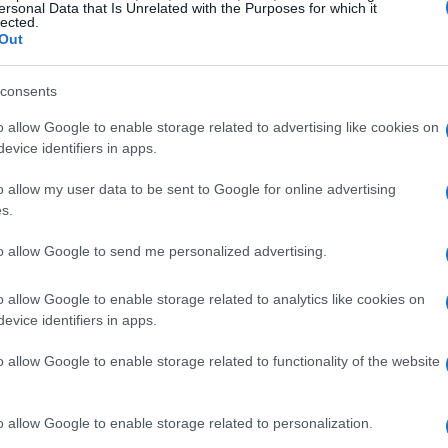
ersonal Data that Is Unrelated with the Purposes for which it
lected.
 emerge come un
santuario per i fan
della serie.
Out
ata in un B&B, offre la possibilità di svegliarsi
 lontano, la trattoria Enzo a Mare rappresenta
consents
iana, dove il commissario si delizia con piatti a
o allow Google to enable storage related to advertising like cookies on
iaggio, Ragusa Ibla si presenta con le sue
evice identifiers in apps.
 un
mix di cultura e bellezza
che ha fatto da
o allow my user data to be sent to Google for online advertising
n Giorgio, con la sua facciata scenografica, è
s.
o a rendere la serie indimenticabile.
to allow Google to send me personalized advertising.
o allow Google to enable storage related to analytics like cookies on
evice identifiers in apps.
alpabile in ogni episodio. Le riprese a
o allow Google to enable storage related to functionality of the website
ri e barche colorate, evocano un’atmosfera di
cala dei Turchi, con la sua scogliera bianca a
o allow Google to enable storage related to personalization.
 ha catturato l’immaginazione degli spettatori,