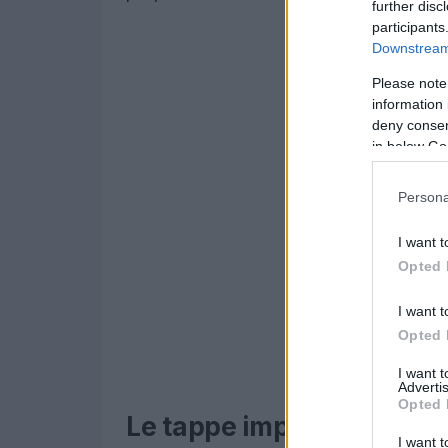
further disc
participants
Downstream 
Please note
information 
deny consent
in below Go
Persona
I want t
Opted 
I want t
Opted 
I want 
Advertis
Opted 
Le tappe imperdibili del v
I want t