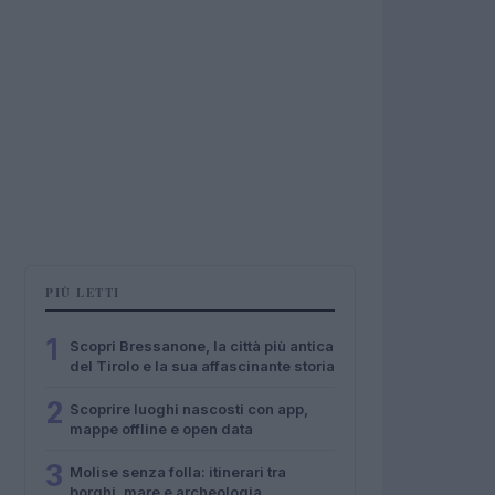
PIÙ LETTI
1
Scopri Bressanone, la città più antica
del Tirolo e la sua affascinante storia
2
Scoprire luoghi nascosti con app,
mappe offline e open data
3
Molise senza folla: itinerari tra
borghi, mare e archeologia