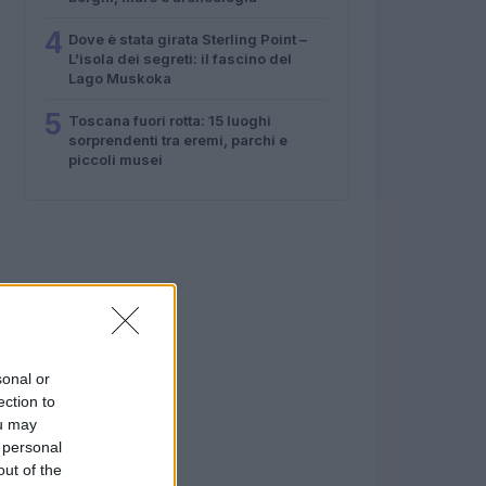
4
Dove è stata girata Sterling Point –
L’isola dei segreti: il fascino del
Lago Muskoka
5
Toscana fuori rotta: 15 luoghi
sorprendenti tra eremi, parchi e
piccoli musei
sonal or
ection to
ou may
 personal
out of the