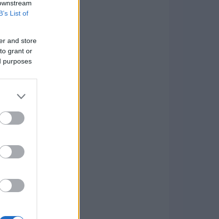
 downstream
B’s List of
er and store
to grant or
ed purposes