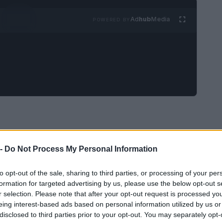
Ad
hub
Media
POWERED BY
orma in un
museo a cielo aperto
grazie alle
 -
Do Not Process My Personal Information
o, personaggio emblematico creato da Andrea
a una storia, ogni vicolo e piazza è intriso di
to opt-out of the sale, sharing to third parties, or processing of your per
formation for targeted advertising by us, please use the below opt-out s
ore di milioni di telespettatori. I luoghi che
r selection. Please note that after your opt-out request is processed y
lbano non sono solo scenografie, ma veri e
eing interest-based ads based on personal information utilized by us or
disclosed to third parties prior to your opt-out. You may separately opt-
affascinante.