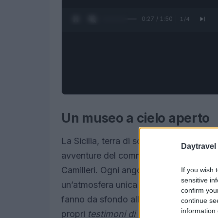
0:28 / 1:50
1
/
4
Un museo a cielo aperto
La Sicilia, terra di sole e mare, si trasf
Daytravel
avventure del commissario Montalban
Camilleri. Ogni angolo dell’isola raccont
If you wish 
sensitive in
un’atmosfera unica che ha catturato il cu
confirm you
fanno da sfondo alle indagini di Monta
continue se
information 
propri
testimoni di una cultura
ricca e 