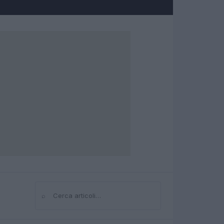
⌕
Cerca