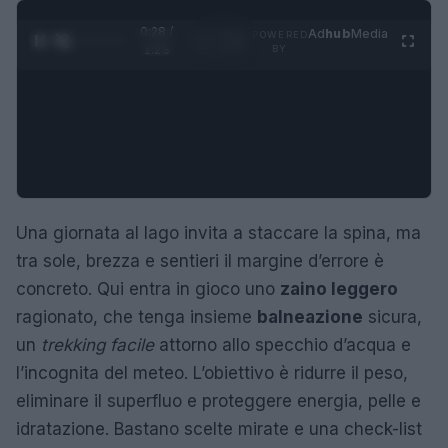
0:29 /
Ad
hub
Media
POWERED
1
/
4
1:23
BY
Una giornata al lago invita a staccare la spina, ma
tra sole, brezza e sentieri il margine d’errore è
concreto. Qui entra in gioco uno
zaino leggero
ragionato, che tenga insieme
balneazione
sicura,
un
trekking facile
attorno allo specchio d’acqua e
l’incognita del meteo. L’obiettivo è ridurre il peso,
eliminare il superfluo e proteggere energia, pelle e
idratazione. Bastano scelte mirate e una check-list