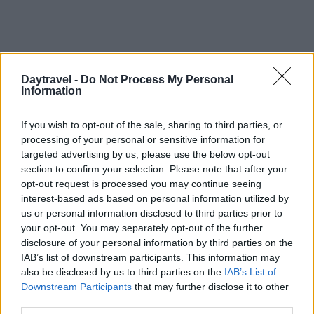
Daytravel -
Do Not Process My Personal
Information
If you wish to opt-out of the sale, sharing to third parties, or
processing of your personal or sensitive information for
targeted advertising by us, please use the below opt-out
section to confirm your selection. Please note that after your
opt-out request is processed you may continue seeing
interest-based ads based on personal information utilized by
us or personal information disclosed to third parties prior to
0,5 l/ora come riferimento, più in caldo intenso
your opt-out. You may separately opt-out of the further
Sali minerali leggeri o bevanda isotonica
disclosure of your personal information by third parties on the
Snack lenti (frutta secca) + rapidi (frutta fresca)
IAB’s list of downstream participants. This information may
Niente alcol prima del bagno
also be disclosed by us to third parties on the
IAB’s List of
Downstream Participants
that may further disclose it to other
Soft cooler con ghiaccio riutilizzabile
third parties.