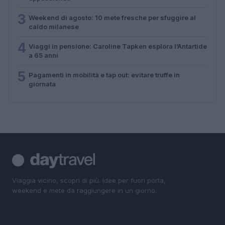
3
Weekend di agosto: 10 mete fresche per sfuggire al
caldo milanese
4
Viaggi in pensione: Caroline Tapken esplora l’Antartide
a 65 anni
5
Pagamenti in mobilità e tap out: evitare truffe in
giornata
Viaggia vicino, scopri di più. Idee per fuori porta,
weekend e mete da raggiungere in un giorno.
SEZIONI