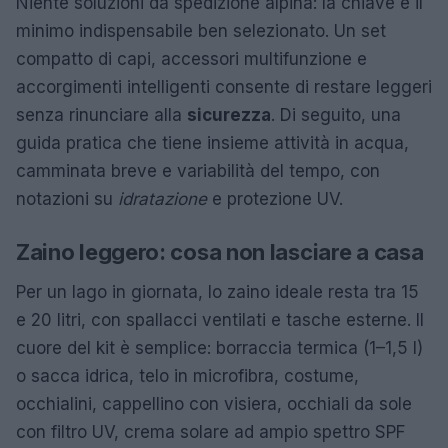
Niente soluzioni da spedizione alpina: la chiave è il
minimo indispensabile ben selezionato. Un set
compatto di capi, accessori multifunzione e
accorgimenti intelligenti consente di restare leggeri
senza rinunciare alla
sicurezza
. Di seguito, una
guida pratica che tiene insieme attività in acqua,
camminata breve e variabilità del tempo, con
notazioni su
idratazione
e protezione UV.
Zaino leggero: cosa non lasciare a casa
Per un lago in giornata, lo zaino ideale resta tra 15
e 20 litri, con spallacci ventilati e tasche esterne. Il
cuore del kit è semplice: borraccia termica (1–1,5 l)
o sacca idrica, telo in microfibra, costume,
occhialini, cappellino con visiera, occhiali da sole
con filtro UV, crema solare ad ampio spettro SPF