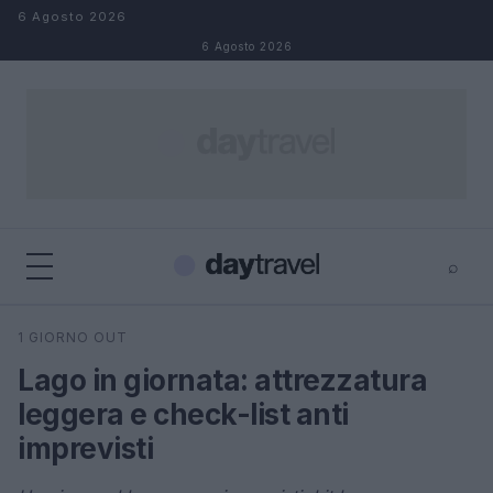
Salta al contenuto
6 Agosto 2026
6 Agosto 2026
⌕
×
⌕
1 GIORNO OUT
Cerca
Lago in giornata: attrezzatura
leggera e check-list anti
imprevisti