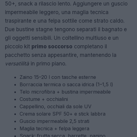
50+, snack a rilascio lento. Aggiungere un guscio
impermeabile leggero, una maglia tecnica
traspirante e una felpa sottile come strato caldo.
Due bustine stagne tengono separati il bagnato e
gli oggetti sensibili. Un coltellino multiuso e un
piccolo kit
primo soccorso
completano il
pacchetto senza appesantire, mantenendo la
versatilità
in primo piano.
Zaino 15–20 l con tasche esterne
Borraccia termica o sacca idrica (1–1,5 l)
Telo microfibra + bustina impermeabile
Costume + occhialini
Cappellino, occhiali da sole UV
Crema solare SPF 50+ e stick labbra
Guscio impermeabile 2,5 strati
Maglia tecnica + felpa leggera
Snack: frutta secca, barrette, panino