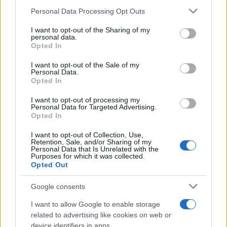
Check-list scaricabile: sicurezza, sole e
Please note that this website/app uses one or more Google
Personal Data Processing Opt Outs
meteo
services and may gather and store information including but
not limited to your visit or usage behaviour. You may click to
I want to opt-out of the Sharing of my
personal data.
grant or deny consent to Google and its third-party tags to
Una check-list spunta errori e velocizza le
Opted In
use your data for below specified purposes in below Google
partenze. Qui una versione pronta da stampare o
consent section.
I want to opt-out of the Sale of my
salvare sul telefono. Comprende dotazioni base,
Personal Data.
Opted In
protezione solare
idratazione, sicurezza in acqua
e gestione meteo. Il formato è essenziale e pensato
I want to opt-out of processing my
Personal Data for Targeted Advertising.
per una giornata sola. Scaricabile in PDF:
Scarica la
Opted In
check-list lago
.
I want to opt-out of Collection, Use,
Retention, Sale, and/or Sharing of my
Zaino 15–20 l, coprizaino, pouch stagne
Personal Data that Is Unrelated with the
Purposes for which it was collected.
Borraccia/sacca idrica 1–1,5 l, sali o isotonica
Opted Out
Telo microfibra, costume, occhialini
Scarpette da acqua, boa di segnalazione
Google consents
Crema SPF 50+, stick labbra, occhiali UV,
I want to allow Google to enable storage
cappellino
related to advertising like cookies on web or
Maglia tecnica, felpa leggera, guscio
device identifiers in apps.