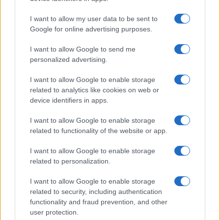
impermeabile
Scarpe trail, bastoncini (se necessari)
I want to allow my user data to be sent to
Google for online advertising purposes.
Snack lenti + rapidi, busta frigo morbida
Kit primo soccorso, cerotti anti-attrito,
I want to allow Google to send me
disinfettante
personalized advertising.
Mappa offline/GPX, power bank, fischietto
I want to allow Google to enable storage
related to analytics like cookies on web or
device identifiers in apps.
AUTORE
Alessandro Tassinari
I want to allow Google to enable storage
related to functionality of the website or app.
Alessandro Tassinari, torinese con passaporto
pieno di timbri, riscrisse un percorso alpino
I want to allow Google to enable storage
dopo un incontro al Rifugio Garelli: oggi cura
related to personalization.
storie di viaggio in chiave narrativa. In
redazione predilige longform, sostiene
I want to allow Google to enable storage
l'attenzione al paesaggio e conserva un
related to security, including authentication
taccuino logoro con mappe disegnate a
functionality and fraud prevention, and other
mano.
user protection.