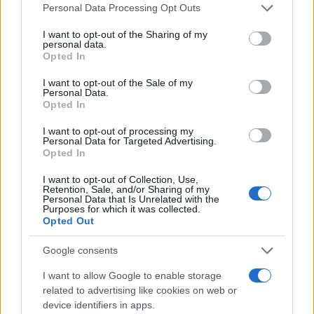
Continua a leggere
Please note that this website/app uses one or more Google
Personal Data Processing Opt Outs
services and may gather and store information including but
not limited to your visit or usage behaviour. You may click to
I want to opt-out of the Sharing of my
personal data.
WEEKEND
grant or deny consent to Google and its third-party tags to
Opted In
use your data for below specified purposes in below Google
consent section.
I want to opt-out of the Sale of my
Personal Data.
Opted In
I want to opt-out of processing my
Personal Data for Targeted Advertising.
Opted In
I want to opt-out of Collection, Use,
Retention, Sale, and/or Sharing of my
Personal Data that Is Unrelated with the
Purposes for which it was collected.
Opted Out
Temporali violenti al Nord e bollino rosso per il caldo:
Google consents
il weekend italiano
Alessandro Tassinari · 8 Ago 2026
I want to allow Google to enable storage
related to advertising like cookies on web or
WEEKEND
device identifiers in apps.