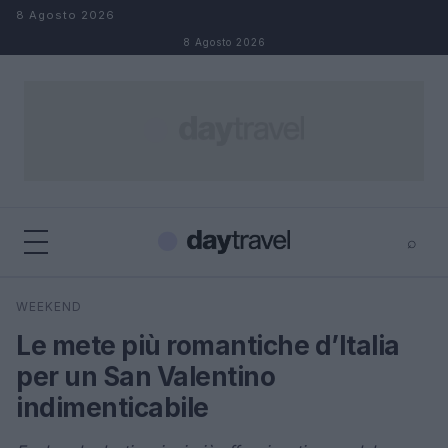
Salta al contenuto
8 Agosto 2026
8 Agosto 2026
⌕
×
⌕
WEEKEND
Cerca
Le mete più romantiche d’Italia
per un San Valentino
indimenticabile