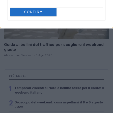
CONFIRM
Guida ai bollini del traffico per scegliere il weekend
giusto
Alessandro Tassinari · 8 Ago 2026
PIÙ LETTI
1
Temporali violenti al Nord e bollino rosso per il caldo: il
weekend italiano
2
Oroscopo del weekend: cosa aspettarsi il 8 e 9 agosto
2026