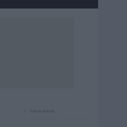
⌕
Cerca