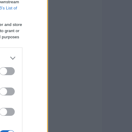
 downstream
B’s List of
er and store
to grant or
ed purposes