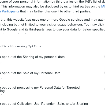
losure of your personal information by third parties on the IAB’s list of
he vanno dalle sfilate di carri allegorici a
. This information may also be disclosed by us to third parties on the
IA
l passato. Che si tratti di famiglie in cerca di
Participants
that may further disclose it to other third parties.
mmergersi nella cultura locale, ci sono
 that this website/app uses one or more Google services and may gath
iaggiatore.
including but not limited to your visit or usage behaviour. You may click 
 to Google and its third-party tags to use your data for below specifi
ogle consent section.
l Data Processing Opt Outs
o opt-out of the Sharing of my personal data.
In
o opt-out of the Sale of my Personal Data.
In
to opt-out of processing my Personal Data for Targeted
ing.
In
o opt-out of Collection, Use, Retention, Sale, and/or Sharing