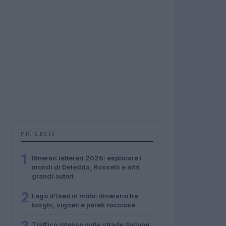
PIÙ LETTI
1
Itinerari letterari 2026: esplorare i
mondi di Deledda, Rosselli e altri
grandi autori
2
Lago d’Iseo in moto: itinerario tra
borghi, vigneti e pareti rocciose
Traffico intenso sulle strade italiane: