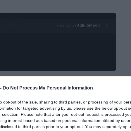
Ad
hub
Media
POWERED BY
e
 -
Do Not Process My Personal Information
tese dell’anno, un momento in cui le tradizioni si
to opt-out of the sale, sharing to third parties, or processing of your per
to. Ogni anno, milioni di persone in tutto il mondo
formation for targeted advertising by us, please use the below opt-out s
r selection. Please note that after your opt-out request is processed y
alli e eventi che celebrano la cultura e la
eing interest-based ads based on personal information utilized by us or
ebrazioni di Carnevale sono particolarmente vivaci,
disclosed to third parties prior to your opt-out. You may separately opt-