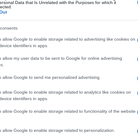
ersonal Data that Is Unrelated with the Purposes for which it
lected.
Out
ia
consents
o allow Google to enable storage related to advertising like cookies on
rande fervore in diverse città. Tra le mete più
evice identifiers in apps.
oto per le sue maschere eleganti e i balli in
o allow my user data to be sent to Google for online advertising
a in un palcoscenico di arte e cultura, attirando
s.
estinazione da non perdere è il
Carnevale di
to allow Google to send me personalized advertising.
gorici imponenti e le sfilate spettacolari. Qui, la
evento che celebra la tradizione e l’innovazione.
o allow Google to enable storage related to analytics like cookies on
evice identifiers in apps.
erienze uniche
o allow Google to enable storage related to functionality of the website
a offre una varietà di eventi carnevaleschi che
le di Nizza
, in Francia, è uno dei più antichi del
o allow Google to enable storage related to personalization.