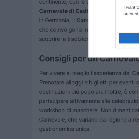
continente, con le sue celebri Battaglie 
I want t
Carnevale di Cadice
si distingue per l
authenti
in Germania, il
Carnevale di Colonia
è 
che coinvolgono migliaia di partecipant
scoprire le tradizioni locali e di immerg
Consigli per un Carnevale
Per vivere al meglio l’esperienza del Ca
Prenotare alloggi e biglietti per eventi 
destinazioni più popolari. Inoltre, è cons
partecipare attivamente alle celebrazion
workshop di maschere. Non dimenticate d
Carnevale, che variano da regione a r
gastronomica unica.