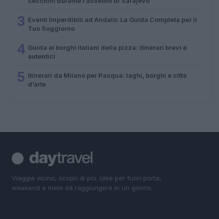
cecchini durante l’assedio di Sarajevo
3
Eventi Imperdibili ad Andalo: La Guida Completa per il
Tuo Soggiorno
4
Guida ai borghi italiani della pizza: itinerari brevi e
autentici
5
Itinerari da Milano per Pasqua: laghi, borghi e città
d’arte
Viaggia vicino, scopri di più. Idee per fuori porta,
weekend e mete da raggiungere in un giorno.
SEZIONI