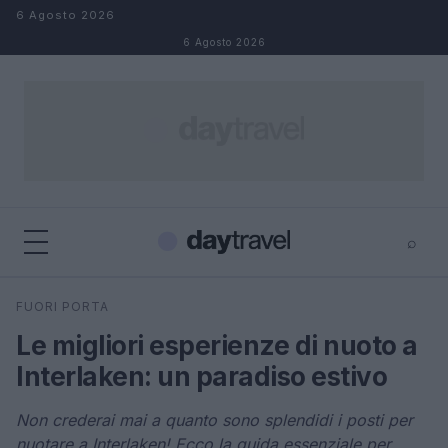
Salta al contenuto
6 Agosto 2026
6 Agosto 2026
⌕
×
⌕
FUORI PORTA
Cerca
Le migliori esperienze di nuoto a
Interlaken: un paradiso estivo
Non crederai mai a quanto sono splendidi i posti per
nuotare a Interlaken! Ecco la guida essenziale per