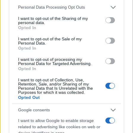
Please note that this website/app uses one or more Google
Personal Data Processing Opt Outs
Continua a leggere
services and may gather and store information including but
not limited to your visit or usage behaviour. You may click to
I want to opt-out of the Sharing of my
personal data.
grant or deny consent to Google and its third-party tags to
FUORI PORTA
Opted In
use your data for below specified purposes in below Google
consent section.
I want to opt-out of the Sale of my
Personal Data.
Opted In
I want to opt-out of processing my
Personal Data for Targeted Advertising.
Opted In
I want to opt-out of Collection, Use,
Retention, Sale, and/or Sharing of my
Personal Data that Is Unrelated with the
Purposes for which it was collected.
Opted Out
Odissea e Spider-Man: i film che hanno rivoluzionato
Google consents
l’estate al cinema
I want to allow Google to enable storage
Alessandro Tassinari · 5 Ago 2026
related to advertising like cookies on web or
device identifiers in apps.