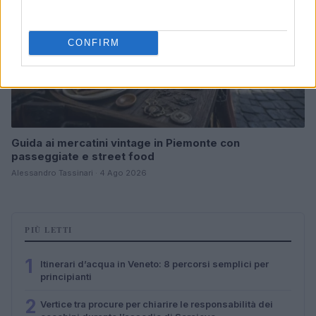
CONFIRM
Guida ai mercatini vintage in Piemonte con
passeggiate e street food
Alessandro Tassinari · 4 Ago 2026
PIÙ LETTI
1
Itinerari d’acqua in Veneto: 8 percorsi semplici per
principianti
2
Vertice tra procure per chiarire le responsabilità dei