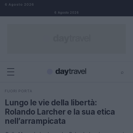
Salta al contenuto
6 Agosto 2026
6 Agosto 2026
⌕
×
⌕
FUORI PORTA
Cerca
Lungo le vie della libertà:
Rolando Larcher e la sua etica
nell’arrampicata