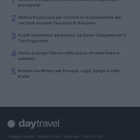
1
principianti
2
Vertice tra procure per chiarire le responsabilità dei
cecchini durante l’assedio di Sarajevo
3
Eventi Imperdibili ad Andalo: La Guida Completa per il
Tuo Soggiorno
4
Guida ai borghi italiani della pizza: itinerari brevi e
autentici
5
Itinerari da Milano per Pasqua: laghi, borghi e città
d’arte
Viaggia vicino, scopri di più. Idee per fuori porta,