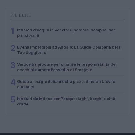
PIÙ LETTI
1
Itinerari d’acqua in Veneto: 8 percorsi semplici per
principianti
2
Eventi Imperdibili ad Andalo: La Guida Completa per il
Tuo Soggiorno
3
Vertice tra procure per chiarire le responsabilità dei
cecchini durante l’assedio di Sarajevo
4
Guida ai borghi italiani della pizza: itinerari brevi e
autentici
5
Itinerari da Milano per Pasqua: laghi, borghi e città
d’arte