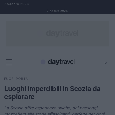
Salta al contenuto
7 Agosto 2026
7 Agosto 2026
⌕
×
⌕
FUORI PORTA
Cerca
Luoghi imperdibili in Scozia da
esplorare
La Scozia offre esperienze uniche, dai paesaggi
mozzafiato alle storie affascinanti, perfette per ogni