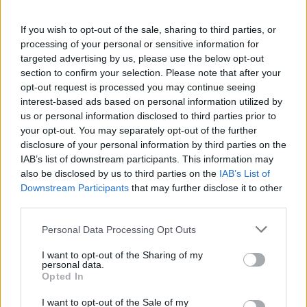
culturale del paese.
If you wish to opt-out of the sale, sharing to third parties, or
Findhorn Bay: Un Angolo di Pace
processing of your personal or sensitive information for
targeted advertising by us, please use the below opt-out
Infine, dirigiti verso Findhorn Bay, una località
section to confirm your selection. Please note that after your
opt-out request is processed you may continue seeing
affascinante nel Moray Speyside. Questo villaggio
interest-based ads based on personal information utilized by
storico è noto per le sue tranquille spiagge e offre
us or personal information disclosed to third parties prior to
la possibilità di immergersi nella bellezza naturale
your opt-out. You may separately opt-out of the further
disclosure of your personal information by third parties on the
della costa scozzese. Se sei in visita durante
IAB’s list of downstream participants. This information may
l’estate, non perdere il Findhorn Bay Arts Festival
also be disclosed by us to third parties on the
IAB’s List of
per un’esperienza culturale unica. Ti piacerebbe
Downstream Participants
that may further disclose it to other
third parties.
partecipare a un festival che celebra arte e natura?
Please note that this website/app uses one or more Google
Personal Data Processing Opt Outs
La Scozia è un paese che offre un’infinità di
services and may gather and store information including but
esperienze, perfette per chi cerca luoghi unici e
not limited to your visit or usage behaviour. You may click to
I want to opt-out of the Sharing of my
personal data.
grant or deny consent to Google and its third-party tags to
storie da raccontare. Ogni angolo racchiude un
Opted In
use your data for below specified purposes in below Google
tesoro da scoprire, rendendo ogni visita
consent section.
I want to opt-out of the Sale of my