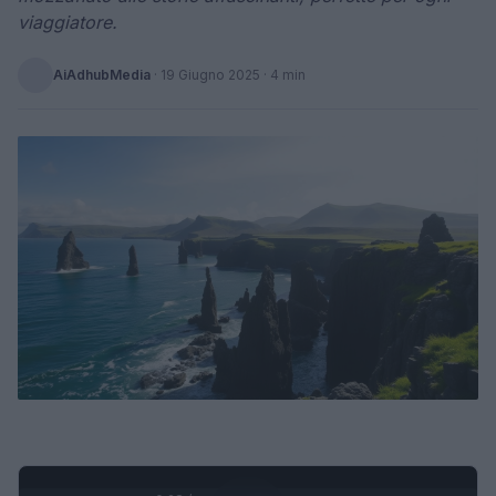
viaggiatore.
AiAdhubMedia
·
19 Giugno 2025
· 4 min