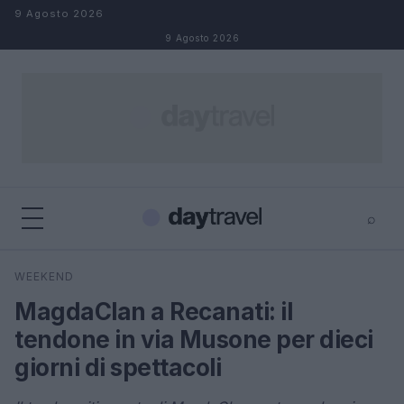
Salta al contenuto
9 Agosto 2026
9 Agosto 2026
⌕
×
⌕
WEEKEND
Cerca
MagdaClan a Recanati: il
tendone in via Musone per dieci
giorni di spettacoli