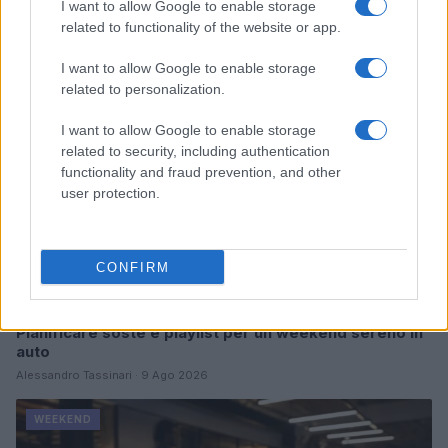
Continua a leggere
I want to allow Google to enable storage
related to functionality of the website or app.
WEEKEND
I want to allow Google to enable storage
related to personalization.
I want to allow Google to enable storage
related to security, including authentication
functionality and fraud prevention, and other
user protection.
CONFIRM
Pianificare soste e playlist per un weekend sereno in
auto
Alessandro Tassinari · 9 Ago 2026
WEEKEND