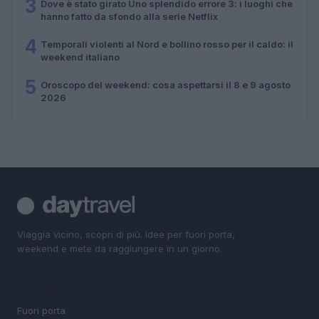
3
Dove è stato girato Uno splendido errore 3: i luoghi che
hanno fatto da sfondo alla serie Netflix
4
Temporali violenti al Nord e bollino rosso per il caldo: il
weekend italiano
5
Oroscopo del weekend: cosa aspettarsi il 8 e 9 agosto
2026
Viaggia vicino, scopri di più. Idee per fuori porta,
weekend e mete da raggiungere in un giorno.
SEZIONI
Fuori porta