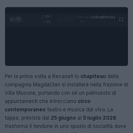
0:29 /
Ad
hub
Media
POWERED
1
/
4
1:50
BY
Per la prima volta a Recanati lo
chapiteau
della
compagnia MagdaClan si installerà nella frazione di
Villa Musone, portando con sé un palinsesto di
appuntamenti che intrecciano
circo
contemporaneo
teatro e musica dal vivo. La
tappa, prevista dal
25 giugno
al
5 luglio 2026
trasforma il tendone in uno spazio di socialità dove