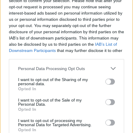
section to confirm your selection. Please note that after your
partecipazione collettiva: un palcoscenico
opt-out request is processed you may continue seeing
interest-based ads based on personal information utilized by
temporaneo che invita la città e i visitatori a
us or personal information disclosed to third parties prior to
condividere serate di arte, musica e convivialità
your opt-out. You may separately opt-out of the further
sotto la stessa tenda.
disclosure of your personal information by third parties on the
IAB’s list of downstream participants. This information may
also be disclosed by us to third parties on the
IAB’s List of
Downstream Participants
that may further disclose it to other
AUTORE
third parties.
Alessandro Tassinari
Please note that this website/app uses one or more Google
Personal Data Processing Opt Outs
Alessandro Tassinari, torinese con passaporto
services and may gather and store information including but
pieno di timbri, riscrisse un percorso alpino
not limited to your visit or usage behaviour. You may click to
I want to opt-out of the Sharing of my
dopo un incontro al Rifugio Garelli: oggi cura
personal data.
grant or deny consent to Google and its third-party tags to
Opted In
storie di viaggio in chiave narrativa. In
use your data for below specified purposes in below Google
redazione predilige longform, sostiene
consent section.
I want to opt-out of the Sale of my
l'attenzione al paesaggio e conserva un
Personal Data.
taccuino logoro con mappe disegnate a
Opted In
mano.
I want to opt-out of processing my
Personal Data for Targeted Advertising.
Opted In