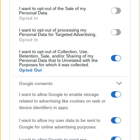
use your data for below specified purposes in below Google
consent section.
I want to opt-out of the Sale of my
Personal Data.
Opted In
I want to opt-out of processing my
Personal Data for Targeted Advertising.
Opted In
I want to opt-out of Collection, Use,
Retention, Sale, and/or Sharing of my
Personal Data that Is Unrelated with the
Purposes for which it was collected.
Opted Out
Google consents
Continua a leggere
I want to allow Google to enable storage
related to advertising like cookies on web or
FUORI PORTA
device identifiers in apps.
I want to allow my user data to be sent to
Google for online advertising purposes.
I want to allow Google to send me