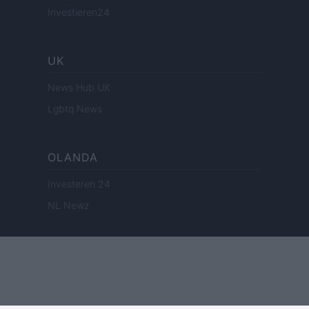
Investieren24
UK
News Hub UK
Lgbtq News
OLANDA
Investeren 24
NL Newz