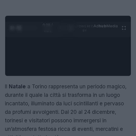
0:29 /
Ad
hub
Media
POWERED
1
/
4
1:21
BY
Il
Natale
a Torino rappresenta un periodo magico,
durante il quale la città si trasforma in un luogo
incantato, illuminato da luci scintillanti e pervaso
da profumi avvolgenti. Dal 20 al 24 dicembre,
torinesi e visitatori possono immergersi in
un’atmosfera festosa ricca di eventi, mercatini e