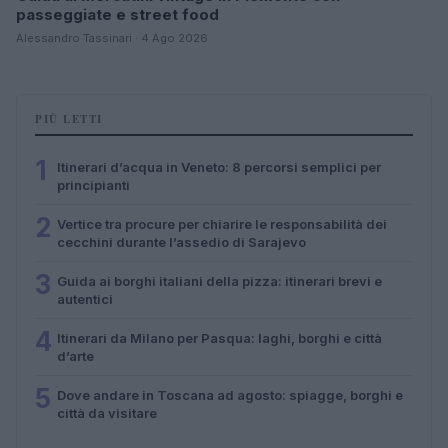
passeggiate e street food
Alessandro Tassinari · 4 Ago 2026
PIÙ LETTI
1
Itinerari d’acqua in Veneto: 8 percorsi semplici per
principianti
2
Vertice tra procure per chiarire le responsabilità dei
cecchini durante l’assedio di Sarajevo
3
Guida ai borghi italiani della pizza: itinerari brevi e
autentici
4
Itinerari da Milano per Pasqua: laghi, borghi e città
d’arte
5
Dove andare in Toscana ad agosto: spiagge, borghi e
città da visitare