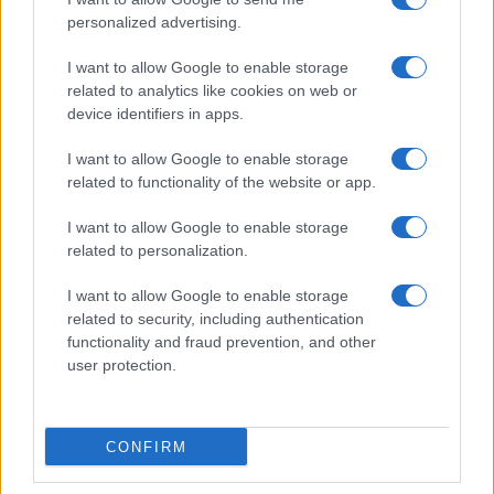
personalized advertising.
I want to allow Google to enable storage
related to analytics like cookies on web or
device identifiers in apps.
I want to allow Google to enable storage
Odissea e Spider-Man: i film che hanno rivoluzionato
related to functionality of the website or app.
l’estate al cinema
Alessandro Tassinari · 5 Ago 2026
I want to allow Google to enable storage
related to personalization.
FUORI PORTA
I want to allow Google to enable storage
related to security, including authentication
functionality and fraud prevention, and other
user protection.
CONFIRM