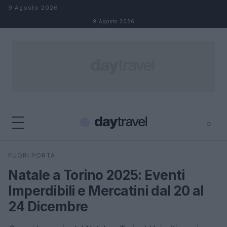
Salta al contenuto
9 Agosto 2026
9 Agosto 2026
⌕
×
⌕
FUORI PORTA
Cerca
Natale a Torino 2025: Eventi
Imperdibili e Mercatini dal 20 al
24 Dicembre