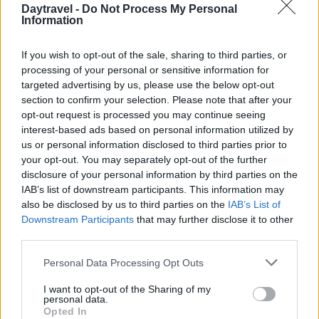
Daytravel -
Do Not Process My Personal
Information
AUTORE
Bianca Magni
If you wish to opt-out of the sale, sharing to third parties, or
Bianca Magni ha trascritto a mano il diario di
processing of your personal or sensitive information for
un collezionista fiorentino trovato all'Archivio
targeted advertising by us, please use the below opt-out
di Stato per una serie sul Rinascimento
section to confirm your selection. Please note that after your
urbano; è collaboratrice storica che propone
opt-out request is processed you may continue seeing
percorsi culturali e note d'archivio. Vive a
interest-based ads based on personal information utilized by
Firenze ed è referente per scambi con
us or personal information disclosed to third parties prior to
biblioteche storiche cittadine.
your opt-out. You may separately opt-out of the further
disclosure of your personal information by third parties on the
IAB’s list of downstream participants. This information may
also be disclosed by us to third parties on the
IAB’s List of
Downstream Participants
that may further disclose it to other
third parties.
Please note that this website/app uses one or more Google
Personal Data Processing Opt Outs
services and may gather and store information including but
not limited to your visit or usage behaviour. You may click to
I want to opt-out of the Sharing of my
personal data.
grant or deny consent to Google and its third-party tags to
Opted In