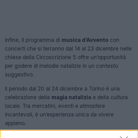
Infine, il programma di
musica d’Avvento
con
concerti che si terranno dal 14 al 23 dicembre nelle
chiese della Circoscrizione 5 offre un’opportunità
per godere di melodie natalizie in un contesto
suggestivo.
Il periodo dal 20 al 24 dicembre a Torino è una
celebrazione della
magia natalizia
e della cultura
locale. Tra mercatini, eventi e atmosfere
incantevoli, è un’esperienza unica da vivere
appieno.