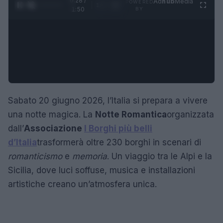
0:29 /
Ad
hub
Media
POWERED
1
/
4
1:50
BY
Sabato 20 giugno 2026, l’Italia si prepara a vivere
una notte magica. La
Notte Romantica
organizzata
dall’
Associazione
I Borghi più belli
d’Italia
trasformerà oltre 230 borghi in scenari di
romanticismo
e
memoria
. Un viaggio tra le Alpi e la
Sicilia, dove luci soffuse, musica e installazioni
artistiche creano un’atmosfera unica.