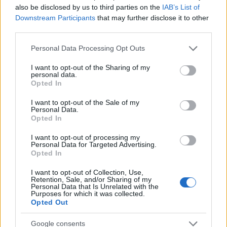
amuleti in un’atmosfera sospesa tra sogno e
also be disclosed by us to third parties on the
IAB’s List of
Downstream Participants
that may further disclose it to other
leggenda. La passeggiata è arricchita da proposte
third parties.
gastronomiche ispirate ai cibi afrodisiaci e dalla
Please note that this website/app uses one or more Google
presenza di musicisti itineranti. Allo scoccare della
Personal Data Processing Opt Outs
services and may gather and store information including but
mezzanotte, gli innamorati sono invitati a ritrovarsi
not limited to your visit or usage behaviour. You may click to
I want to opt-out of the Sharing of my
personal data.
sotto l’arco fiorito di
Le Finestre del Braudei
per il
grant or deny consent to Google and its third-party tags to
Opted In
use your data for below specified purposes in below Google
tradizionale
Bacio di Mezzanotte
.
consent section.
I want to opt-out of the Sale of my
Personal Data.
Per scoprire il programma completo e i dettagli
Opted In
degli eventi, visita il sito ufficiale dell’
Associazione
I want to opt-out of processing my
I Borghi più belli d’Italia
.
Personal Data for Targeted Advertising.
Opted In
I want to opt-out of Collection, Use,
Retention, Sale, and/or Sharing of my
AUTORE
Personal Data that Is Unrelated with the
Alessandro Tassinari
Purposes for which it was collected.
Opted Out
Alessandro Tassinari, torinese con passaporto
pieno di timbri, riscrisse un percorso alpino
Google consents