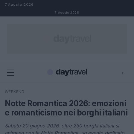
Salta al contenuto
7 Agosto 2026
7 Agosto 2026
⌕
×
⌕
WEEKEND
Cerca
Notte Romantica 2026: emozioni
e romanticismo nei borghi italiani
Sabato 20 giugno 2026, oltre 230 borghi italiani si
animano con la Notte Romantica, un evento dedicato