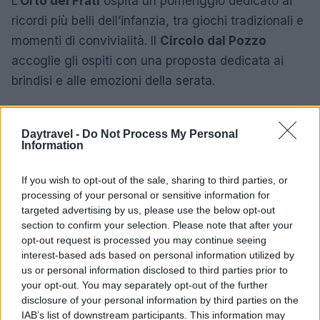
L’
Orto dei Frati
ospita un pomeriggio dedicato ai
ricordi più belli dell’infanzia, tra giochi tradizionali e
momenti di convivialità. Il
Circolo dal Pozzo
accoglie gli ospiti con una proposta dedicata ai
brindisi e alle emozioni della serata.
Cella Monte: incantesimi e amore
Daytravel -
Do Not Process My Personal
Information
Nel cuore del Monferrato,
Cella Monte
propone
una Notte Romantica dal fascino fiabesco. Con il
If you wish to opt-out of the sale, sharing to third parties, or
tema
Amori & Incantesimi
il borgo si trasforma in un
processing of your personal or sensitive information for
luogo sospeso nel tempo, animato da personaggi
targeted advertising by us, please use the below opt-out
section to confirm your selection. Please note that after your
misteriosi, musiche evocative e simboli legati
opt-out request is processed you may continue seeing
all’amore e alla tradizione. La via principale si
interest-based ads based on personal information utilized by
trasforma in una passeggiata romantica dove ogni
us or personal information disclosed to third parties prior to
your opt-out. You may separately opt-out of the further
incontro è una sorpresa. Lungo il percorso si
disclosure of your personal information by third parties on the
potranno incontrare cartomanti, venditori di elisir e
IAB’s list of downstream participants. This information may