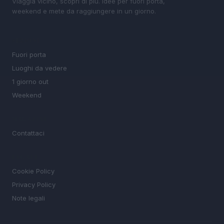
Viaggia vicino, scopri di più. Idee per fuori porta,
weekend e mete da raggiungere in un giorno.
SEZIONI
Fuori porta
Luoghi da vedere
1 giorno out
Weekend
MAGAZINE
Contattaci
LEGALE
Cookie Policy
Privacy Policy
Note legali