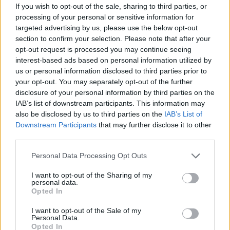
Itinerari letterari 2026: esplorare i mondi di Deledda,
If you wish to opt-out of the sale, sharing to third parties, or
Rosselli e altri grandi autori
processing of your personal or sensitive information for
Beatrice Beretta · 8 Ago 2026
targeted advertising by us, please use the below opt-out
section to confirm your selection. Please note that after your
1 GIORNO OUT
opt-out request is processed you may continue seeing
interest-based ads based on personal information utilized by
us or personal information disclosed to third parties prior to
your opt-out. You may separately opt-out of the further
disclosure of your personal information by third parties on the
IAB’s list of downstream participants. This information may
also be disclosed by us to third parties on the
IAB’s List of
Downstream Participants
that may further disclose it to other
third parties.
Please note that this website/app uses one or more Google
Personal Data Processing Opt Outs
services and may gather and store information including but
not limited to your visit or usage behaviour. You may click to
I want to opt-out of the Sharing of my
personal data.
grant or deny consent to Google and its third-party tags to
Lago d’Iseo in moto: itinerario tra borghi, vigneti e
Opted In
use your data for below specified purposes in below Google
pareti rocciose
consent section.
I want to opt-out of the Sale of my
Alessandro Tassinari · 7 Ago 2026
Personal Data.
Opted In