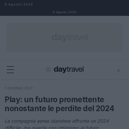
Salta al contenuto
8 Agosto 2026
8 Agosto 2026
⌕
×
⌕
1 GIORNO OUT
Cerca
Play: un futuro promettente
nonostante le perdite del 2024
La compagnia aerea islandese affronta un 2024
difficile, ma guarda con ottimismo al futuro.