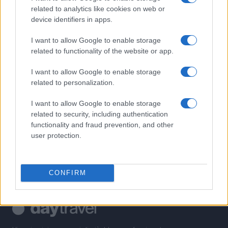
1
Itinerari letterari 2026: esplorare i mondi di Deledda,
related to analytics like cookies on web or
Rosselli e altri grandi autori
device identifiers in apps.
2
Lago d’Iseo in moto: itinerario tra borghi, vigneti e
I want to allow Google to enable storage
pareti rocciose
related to functionality of the website or app.
3
Traffico intenso sulle strade italiane: previsioni e
I want to allow Google to enable storage
strategie per l’esodo estivo
related to personalization.
4
Pianificare un giorno nelle isole e riserve a numero
chiuso
I want to allow Google to enable storage
related to security, including authentication
5
Evitare il sold out nelle gite di un giorno: strategie
functionality and fraud prevention, and other
pratiche
user protection.
CONFIRM