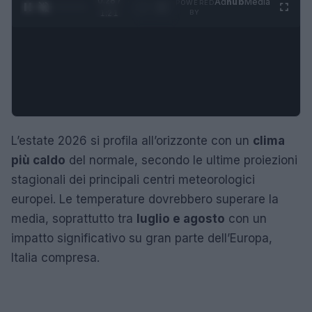
0:29 /
Ad
hub
Media
POWERED
1
/
4
1:21
BY
L’estate 2026 si profila all’orizzonte con un
clima
più caldo
del normale, secondo le ultime proiezioni
stagionali dei principali centri meteorologici
europei. Le temperature dovrebbero superare la
media, soprattutto tra
luglio e agosto
con un
impatto significativo su gran parte dell’Europa,
Italia compresa.