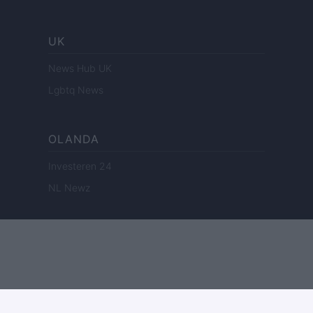
UK
News Hub UK
Lgbtq News
OLANDA
Investeren 24
NL Newz