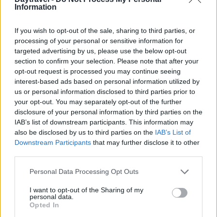
Information
notti più calde.
Al Nord, soprattutto sulle zone alpine e prealpine,
If you wish to opt-out of the sale, sharing to third parties, or
processing of your personal or sensitive information for
resterà possibile una maggiore variabilità, con
targeted advertising by us, please use the below opt-out
temporali localmente intensi nelle fasi instabili.
section to confirm your selection. Please note that after your
Tuttavia, anche in queste aree la tendenza
opt-out request is processed you may continue seeing
interest-based ads based on personal information utilized by
complessiva resta orientata verso temperature
us or personal information disclosed to third parties prior to
oltre la norma nel trimestre estivo.
your opt-out. You may separately opt-out of the further
disclosure of your personal information by third parties on the
Giugno potrebbe risultare più variabile, mentre
IAB’s list of downstream participants. This information may
also be disclosed by us to third parties on the
IAB’s List of
luglio e agosto mostrano un segnale più favorevole
Downstream Participants
that may further disclose it to other
a un aumento del caldo.
third parties.
La tendenza,
Please note that this website/app uses one or more Google
Personal Data Processing Opt Outs
services and may gather and store information including but
not limited to your visit or usage behaviour. You may click to
I want to opt-out of the Sharing of my
personal data.
grant or deny consent to Google and its third-party tags to
Opted In
use your data for below specified purposes in below Google
AUTORE