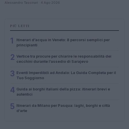
Alessandro Tassinari · 4 Ago 2026
PIÙ LETTI
1
Itinerari d’acqua in Veneto: 8 percorsi semplici per
principianti
2
Vertice tra procure per chiarire le responsabilità dei
cecchini durante l’assedio di Sarajevo
3
Eventi Imperdibili ad Andalo: La Guida Completa per il
Tuo Soggiorno
4
Guida ai borghi italiani della pizza: itinerari brevi e
autentici
5
Itinerari da Milano per Pasqua: laghi, borghi e città
d’arte