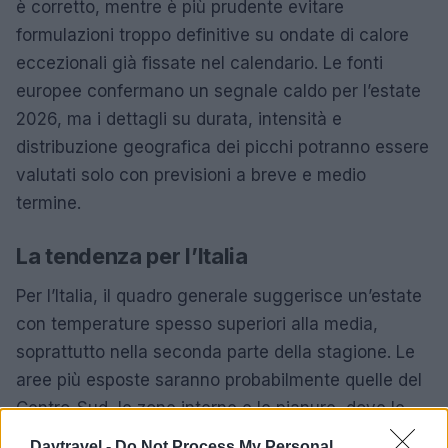
è corretto, mentre è più prudente evitare
formulazioni troppo definitive su ondate di calore
eccezionali già fissate nel calendario. Le fonti
europee confermano un segnale caldo per l’estate
2026, ma i dettagli su durata, intensità e
distribuzione geografica dei picchi potranno essere
valutati solo con previsioni a breve e medio
termine.
La tendenza per l’Italia
Per l’Italia, il quadro generale suggerisce un’estate
con temperature spesso superiori alla media,
soprattutto nella seconda parte della stagione. Le
aree più esposte saranno probabilmente quelle del
Centro-Sud, le zone interne e le pianure, dove le
fasi anticicloniche possono favorire valori elevati e
Daytravel -
Do Not Process My Personal