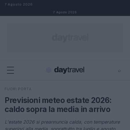
Salta al contenuto
7 Agosto 2026
7 Agosto 2026
⌕
×
⌕
FUORI PORTA
Cerca
Previsioni meteo estate 2026:
caldo sopra la media in arrivo
L'estate 2026 si preannuncia calda, con temperature
superiori alla media, soprattutto tra luglio e agosto.