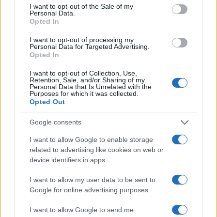
Alessandro Tassinari
consent section.
I want to opt-out of the Sale of my
Personal Data.
Alessandro Tassinari, torinese con passaporto
Opted In
pieno di timbri, riscrisse un percorso alpino
dopo un incontro al Rifugio Garelli: oggi cura
I want to opt-out of processing my
Personal Data for Targeted Advertising.
storie di viaggio in chiave narrativa. In
Opted In
redazione predilige longform, sostiene
l'attenzione al paesaggio e conserva un
I want to opt-out of Collection, Use,
taccuino logoro con mappe disegnate a
Retention, Sale, and/or Sharing of my
Personal Data that Is Unrelated with the
mano.
Purposes for which it was collected.
Opted Out
Google consents
I want to allow Google to enable storage
related to advertising like cookies on web or
device identifiers in apps.
I want to allow my user data to be sent to
Google for online advertising purposes.
I want to allow Google to send me