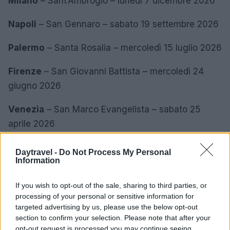
Milano
– Sant’Ambrogio – lunedì 7 dicembre 2026
Napoli
– San Gennaro – sabato 19 settembre 2026
Palermo
– Santa Rosalia – mercoledì 15 luglio 2026
Firenze
– San Giovanni Battista – mercoledì 24
giugno 2026
Venezia
– San Marco Evangelista – sabato 25
aprile 2026
Bologna
– San Petronio – lunedì 4 ottobre 2026
Daytravel -
Do Not Process My Personal
Information
Torino
– San Giovanni – mercoledì 24 giugno 2026
If you wish to opt-out of the sale, sharing to third parties, or
Genova
– San Giovanni – mercoledì 24 giugno
processing of your personal or sensitive information for
targeted advertising by us, please use the below opt-out
2026
section to confirm your selection. Please note that after your
opt-out request is processed you may continue seeing