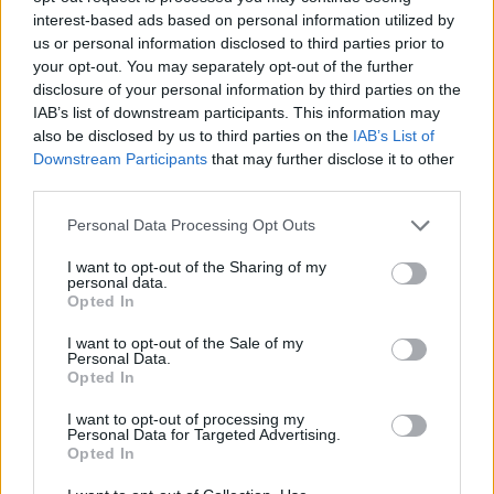
Bari
– San Nicola – venerdì 8 maggio 2026
interest-based ads based on personal information utilized by
us or personal information disclosed to third parties prior to
Verona
– San Zeno – giovedì 21 maggio 2026
your opt-out. You may separately opt-out of the further
disclosure of your personal information by third parties on the
Consigli finali per organizzare il viaggio
IAB’s list of downstream participants. This information may
also be disclosed by us to third parties on the
IAB’s List of
Per sfruttare al meglio i ponti del 2026 è utile
Downstream Participants
that may further disclose it to other
third parties.
prenotare con anticipo e considerare opzioni
flessibili: approfitta delle offerte di
prenotazione
Please note that this website/app uses one or more Google
Personal Data Processing Opt Outs
services and may gather and store information including but
anticipata
per garantire posto e tariffe
not limited to your visit or usage behaviour. You may click to
I want to opt-out of the Sharing of my
vantaggiose; valuta destinazioni meno battute per
personal data.
grant or deny consent to Google and its third-party tags to
Opted In
evitare affollamento; e combina festività nazionali
use your data for below specified purposes in below Google
consent section.
con feste patronali locali per esperienze
I want to opt-out of the Sale of my
Personal Data.
autentiche.
Opted In
I want to opt-out of processing my
Infine, se l’obiettivo è una vacanza al caldo durante
Personal Data for Targeted Advertising.
Opted In
i periodi freddi italiani, date come l’Epifania del
6
gennaio 2026
o i ponti di primavera possono