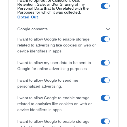
I want to opt-out of Collection, Use,
Retention, Sale, and/or Sharing of my
essere la scusa perfetta per volare verso mete
Personal Data that Is Unrelated with the
Purposes for which it was collected.
esotiche senza sacrificare troppi giorni lavorativi.
Opted Out
Google consents
AUTORE
I want to allow Google to enable storage
Alessandro Tassinari
related to advertising like cookies on web or
device identifiers in apps.
Alessandro Tassinari, torinese con passaporto
pieno di timbri, riscrisse un percorso alpino
I want to allow my user data to be sent to
dopo un incontro al Rifugio Garelli: oggi cura
Google for online advertising purposes.
storie di viaggio in chiave narrativa. In
redazione predilige longform, sostiene
I want to allow Google to send me
l'attenzione al paesaggio e conserva un
personalized advertising.
taccuino logoro con mappe disegnate a
mano.
I want to allow Google to enable storage
related to analytics like cookies on web or
device identifiers in apps.
I want to allow Google to enable storage