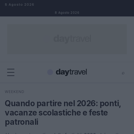
Salta al contenuto
8 Agosto 2026
8 Agosto 2026
⌕
×
⌕
WEEKEND
Cerca
Quando partire nel 2026: ponti,
vacanze scolastiche e feste
patronali