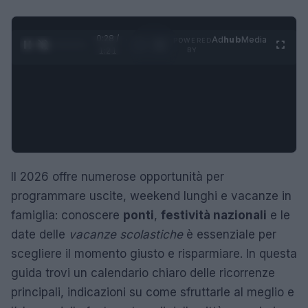
0:29 /
Ad
hub
Media
POWERED
1
/
4
1:21
BY
Il 2026 offre numerose opportunità per
programmare uscite, weekend lunghi e vacanze in
famiglia: conoscere
ponti
,
festività nazionali
e le
date delle
vacanze scolastiche
è essenziale per
scegliere il momento giusto e risparmiare. In questa
guida trovi un calendario chiaro delle ricorrenze
principali, indicazioni su come sfruttarle al meglio e