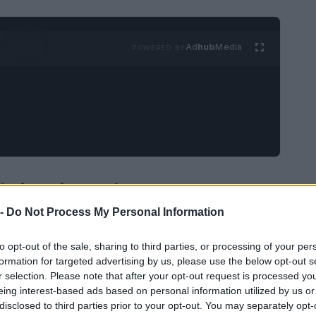
Ad
hub
Media
POWERED BY
el viaggio moderno
 -
Do Not Process My Personal Information
nessione costante e da un’incessante
nimo di “Joy of Missing Out”, emerge come un
to opt-out of the sale, sharing to third parties, or processing of your per
formation for targeted advertising by us, please use the below opt-out s
to concetto, opposto al FOMO (Fear of Missing
r selection. Please note that after your opt-out request is processed y
aggiare senza l’ansia di dover seguire itinerari
eing interest-based ads based on personal information utilized by us or
disclosed to third parties prior to your opt-out. You may separately opt-
aggia a lasciarsi andare, a esplorare le