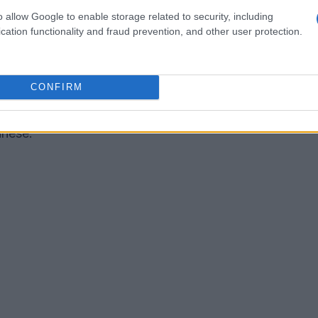
n e Amsterdam
o allow Google to enable storage related to security, including
cation functionality and fraud prevention, and other user protection.
ygge”, rappresenta un’altra destinazione ideale
i, i visitatori possono perdersi tra i negozi del
CONFIRM
za dei parchi cittadini, senza la pressione di
ittà invita a esplorare, a scoprire angoli
anese.