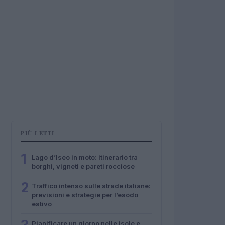
PIÙ LETTI
1
Lago d’Iseo in moto: itinerario tra
borghi, vigneti e pareti rocciose
2
Traffico intenso sulle strade italiane:
previsioni e strategie per l’esodo
estivo
Pianificare un giorno nelle isole e