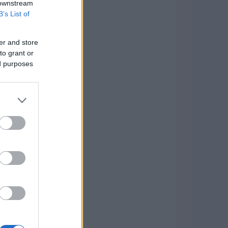
 downstream
B’s List of
er and store
to grant or
ed purposes