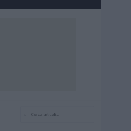
⌕
Cerca