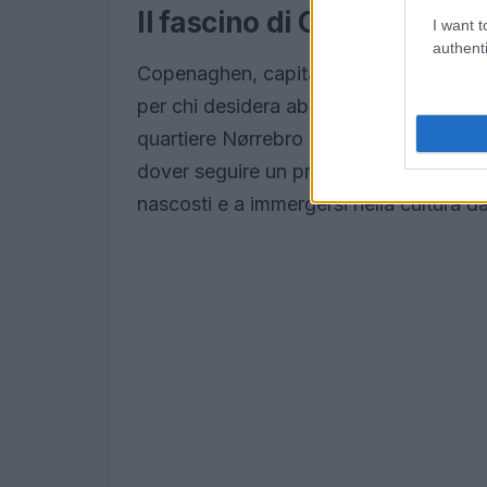
Il fascino di Copenaghe
I want t
authenti
Copenaghen, capitale della filosofia “h
per chi desidera abbracciare il JOMO. Qu
quartiere Nørrebro e godere della bellez
dover seguire un programma rigido. La c
nascosti e a immergersi nella cultura d