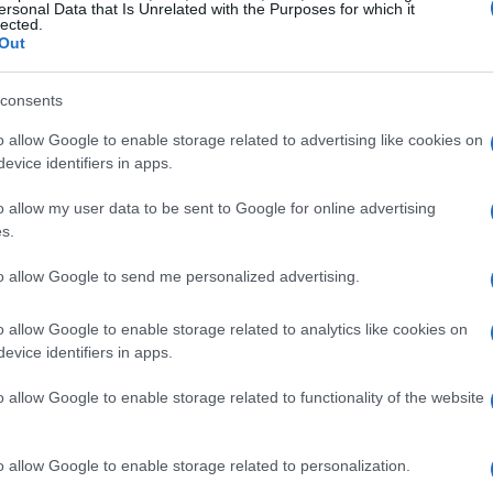
ersonal Data that Is Unrelated with the Purposes for which it
lected.
l JOMO
Out
irito rilassato sono molteplici. Palermo, ad
consents
e il tempo sembra fermarsi. Qui, tra le strade
o allow Google to enable storage related to advertising like cookies on
perdersi in un viaggio sensoriale, assaporando la
evice identifiers in apps.
architettonica senza fretta. La Cattedrale
o allow my user data to be sent to Google for online advertising
ono un’esperienza autentica, lontana dai circuiti
s.
to allow Google to send me personalized advertising.
nte al JOMO è Siviglia. Questa città spagnola,
o allow Google to enable storage related to analytics like cookies on
mosfera accogliente, invita a lunghe passeggiate
evice identifiers in apps.
storanti all’aperto. La siesta, tradizione locale,
o allow Google to enable storage related to functionality of the website
one, permettendo di assaporare appieno il ritmo
o allow Google to enable storage related to personalization.