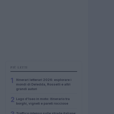
PIÙ LETTI
1
Itinerari letterari 2026: esplorare i
mondi di Deledda, Rosselli e altri
grandi autori
2
Lago d’Iseo in moto: itinerario tra
borghi, vigneti e pareti rocciose
Traffico intenso sulle strade italiane: