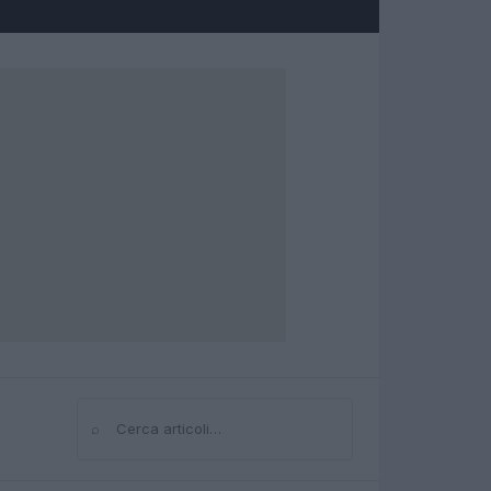
⌕
Cerca