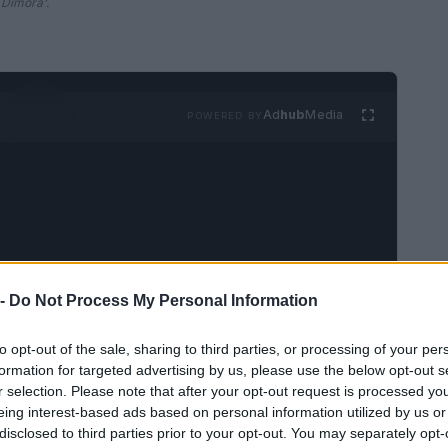
n Dimora'.
Ad
hub
Media
POWERED BY
 -
Do Not Process My Personal Information
enza precedenti
to opt-out of the sale, sharing to third parties, or processing of your per
ezza e ricchezza culturale, si prepara ad
formation for targeted advertising by us, please use the below opt-out s
r selection. Please note that after your opt-out request is processed y
 amanti del turismo esperienziale. L’iniziativa “In
eing interest-based ads based on personal information utilized by us or
alcune delle più affascinanti dimore storiche
disclosed to third parties prior to your opt-out. You may separately opt-