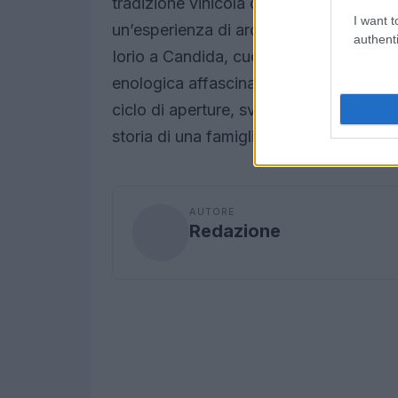
tradizione vinicola del Sannio. Dall’8 a
I want t
un’esperienza di architettura ottocente
authenti
Iorio a Candida, cuore di una prestigio
enologica affascinante. Infine, il 29 
ciclo di aperture, svelando una collezion
storia di una famiglia e del suo legame c
AUTORE
Redazione