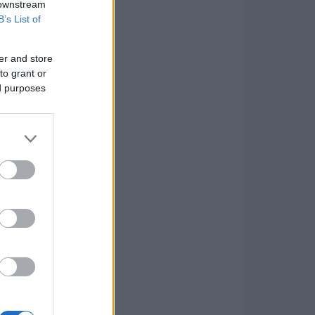
 downstream
B’s List of
er and store
to grant or
ed purposes