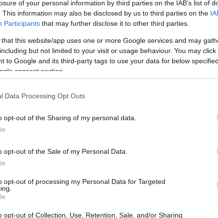
mente chiuse al pubblico. Questo progetto,
losure of your personal information by third parties on the IAB’s list of
. This information may also be disclosed by us to third parties on the
IA
nvito a varcare le soglie di residenze storiche e
Participants
that may further disclose it to other third parties.
toria, arte e musica.
 that this website/app uses one or more Google services and may gath
including but not limited to your visit or usage behaviour. You may click 
 to Google and its third-party tags to use your data for below specifi
ogle consent section.
l Data Processing Opt Outs
o opt-out of the Sharing of my personal data.
In
o opt-out of the Sale of my Personal Data.
In
to opt-out of processing my Personal Data for Targeted
ing.
In
o opt-out of Collection, Use, Retention, Sale, and/or Sharing