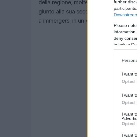
della regione, molte delle quali normal
further disc
participants
giunto alla sua seconda edizione, è un i
Downstream 
a immergersi in un viaggio che unisce s
Please note
information 
deny consent
in below Go
Persona
I want t
Opted 
I want t
Opted 
I want 
Advertis
Opted 
I want t