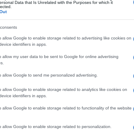
ersonal Data that Is Unrelated with the Purposes for which it
lected.
Out
te
consents
ri potranno partecipare a visite guidate gratuite,
o allow Google to enable storage related to advertising like cookies on
ndendo ogni appuntamento un’esperienza
evice identifiers in apps.
a storia unica, e grazie alla presenza di artisti,
o allow my user data to be sent to Google for online advertising
ndimenticabile. Come sottolineato da Pantaleone
s.
ec, l’iniziativa mira a restituire alla comunità
re condivisa.
to allow Google to send me personalized advertising.
o allow Google to enable storage related to analytics like cookies on
evice identifiers in apps.
n l’apertura di Palazzo San Carlo a Santa Maria
o allow Google to enable storage related to functionality of the website
a dedicata alla lirica napoletana. L’1 e il 2
’ Goti aprirà le sue porte, raccontando la
o allow Google to enable storage related to personalization.