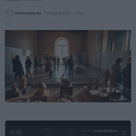
AiAdhubMedia
·
21 Giugno 2025
· 2 min
0:28 /
Ad
hub
Media
POWERED
1
/
4
1:23
BY