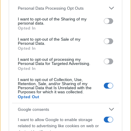
FUORI PORTA
Please note that this website/app uses one or more Google
Personal Data Processing Opt Outs
services and may gather and store information including but
not limited to your visit or usage behaviour. You may click to
I want to opt-out of the Sharing of my
personal data.
grant or deny consent to Google and its third-party tags to
Opted In
use your data for below specified purposes in below Google
consent section.
I want to opt-out of the Sale of my
Personal Data.
Opted In
I want to opt-out of processing my
Personal Data for Targeted Advertising.
Opted In
I want to opt-out of Collection, Use,
Retention, Sale, and/or Sharing of my
Dalla gloria di Coppi al declino attuale: l’allarme per il
Personal Data that Is Unrelated with the
ciclismo italiano
Purposes for which it was collected.
Opted Out
Beatrice Beretta · 4 Ago 2026
Google consents
FUORI PORTA
I want to allow Google to enable storage
related to advertising like cookies on web or