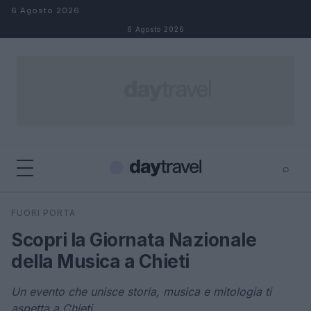
Salta al contenuto
6 Agosto 2026
6 Agosto 2026
⌕
×
⌕
FUORI PORTA
Cerca
Scopri la Giornata Nazionale
della Musica a Chieti
Un evento che unisce storia, musica e mitologia ti
aspetta a Chieti.