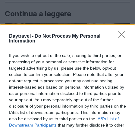
Continua a leggere
FUORI PORTA
Daytravel -
Do Not Process My Personal
Information
If you wish to opt-out of the sale, sharing to third parties, or
processing of your personal or sensitive information for
targeted advertising by us, please use the below opt-out
section to confirm your selection. Please note that after your
opt-out request is processed you may continue seeing
interest-based ads based on personal information utilized by
us or personal information disclosed to third parties prior to
your opt-out. You may separately opt-out of the further
disclosure of your personal information by third parties on the
IAB’s list of downstream participants. This information may
Odissea e Spider-Man: i film che hanno rivoluzionato
l’estate al cinema
also be disclosed by us to third parties on the
IAB’s List of
Downstream Participants
that may further disclose it to other
Alessandro Tassinari · 5 Ago 2026
third parties.