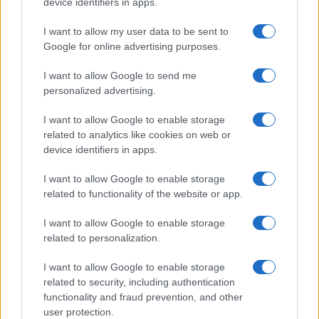
device identifiers in apps.
I want to allow my user data to be sent to
Google for online advertising purposes.
I want to allow Google to send me
personalized advertising.
I want to allow Google to enable storage
related to analytics like cookies on web or
Guida ai mercatini vintage in Piemonte con
device identifiers in apps.
passeggiate e street food
I want to allow Google to enable storage
Alessandro Tassinari · 4 Ago 2026
related to functionality of the website or app.
I want to allow Google to enable storage
PIÙ LETTI
related to personalization.
I want to allow Google to enable storage
1
Itinerari d’acqua in Veneto: 8 percorsi semplici per
related to security, including authentication
principianti
functionality and fraud prevention, and other
2
Vertice tra procure per chiarire le responsabilità dei
user protection.