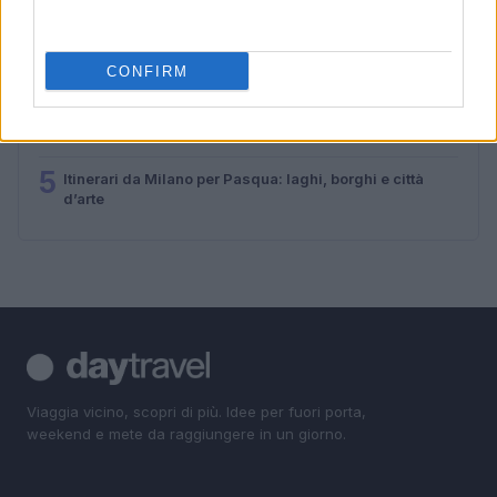
cecchini durante l’assedio di Sarajevo
3
Eventi Imperdibili ad Andalo: La Guida Completa per il
CONFIRM
Tuo Soggiorno
4
Guida ai borghi italiani della pizza: itinerari brevi e
autentici
5
Itinerari da Milano per Pasqua: laghi, borghi e città
d’arte
Viaggia vicino, scopri di più. Idee per fuori porta,
weekend e mete da raggiungere in un giorno.