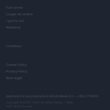
SEZIONI
Fuori porta
Luoghi da vedere
1 giorno out
Weekend
MAGAZINE
Contattaci
LEGALE
Cookie Policy
Privacy Policy
Note legali
daytravel.it è una proprietà di AdHub Media S.r.l. — REA 2729933
Copyright © 2026 · Edito da AdHub Media — Italia
Tutti i diritti riservati