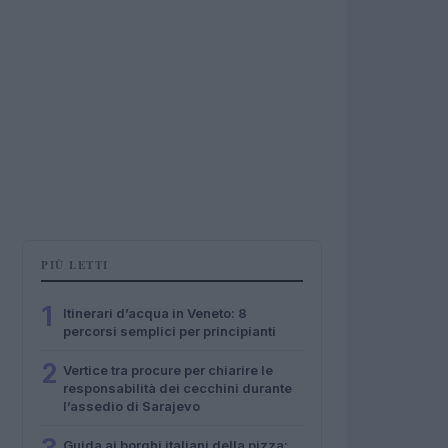
PIÙ LETTI
1
Itinerari d’acqua in Veneto: 8
percorsi semplici per principianti
2
Vertice tra procure per chiarire le
responsabilità dei cecchini durante
l’assedio di Sarajevo
Guida ai borghi italiani della pizza: