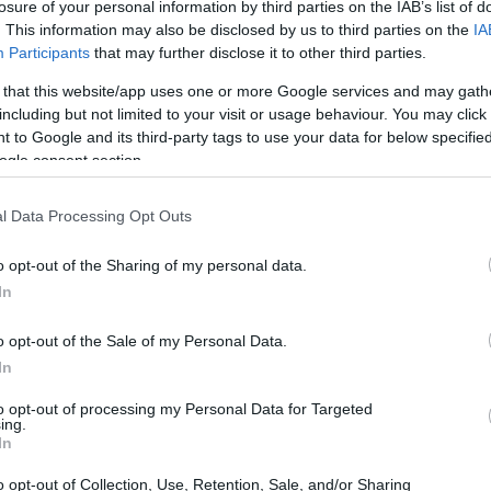
losure of your personal information by third parties on the IAB’s list of
escursionisti e appassionati di avventure all’aria
. This information may also be disclosed by us to third parties on the
IA
Participants
that may further disclose it to other third parties.
 that this website/app uses one or more Google services and may gath
including but not limited to your visit or usage behaviour. You may click 
 to Google and its third-party tags to use your data for below specifi
ogle consent section.
l Data Processing Opt Outs
o opt-out of the Sharing of my personal data.
In
o opt-out of the Sale of my Personal Data.
In
to opt-out of processing my Personal Data for Targeted
ing.
In
o opt-out of Collection, Use, Retention, Sale, and/or Sharing