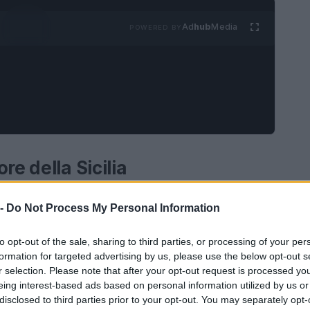
Ad
hub
Media
POWERED BY
re della Sicilia
ord-orientale della Sicilia, si ergono come un
 -
Do Not Process My Personal Information
a biodiversità. Questa catena montuosa, che si
tterizzata da un paesaggio variegato che offre
to opt-out of the sale, sharing to third parties, or processing of your per
formation for targeted advertising by us, please use the below opt-out s
tura e del trekking. Tra le vette più
r selection. Please note that after your opt-out request is processed y
a per la sua forma slanciata e piramidale,
eing interest-based ads based on personal information utilized by us or
disclosed to third parties prior to your opt-out. You may separately opt-
di Sicilia”. Con i suoi 1.340 metri di altitudine,