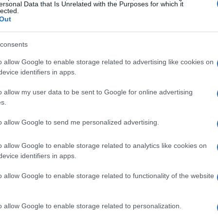
ersonal Data that Is Unrelated with the Purposes for which it
lected.
odiversità
Out
i Novara è un autentico scrigno di biodiversità.
consents
torno alla cima, ospitano una varietà di specie
o allow Google to enable storage related to advertising like cookies on
, mescolate a elementi appenninici. Questo
evice identifiers in apps.
imali, tra cui il gatto selvatico, la volpe e il
o allow my user data to be sent to Google for online advertising
ono avvistare falchi pellegrini, poiane e diverse
s.
e un’esperienza indimenticabile. La ricchezza di
to allow Google to send me personalized advertising.
n luogo di grande interesse per studiosi e
o allow Google to enable storage related to analytics like cookies on
evice identifiers in apps.
da non perdere
o allow Google to enable storage related to functionality of the website
e dal pittoresco borgo di Novara di Sicilia, un
o allow Google to enable storage related to personalization.
tatta la sua atmosfera storica. Attraverso