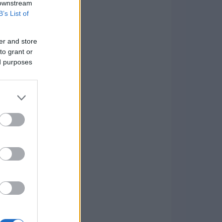
 downstream
B’s List of
er and store
to grant or
ed purposes