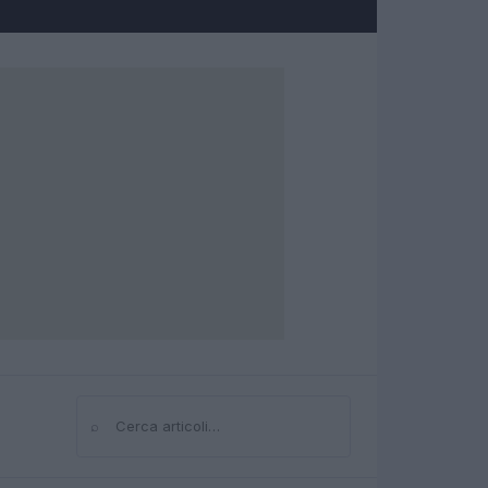
⌕
Cerca