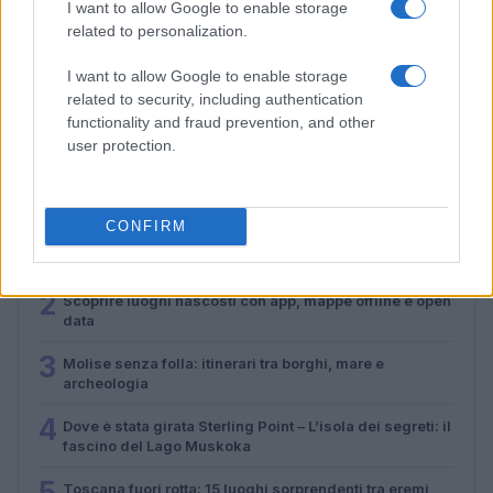
I want to allow Google to enable storage
related to personalization.
Molise senza folla: itinerari tra borghi, mare e
archeologia
I want to allow Google to enable storage
Camilla Bellini · 5 Ago 2026
related to security, including authentication
functionality and fraud prevention, and other
user protection.
PIÙ LETTI
CONFIRM
1
Scopri Bressanone, la città più antica del Tirolo e la
sua affascinante storia
2
Scoprire luoghi nascosti con app, mappe offline e open
data
3
Molise senza folla: itinerari tra borghi, mare e
archeologia
4
Dove è stata girata Sterling Point – L’isola dei segreti: il
fascino del Lago Muskoka
5
Toscana fuori rotta: 15 luoghi sorprendenti tra eremi,