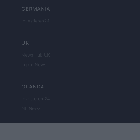
GERMANIA
Investieren24
UK
News Hub UK
Lgbtq News
OLANDA
Investeren 24
NL Newz