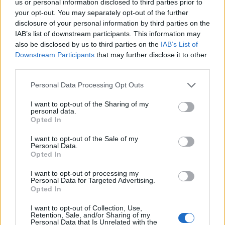
us or personal information disclosed to third parties prior to
your opt-out. You may separately opt-out of the further
disclosure of your personal information by third parties on the
IAB’s list of downstream participants. This information may
also be disclosed by us to third parties on the
IAB’s List of
Downstream Participants
that may further disclose it to other
third parties.
Please note that this website/app uses one or more Google
Personal Data Processing Opt Outs
services and may gather and store information including but
not limited to your visit or usage behaviour. You may click to
I want to opt-out of the Sharing of my
Scopri Bressanone, la città più antica del Tirolo e la
personal data.
sua affascinante storia
grant or deny consent to Google and its third-party tags to
Opted In
use your data for below specified purposes in below Google
Alessandro Tassinari · 8 Ago 2026
consent section.
I want to opt-out of the Sale of my
Personal Data.
LUOGHI DA VEDERE
Opted In
I want to opt-out of processing my
Personal Data for Targeted Advertising.
Opted In
I want to opt-out of Collection, Use,
Retention, Sale, and/or Sharing of my
Personal Data that Is Unrelated with the