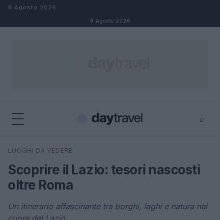
Salta al contenuto
9 Agosto 2026
9 Agosto 2026
⌕
×
⌕
LUOGHI DA VEDERE
Cerca
Scoprire il Lazio: tesori nascosti
oltre Roma
Un itinerario affascinante tra borghi, laghi e natura nel
cuore del Lazio.