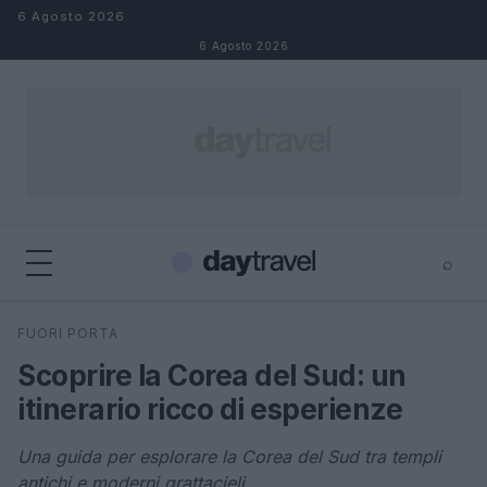
Salta al contenuto
6 Agosto 2026
6 Agosto 2026
⌕
×
⌕
FUORI PORTA
Cerca
Scoprire la Corea del Sud: un
itinerario ricco di esperienze
Una guida per esplorare la Corea del Sud tra templi
antichi e moderni grattacieli.