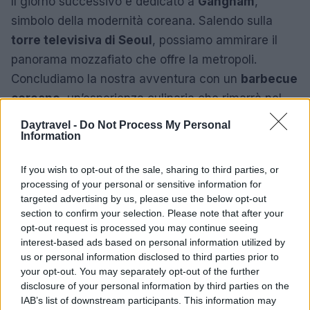
Il giorno successivo è dedicato a
Gangnam
,
simbolo della modernità coreana. Salendo sulla
torre televisiva di Seoul
, possiamo ammirare il
panorama mozzafiato che offre la metropoli.
Concludiamo la nostra avventura con un
barbecue
coreano
, un’esperienza culinaria che rimarrà nel
cuore. Hai mai provato a grigliare direttamente al
Daytravel -
Do Not Process My Personal
tavolo? È un’esperienza unica!
Information
Il nostro ultimo giorno a
Seoul
ci lascia un po’ di
If you wish to opt-out of the sale, sharing to third parties, or
processing of your personal or sensitive information for
libertà: shopping a
Myeongdong
, esplorazioni nel
targeted advertising by us, please use the below opt-out
quartiere degli artisti e, per chi lo desidera, una
section to confirm your selection. Please note that after your
visita alla
zona demilitarizzata
. Infine, ci dirigiamo
opt-out request is processed you may continue seeing
interest-based ads based on personal information utilized by
verso l’aeroporto, portando con noi ricordi
us or personal information disclosed to third parties prior to
indimenticabili di un viaggio che ha arricchito il
your opt-out. You may separately opt-out of the further
nostro spirito. Non è forse vero che i viaggi ci
disclosure of your personal information by third parties on the
IAB’s list of downstream participants. This information may
cambiano e ci fanno crescere?