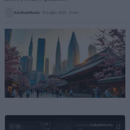
AiAdhubMedia
·
10 Luglio 2025
· 4 min
0:29 /
Ad
hub
Media
POWERED
1
/
4
1:20
BY