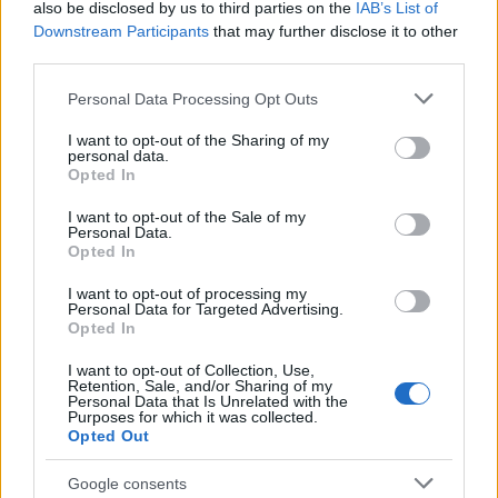
also be disclosed by us to third parties on the
IAB’s List of
Downstream Participants
that may further disclose it to other
third parties.
AUTORE
Please note that this website/app uses one or more Google
Personal Data Processing Opt Outs
AiAdhubMedia
services and may gather and store information including but
not limited to your visit or usage behaviour. You may click to
I want to opt-out of the Sharing of my
personal data.
grant or deny consent to Google and its third-party tags to
Opted In
use your data for below specified purposes in below Google
consent section.
I want to opt-out of the Sale of my
Personal Data.
Opted In
I want to opt-out of processing my
Personal Data for Targeted Advertising.
Opted In
I want to opt-out of Collection, Use,
Retention, Sale, and/or Sharing of my
Personal Data that Is Unrelated with the
Purposes for which it was collected.
Opted Out
Google consents