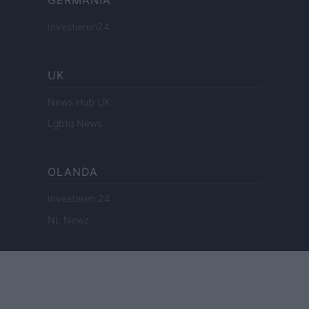
GERMANIA
Investieren24
UK
News Hub UK
Lgbtq News
OLANDA
Investeren 24
NL Newz