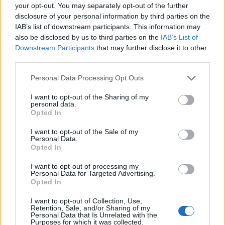
your opt-out. You may separately opt-out of the further
disclosure of your personal information by third parties on the
IAB’s list of downstream participants. This information may
also be disclosed by us to third parties on the
IAB’s List of
Downstream Participants
that may further disclose it to other
third parties.
Please note that this website/app uses one or more Google
Personal Data Processing Opt Outs
services and may gather and store information including but
Lago d’Iseo in moto: itinerario tra borghi, vigneti e
not limited to your visit or usage behaviour. You may click to
I want to opt-out of the Sharing of my
pareti rocciose
personal data.
grant or deny consent to Google and its third-party tags to
Opted In
Alessandro Tassinari · 7 Ago 2026
use your data for below specified purposes in below Google
consent section.
I want to opt-out of the Sale of my
1 GIORNO OUT
Personal Data.
Opted In
I want to opt-out of processing my
Personal Data for Targeted Advertising.
Opted In
I want to opt-out of Collection, Use,
Retention, Sale, and/or Sharing of my
Personal Data that Is Unrelated with the
Purposes for which it was collected.