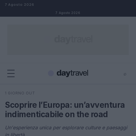
Salta al contenuto
7 Agosto 2026
7 Agosto 2026
⌕
×
⌕
1 GIORNO OUT
Cerca
Scoprire l’Europa: un’avventura
indimenticabile on the road
Un'esperienza unica per esplorare culture e paesaggi
in libertà